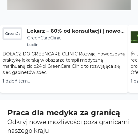
Lekarz – 60% od konsultacji | nowoc
GreenCareClinic
GreenCareClinic
zesna terapia
Lublin
DOŁĄCZ DO GREENCARE CLINIC Rozwijaj nowoczesną
🩺 
praktykę lekarską w obszarze terapii medyczną
rec
marihuaną ziolo24.pl GreenCare Clinic to rozwijająca się
pro
sieć gabinetów spec...
1 dzień temu
1 d
Praca dla medyka za granicą
Odkryj nowe możliwości poza granicami
naszego kraju