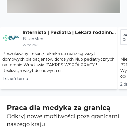
Internista | Pediatra | Lekarz rodzinny
Ra
BliskoMed
- Wrocław
Gr
Wrocław
Poszukiwany Lekarz/Lekarka do realizacji wizyt
domowych dla pacjentów dorosłych i/lub pediatrycznych
Miejsc
na terenie Wrocławia. ZAKRES WSPÓŁPRACY *
B2B Wymiar współpracy: praca stał
Realizacja wizyt domowych u ...
Wyn
1 dzień temu
2 d
Praca dla medyka za granicą
Odkryj nowe możliwości poza granicami
naszego kraju