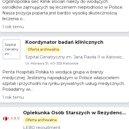
Ogólnopolska sieć Klinik Bocian należy do wiodących
ośrodków zajmujących się leczeniem niepłodności w Polsce.
Nasza pozycja poparta jest bardzo wysoką skutecznością
leczenia o...
1 rok temu
Koordynator badań klinicznych
Szpital
Geriatryczny
Oferta archiwalna
im.
Szpital Geriatryczny im. Jana Pawła II w Katowicac
Jana
h
Pawła II
Ul. Morawa 31, 40-353 Katowice
w
Penta Hospitals Polska to wiodąca grupa w branży
Katowicach
medycznej. Jesteśmy największym w Polsce właścicielem
szpitali i przychodni na rynku prywatnych usług medycznych.
Posiadamy wi...
1 rok temu
Opiekunka Osób Starszych w Rezydencja
Seniora
Oferta archiwalna
LEBO recruitment