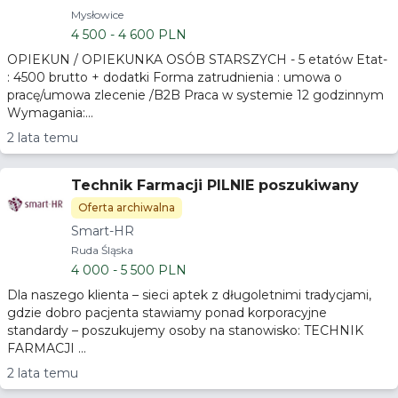
Mysłowice
4 500 - 4 600 PLN
OPIEKUN / OPIEKUNKA OSÓB STARSZYCH - 5 etatów Etat-
: 4500 brutto + dodatki Forma zatrudnienia : umowa o
pracę/umowa zlecenie /B2B Praca w systemie 12 godzinnym
Wymagania:...
2 lata temu
Technik Farmacji PILNIE poszukiwany
Oferta archiwalna
Smart-HR
Ruda Śląska
4 000 - 5 500 PLN
Dla naszego klienta – sieci aptek z długoletnimi tradycjami,
gdzie dobro pacjenta stawiamy ponad korporacyjne
standardy – poszukujemy osoby na stanowisko: TECHNIK
FARMACJI ...
2 lata temu