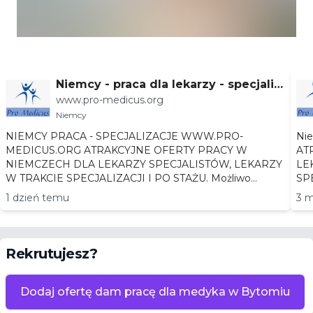
Niemcy - praca dla lekarzy - specjaliz
www.pro-medicus.org
acje
Niemcy
NIEMCY PRACA - SPECJALIZACJE WWW.PRO-
Niemc
MEDICUS.ORG ATRAKCYJNE OFERTY PRACY W
AT
NIEMCZECH DLA LEKARZY SPECJALISTÓW, LEKARZY
LEKA
W TRAKCIE SPECJALIZACJI I PO STAŻU. Możliwo...
1 dzień temu
3 m
Rekrutujesz?
Dodaj ofertę dam pracę dla medyka w Bytomiu