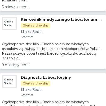
Posiadamy wi...
3 miesiące temu
Kierownik medycznego laboratorium di
Klinika
agnostycznego
Bocian
Oferta archiwalna
Klinika Bocian
Katowice
Ogólnopolska sieć Klinik Bocian należy do wiodących
ośrodków zajmujących się leczeniem niepłodności w Polsce.
Nasza pozycja poparta jest bardzo wysoką skutecznością
leczenia o...
9 miesięcy temu
Diagnosta Laboratoryjny
Klinika
Bocian
Oferta archiwalna
Klinika Bocian
Katowice
Ogólnopolska sieć Klinik Bocian należy do wiodących