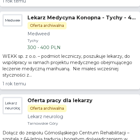
1 rok temu
Lekarz Medycyna Konopna - Tychy - 40
Medweed
0zł brutto/h
Oferta archiwalna
Medweed
Tychy
300 - 400 PLN
WEKK sp. z o.o. – podmiot leczniczy, poszukuje lekarzy, do
współpracy w ramach projektu medycznego obejmującego
leczenie medyczną marihuaną. Nie miałeś wcześniej
styczności z...
1 rok temu
Oferta pracy dla lekarzy
Lekarz
neurolog
Oferta archiwalna
Lekarz neurolog
Tarnowskie Góry
Dołącz do zespołu Górnośląskiego Centrum Rehabilitacji –
szpitala z 64-letnią tradycją i bogatym doświadczeniem w