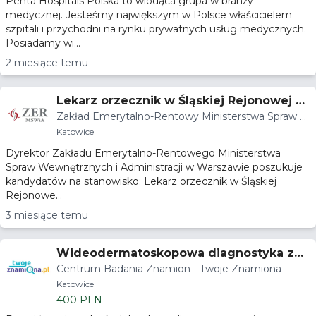
Penta Hospitals Polska to wiodąca grupa w branży
medycznej. Jesteśmy największym w Polsce właścicielem
szpitali i przychodni na rynku prywatnych usług medycznych.
Posiadamy wi...
2 miesiące temu
Lekarz orzecznik w Śląskiej Rejonowej K
Zakład Emerytalno-Rentowy Ministerstwa Spraw W
omisji Lekarskiej
ewnętrznych i Administracji
Katowice
Dyrektor Zakładu Emerytalno-Rentowego Ministerstwa
Spraw Wewnętrznych i Administracji w Warszawie poszukuje
kandydatów na stanowisko: Lekarz orzecznik w Śląskiej
Rejonowe...
3 miesiące temu
Wideodermatoskopowa diagnostyka zmi
Centrum Badania Znamion - Twoje Znamiona
an skórnych
Katowice
400 PLN