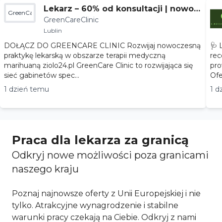
Lekarz – 60% od konsultacji | nowoc
GreenCareClinic
GreenCareClinic
zesna terapia
Lublin
DOŁĄCZ DO GREENCARE CLINIC Rozwijaj nowoczesną
🩺 
praktykę lekarską w obszarze terapii medyczną
rec
marihuaną ziolo24.pl GreenCare Clinic to rozwijająca się
pro
sieć gabinetów spec...
1 dzień temu
1 d
Praca dla lekarza za granicą
Odkryj nowe możliwości poza granicami
naszego kraju
Poznaj najnowsze oferty z Unii Europejskiej i nie
tylko. Atrakcyjne wynagrodzenie i stabilne
warunki pracy czekają na Ciebie. Odkryj z nami