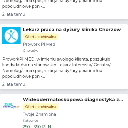
Neurolog/ inna specjalizacja na dyżury poranne lub
popołudniowe pon -...
2 lata temu
Lekarz praca na dyżury klinika Chorzów
Oferta archiwalna
Prowork Pl Med
Chorzów
ProworkPl MED, w imieniu swojego klienta, poszukuje
kandydatów na stanowisko Lekarz Internista/ Geriatra/
Neurolog/ inna specjalizacja na dyżury poranne lub
popołudniowe pon -...
2 lata temu
Wideodermatoskopowa diagnostyka zmi
an skórnych
Oferta archiwalna
Twoje Znamiona
Katowice
250 - 350 PLN