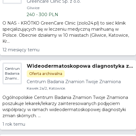
Greencare Clinic Sp. z o.o.
o.o.
Gliwice
240 - 300 PLN
O NAS - KRÓTKO GreenCare Clinic (ziolo24.pl) to sieć klinik
specjalizujących się w leczeniu medyczną marihuaną w
Polsce. Obecnie działamy w 10 miastach (Gliwice, Katowice,
Kr...
12 miesięcy temu
Wideodermatoskopowa diagnostyka z
Centrum
mian skórnych
Badania
Oferta archiwalna
Znamion
Centrum Badania Znamion Twoje Znamiona
Twoje
Znamiona
Kawek 2a/2, Katowice.
Ogólnopolskie Centrum Badania Znamion Twoje Znamiona
poszukuje lekarek/lekarzy zainteresowanych podjęciem
współpracy w ramach wideodermatoskopowej diagnostyki
zmian skórnych. ...
1 rok temu