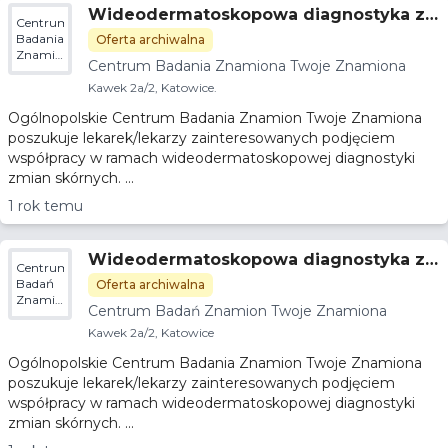
Wideodermatoskopowa diagnostyka z
Centrum
mian skórnych
Badania
Oferta archiwalna
Znamiona
Centrum Badania Znamiona Twoje Znamiona
Twoje
Znamiona
Kawek 2a/2, Katowice.
Ogólnopolskie Centrum Badania Znamion Twoje Znamiona
poszukuje lekarek/lekarzy zainteresowanych podjęciem
współpracy w ramach wideodermatoskopowej diagnostyki
zmian skórnych. ...
1 rok temu
Wideodermatoskopowa diagnostyka z
Centrum
mian skórnych
Badań
Oferta archiwalna
Znamion
Centrum Badań Znamion Twoje Znamiona
Twoje
Znamiona
Kawek 2a/2, Katowice
Ogólnopolskie Centrum Badania Znamion Twoje Znamiona
poszukuje lekarek/lekarzy zainteresowanych podjęciem
współpracy w ramach wideodermatoskopowej diagnostyki
zmian skórnych. ...