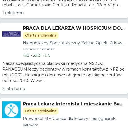
rehabilitacji. Górnośląskie Centrum Rehabilitacji "Repty" po...
1 rok temu
PRACA DLA LEKARZA W HOSPICJUM DOM
OWYM
Oferta archiwalna
Niepubliczny Specjalistyczny Zakład Opieki Zdrowo
tnej PANACEUM
Dąbrowa Górnicza
150 - 250 PLN
Nasza specjalistyczna placówka medyczna NSZOZ
PANACEUM leczy pacjentów w ramach kontraktów z NFZ od
roku 2002. Hospicjum domowe obejmuje opieką pacjentów
od roku 2010. W zwi...
2 lata temu
Praca Lekarz Internista i mieszkanie Babi
a Góra
Oferta archiwalna
Proworkpl MED praca dla lekarzy i pielęgniarek
Katowice