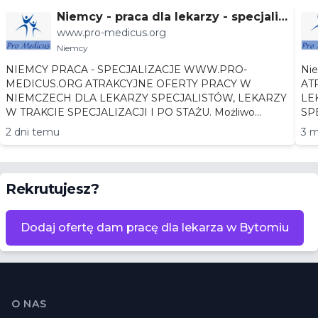
Niemcy - praca dla lekarzy - specjaliz
www.pro-medicus.org
acje
Niemcy
NIEMCY PRACA - SPECJALIZACJE WWW.PRO-
Niemc
MEDICUS.ORG ATRAKCYJNE OFERTY PRACY W
AT
NIEMCZECH DLA LEKARZY SPECJALISTÓW, LEKARZY
LEKA
W TRAKCIE SPECJALIZACJI I PO STAŻU. Możliwo...
2 dni temu
3 m
Rekrutujesz?
Dodaj ofertę dam pracę dla lekarza w Bytomiu
Stopka
O NAS