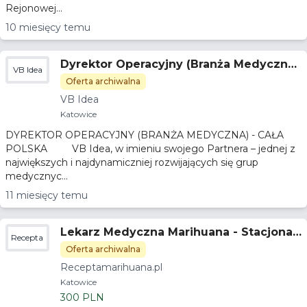
Rejonowej...
10 miesięcy temu
Dyrektor Operacyjny (Branża Medyczna)
VB Idea
- cała Polska
Oferta archiwalna
VB Idea
Katowice
DYREKTOR OPERACYJNY (BRANŻA MEDYCZNA) - CAŁA
POLSKA VB Idea, w imieniu swojego Partnera – jednej z
największych i najdynamiczniej rozwijających się grup
medycznyc...
11 miesięcy temu
Lekarz Medyczna Marihuana - Stacjonar
Receptamarihuana.pl
nie
Oferta archiwalna
Receptamarihuana.pl
Katowice
300 PLN