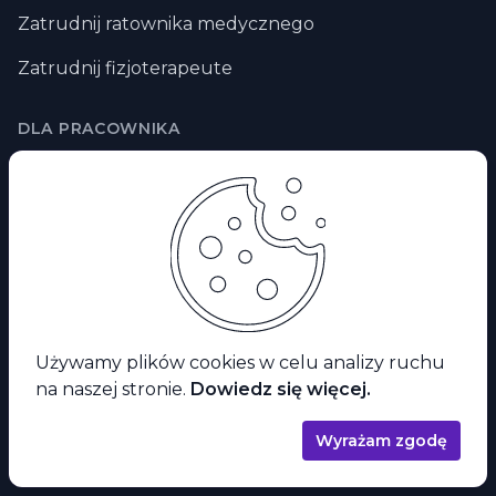
Zatrudnij ratownika medycznego
Zatrudnij fizjoterapeute
DLA PRACOWNIKA
Praca dla lekarza
Praca dla pielegniarki
Praca dla położnej
Praca dla fizjoterapeuty
Praca zdalna
Używamy plików cookies w celu analizy ruchu
na naszej stronie.
Dowiedz się więcej.
Praca za granicą
Praca dla ratownika medycznego
Wyrażam zgodę