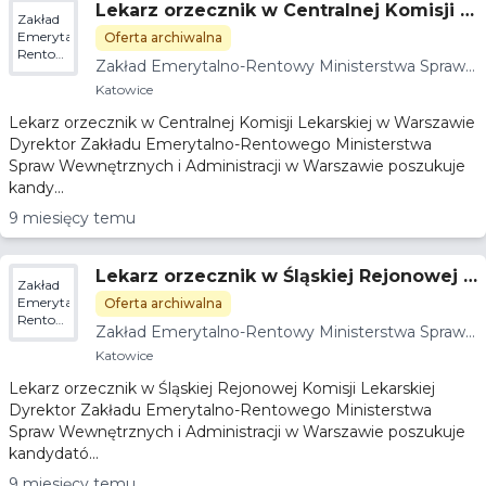
Lekarz orzecznik w Centralnej Komisji L
Zakład
ekarskiej w Warszawie
Emerytalno-
Oferta archiwalna
Rentowy
Zakład Emerytalno-Rentowy Ministerstwa Spraw
Ministerstwa
Wewnętrznych i Administracji
Spraw
Katowice
Wewnętrznych
Lekarz orzecznik w Centralnej Komisji Lekarskiej w Warszawie
i
Administracji
Dyrektor Zakładu Emerytalno-Rentowego Ministerstwa
Spraw Wewnętrznych i Administracji w Warszawie poszukuje
kandy...
9 miesięcy temu
Lekarz orzecznik w Śląskiej Rejonowej K
Zakład
omisji Lekarskiej
Emerytalno-
Oferta archiwalna
Rentowy
Zakład Emerytalno-Rentowy Ministerstwa Spraw
Ministerstwa
Wewnętrznych i Administracji
Spraw
Katowice
Wewnętrznych
Lekarz orzecznik w Śląskiej Rejonowej Komisji Lekarskiej
i
Administracji
Dyrektor Zakładu Emerytalno-Rentowego Ministerstwa
Spraw Wewnętrznych i Administracji w Warszawie poszukuje
kandydató...
9 miesięcy temu