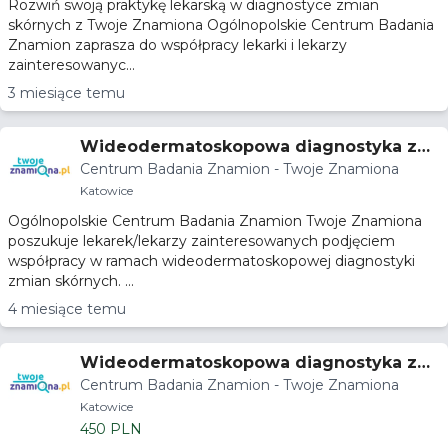
Rozwiń swoją praktykę lekarską w diagnostyce zmian
skórnych z Twoje Znamiona Ogólnopolskie Centrum Badania
Znamion zaprasza do współpracy lekarki i lekarzy
zainteresowanyc...
3 miesiące temu
Wideodermatoskopowa diagnostyka zmi
Centrum Badania Znamion - Twoje Znamiona
an skórnych
Katowice
Ogólnopolskie Centrum Badania Znamion Twoje Znamiona
poszukuje lekarek/lekarzy zainteresowanych podjęciem
współpracy w ramach wideodermatoskopowej diagnostyki
zmian skórnych. ...
4 miesiące temu
Wideodermatoskopowa diagnostyka zmi
Centrum Badania Znamion - Twoje Znamiona
an skórnych
Katowice
450 PLN