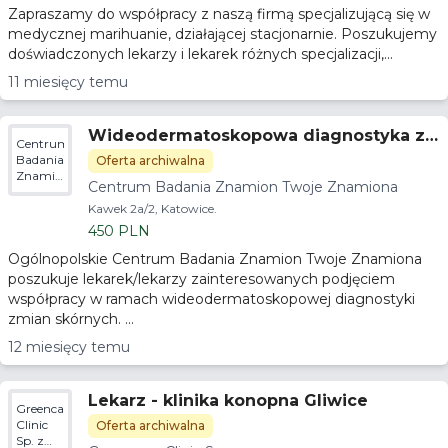
Zapraszamy do współpracy z naszą firmą specjalizującą się w
medycznej marihuanie, działającej stacjonarnie. Poszukujemy
doświadczonych lekarzy i lekarek różnych specjalizacji,...
11 miesięcy temu
Wideodermatoskopowa diagnostyka z
Centrum
mian skórnych
Badania
Oferta archiwalna
Znamion
Centrum Badania Znamion Twoje Znamiona
Twoje
Znamiona
Kawek 2a/2, Katowice.
450 PLN
Ogólnopolskie Centrum Badania Znamion Twoje Znamiona
poszukuje lekarek/lekarzy zainteresowanych podjęciem
współpracy w ramach wideodermatoskopowej diagnostyki
zmian skórnych. ...
12 miesięcy temu
Lekarz - klinika konopna Gliwice
Greencare
Clinic
Oferta archiwalna
Sp. z