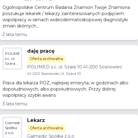
Ogólnopolskie Centrum Badania Znamion Twoje Znamiona
poszukuje lekarek / lekarzy zainteresowanych podjęciem
współpracy w ramach wideodermatoskopowej diagnostyki
zmian skórnych...
2 lata temu
daję pracę
POLIMED
s.c. ul.
Oferta archiwalna
Szara
POLIMED s.c. ul. Szara 10 41-200 Sosnowiec
10 41-
200
41-200 Sosnowiec Ul. Szara 10
Sosnowiec
Praca dla lekarza POZ, najlepiej emeryta, w godzinach albo
dopołudniowych, albo popołudniowych. Przzy dobrej
współpracy szybki awans
3 lata temu
Lekarz
Galmedic
Spółka
Oferta archiwalna
z.o.o.
Galmedic Spółka z.o.o.