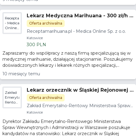
Lekarz Medyczna Marihuana - 300 zł/h -
Receptamarihuana.pl
Gwarancja godzin
- Medica
Oferta archiwalna
Online
Receptamarihuana.pl - Medica Online Sp. z o.o.
Sp. z
o.o.
Katowice
300 PLN
Zapraszamy do współpracy z naszą firmą specjalizującą się w
medycznej marihuanie, działającej stacjonarnie. Poszukujemy
doświadczonych lekarzy i lekarek różnych specjalizacji,...
10 miesięcy temu
Lekarz orzecznik w Śląskiej Rejonowej K
Zakład
omisji Lekarskiej
Emerytalno-
Oferta archiwalna
Rentowy
Zakład Emerytalno-Rentowy Ministerstwa Spraw
Ministerstwa
Wewnętrznych i Administracji
Spraw
Katowice
Wewnętrznych
Dyrektor Zakładu Emerytalno-Rentowego Ministerstwa
i
Administracji
Spraw Wewnętrznych i Administracji w Warszawie poszukuje
kandydatów na stanowisko: Lekarz orzecznik w Śląskiej