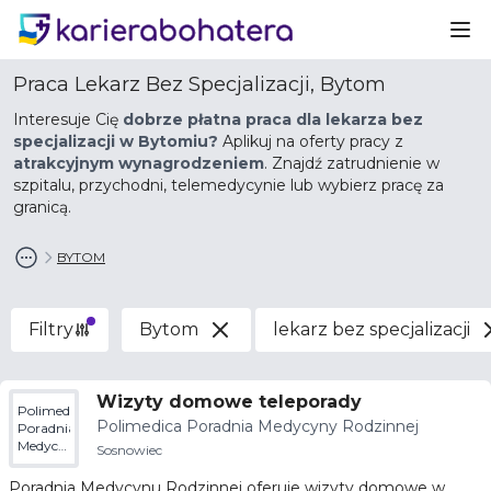
Ot
Praca Lekarz Bez Specjalizacji, Bytom
Interesuje Cię
dobrze płatna praca dla lekarza bez
specjalizacji w Bytomiu?
Aplikuj na oferty pracy z
atrakcyjnym wynagrodzeniem
. Znajdź zatrudnienie w
szpitalu, przychodni, telemedycynie lub wybierz pracę za
granicą.
BYTOM
Filtry
Bytom
lekarz bez specjalizacji
Wizyty domowe teleporady
Polimedica
Polimedica Poradnia Medycyny Rodzinnej
Poradnia
Medycyny
Sosnowiec
Rodzinnej
Poradnia Medycynu Rodzinnej oferuje wizyty domowe w