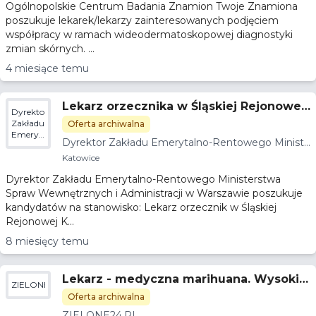
Ogólnopolskie Centrum Badania Znamion Twoje Znamiona
poszukuje lekarek/lekarzy zainteresowanych podjęciem
współpracy w ramach wideodermatoskopowej diagnostyki
zmian skórnych. ...
4 miesiące temu
Lekarz orzecznika w Śląskiej Rejonowej
Dyrektor
Komisji Lekarskiej w Katowicach
Zakładu
Oferta archiwalna
Emerytalno-
Dyrektor Zakładu Emerytalno-Rentowego Ministe
Rentowego
rstwa Spraw Wewnętrznych i Administracji
Ministerstwa
Katowice
Spraw
Dyrektor Zakładu Emerytalno-Rentowego Ministerstwa
Wewnętrznych
i
Spraw Wewnętrznych i Administracji w Warszawie poszukuje
Administracji
kandydatów na stanowisko: Lekarz orzecznik w Śląskiej
Rejonowej K...
8 miesięcy temu
Lekarz - medyczna marihuana. Wysokie
ZIELONE24.PL
zarobki, świetna atmosfera - gabinet Kat
Oferta archiwalna
owice ZIELONE24.pl
ZIELONE24.PL