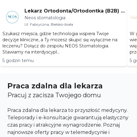
Lekarz Ortodonta/Ortodontka (B2B) –
Neos stomatologia
Bielsko-Biała
Ul. Fabryczna, Bielsko-biała
Szukasz miejsca, gdzie technologia wspiera Twoje
W g
decyzje kliniczne, a Ty możesz skupić się wyłącznie na
wie
leczeniu? Dołącz do zespołu NEOS Stomatologia.
wię
Stawiamy na interdyscypl...
prz
5 godzin temu
5 g
Praca zdalna dla lekarza
Pracuj z zacisza Twojego domu
Praca zdalna dla lekarza to przyszłość medycyny.
Teleporady i e-konsultacje gwarantują elastyczny
czas pracy i atrakcyjne wynagrodzenie. Poznaj
najnowsze oferty pracy w telemedycynie i