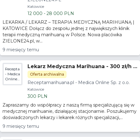
Katowice
12 000 - 28 000 PLN
LEKARKA / LEKARZ – TERAPIA MEDYCZNĄ MARIHUANĄ |
KATOWICE Dołącz do zespołu jednej z największych klinik
terapii medyczną marihuaną w Polsce. Nowa placówka
ZIELONE24.pl, w...
9 miesięcy temu
Lekarz Medyczna Marihuana - 300 zł/h -
Receptamarihuana.pl
Gwarancja godzin
- Medica
Oferta archiwalna
Online
Receptamarihuana.pl - Medica Online Sp. z o.o.
Sp. z
o.o.
Katowice
300 PLN
Zapraszamy do współpracy z naszą firmą specjalizującą się w
medycznej marihuanie, działającej stacjonarnie. Poszukujemy
doświadczonych lekarzy i lekarek różnych specjalizacji,...
9 miesięcy temu