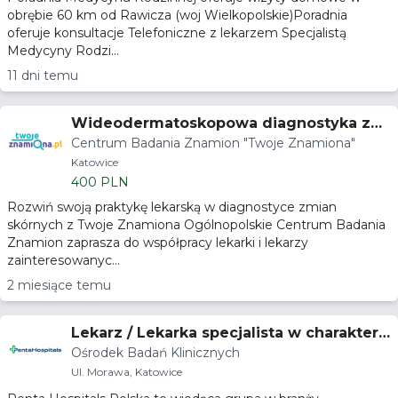
obrębie 60 km od Rawicza (woj Wielkopolskie)Poradnia
oferuje konsultacje Telefoniczne z lekarzem Specjalistą
Medycyny Rodzi...
11 dni temu
Wideodermatoskopowa diagnostyka zmi
Centrum Badania Znamion "Twoje Znamiona"
an skórnych
Katowice
400 PLN
Rozwiń swoją praktykę lekarską w diagnostyce zmian
skórnych z Twoje Znamiona Ogólnopolskie Centrum Badania
Znamion zaprasza do współpracy lekarki i lekarzy
zainteresowanyc...
2 miesiące temu
Lekarz / Lekarka specjalista w charakterz
Ośrodek Badań Klinicznych
e badacza lub współbadacza
Ul. Morawa, Katowice