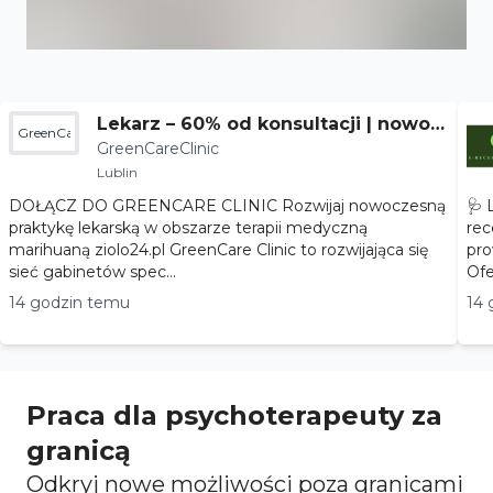
Lekarz – 60% od konsultacji | nowoc
GreenCareClinic
GreenCareClinic
zesna terapia
Lublin
DOŁĄCZ DO GREENCARE CLINIC Rozwijaj nowoczesną
🩺 
praktykę lekarską w obszarze terapii medyczną
rec
marihuaną ziolo24.pl GreenCare Clinic to rozwijająca się
pro
sieć gabinetów spec...
14 godzin temu
14 
Praca dla psychoterapeuty za
granicą
Odkryj nowe możliwości poza granicami