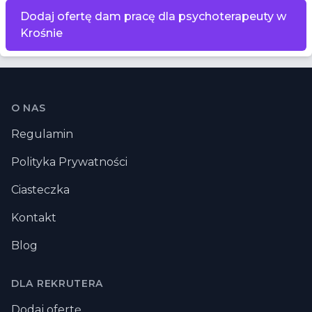
Dodaj ofertę dam pracę dla psychoterapeuty w
Krośnie
Stopka
O NAS
Regulamin
Polityka Prywatności
Ciasteczka
Kontakt
Blog
DLA REKRUTERA
Dodaj ofertę