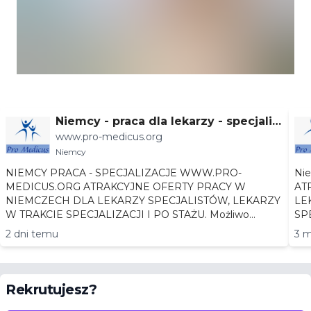
Niemcy - praca dla lekarzy - specjaliz
www.pro-medicus.org
acje
Niemcy
NIEMCY PRACA - SPECJALIZACJE WWW.PRO-
Niemc
MEDICUS.ORG ATRAKCYJNE OFERTY PRACY W
AT
NIEMCZECH DLA LEKARZY SPECJALISTÓW, LEKARZY
LEKA
W TRAKCIE SPECJALIZACJI I PO STAŻU. Możliwo...
2 dni temu
3 m
Rekrutujesz?