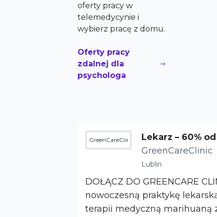
oferty pracy w
telemedycynie i
wybierz pracę z domu.
Oferty pracy
zdalnej dla
psychologa
Lekarz – 60% od 
GreenCareClinic
owoczesna tera
GreenCareClinic
Lublin
DOŁĄCZ DO GREENCARE CLINIC Rozw
nowoczesną praktykę lekarsk
terapii medyczną marihuaną z