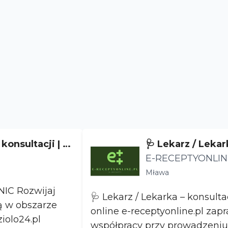
konsultacji | n
🩺 Lekarz / Lekar
pia
e medyczne onli
E-RECEPTYONLIN
RANICZONĄ ODP
Mława
CIĄ
ijaj
🩺 Lekarz / Lekarka – konsul
ą w obszarze
online e-receptyonline.pl zaprasza lekarzy do
iolo24.pl
współpracy przy prowadzeniu