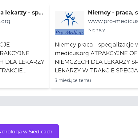
a lekarzy - spe
Niemcy - praca, s
.org
a lekarzy specja
www.pro-medicus
znajmosci jez. 
Niemcy
CJE
Niemcy praca - specjalizacje www.pro-
medicus.org ATRAKCYJNE OFERTY PRACY W
H DLA LEKARZY
NIEMCZECH DLA LEKARZY S
LEKARZY W TRAKCIE SPECJAL
IZACJI I PO STAŻU. Możliwo...
STAŻU. Możliwoś...
3 miesiące temu
ychologa w Siedlcach