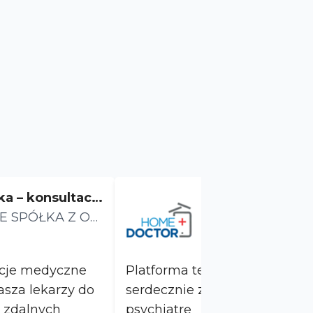
ka – konsultacj
Psychiatra. Prac
ne
E SPÓŁKA Z OG
yjne warunki
Home Doctor
OWIEDZIALNOŚ
Ul. Domaniewska, War
tacje medyczne
Platforma telemedyczna Hom
serdecznie zaprasza do współ
 zdalnych
psychiatrę Dlaczego warto z nami