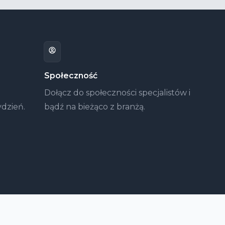
Społeczność
Dołącz do społeczności specjalistów i
ydzień.
bądź na bieżąco z branżą.