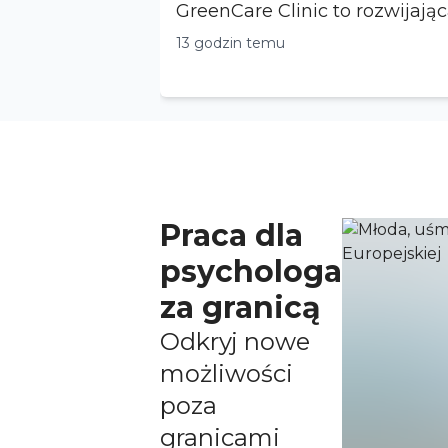
GreenCare Clinic to rozwijając
gabinetów spec...
13 godzin temu
Praca dla
psychologa
za granicą
Odkryj nowe
możliwości
poza
granicami