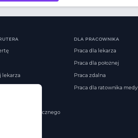
RUTERA
DLA PRACOWNIKA
ertę
Praca dla lekarza
Praca dla położnej
j lekarza
Praca zdalna
j pielęgniarkę
Praca dla ratownika med
j położną
j ratownika medycznego
j fizjoterapeute