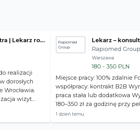
tra | Lekarz rod
Lekarz – konsul
Rapiomed
Group
zne
Rapiomed Grou
Warszawa
180 - 350 PLN
o realizacji
Miejsce pracy: 100% zdalnie Forma
w dorosłych
współpracy: kontrakt B2B Wymiar współpracy:
ie Wrocławia.
praca stała lub dodatkowa Wynagrodzenie:
180–350 zł za godzinę przy p
grafiku ...
1 dzień temu