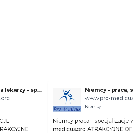
a lekarzy - spe
Niemcy - praca, s
.org
a lekarzy specja
www.pro-medicus
znajmosci jez. 
Niemcy
CJE
Niemcy praca - specjalizacje www.pro-
medicus.org ATRAKCYJNE OFERTY PRACY W