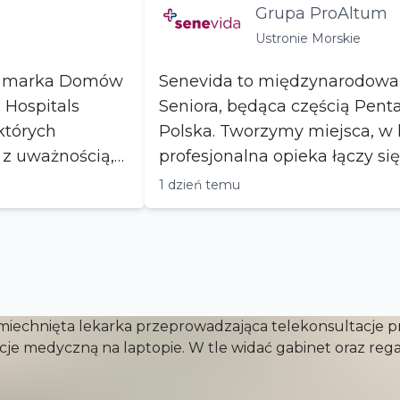
Grupa ProAltum
Ustronie Morskie
a marka Domów
Senevida to międzynarodow
 Hospitals
Seniora, będąca częścią Penta
których
Polska. Tworzymy miejsca, w 
ę z uważnością,
profesjonalna opieka łączy si
szacunkiem i in...
1 dzień temu