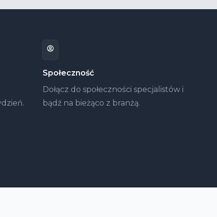
Społeczność
Dołącz do społeczności specjalistów i
ydzień.
bądź na bieżąco z branżą.