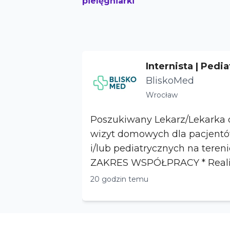
pielęgniarki
Internista | Pedia
zinny - Wrocław
BliskoMed
Wrocław
Poszukiwany Lekarz/Lekarka d
wizyt domowych dla pacjentó
i/lub pediatrycznych na teren
ZAKRES WSPÓŁPRACY * Realizacja wizyt
domowych u ...
20 godzin temu