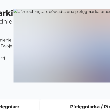
arki
odnie
nienie
 Twoje
łej
elęgniarz
Pielęgniarka / Pi