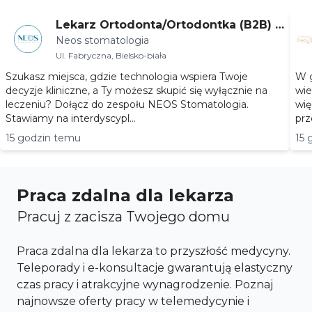
Lekarz Ortodonta/Ortodontka (B2B) –
Neos stomatologia
Bielsko-Biała
Ul. Fabryczna, Bielsko-biała
Szukasz miejsca, gdzie technologia wspiera Twoje
W g
decyzje kliniczne, a Ty możesz skupić się wyłącznie na
wie
leczeniu? Dołącz do zespołu NEOS Stomatologia.
wię
Stawiamy na interdyscypl...
prz
15 godzin temu
15 
Praca zdalna dla lekarza
Pracuj z zacisza Twojego domu
Praca zdalna dla lekarza to przyszłość medycyny.
Teleporady i e-konsultacje gwarantują elastyczny
czas pracy i atrakcyjne wynagrodzenie. Poznaj
najnowsze oferty pracy w telemedycynie i