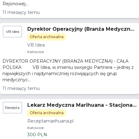
Rejonowej...
11 miesięcy temu
Dyrektor Operacyjny (Branża Medyczna)
VB Idea
- cała Polska
Oferta archiwalna
VB Idea
Katowice
DYREKTOR OPERACYJNY (BRANŻA MEDYCZNA) - CAŁA
POLSKA VB Idea, w imieniu swojego Partnera – jednej z
największych i najdynamiczniej rozwijających się grup
medycznyc...
11 miesięcy temu
Lekarz Medyczna Marihuana - Stacjonar
Receptamarihuana.pl
nie
Oferta archiwalna
Receptamarihuana.pl
Katowice
300 PLN