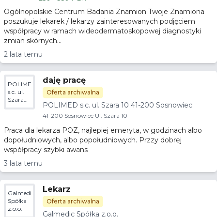
Ogólnopolskie Centrum Badania Znamion Twoje Znamiona
poszukuje lekarek / lekarzy zainteresowanych podjęciem
współpracy w ramach wideodermatoskopowej diagnostyki
zmian skórnych...
2 lata temu
daję pracę
POLIMED
s.c. ul.
Oferta archiwalna
Szara
POLIMED s.c. ul. Szara 10 41-200 Sosnowiec
10 41-
200
41-200 Sosnowiec Ul. Szara 10
Sosnowiec
Praca dla lekarza POZ, najlepiej emeryta, w godzinach albo
dopołudniowych, albo popołudniowych. Przzy dobrej
współpracy szybki awans
3 lata temu
Lekarz
Galmedic
Spółka
Oferta archiwalna
z.o.o.
Galmedic Spółka z.o.o.