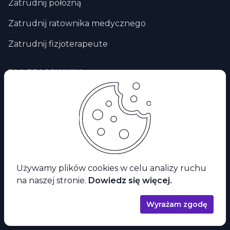
Zatrudnij położną
Zatrudnij ratownika medycznego
Zatrudnij fizjoterapeute
DLA PRACOWNIKA
Praca dla lekarza
Praca dla pielegniarki
Praca dla położnej
Praca dla fizjoterapeuty
Używamy plików cookies w celu analizy ruchu
Praca zdalna
na naszej stronie.
Dowiedz się więcej.
Praca za granicą
Wyrażam zgodę
Praca dla ratownika medycznego