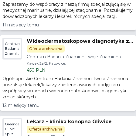
Zapraszamy do współpracy z naszą firmą specjalizującą się w
medycznej marihuanie, działającej stacjonarnie. Poszukujemy
doświadczonych lekarzy i lekarek różnych specjalizacji,...
11 miesięcy temu
Wideodermatoskopowa diagnostyka z
Centrum
mian skórnych
Badania
Oferta archiwalna
Znamion
Centrum Badania Znamion Twoje Znamiona
Twoje
Znamiona
Kawek 2a/2, Katowice.
450 PLN
Ogólnopolskie Centrum Badania Znamion Twoje Znamiona
poszukuje lekarek/lekarzy zainteresowanych podjęciem
współpracy w ramach wideodermatoskopowej diagnostyki
zmian skórnych. ...
12 miesięcy temu
Lekarz - klinika konopna Gliwice
Greencare
Clinic
Oferta archiwalna
Sp. z