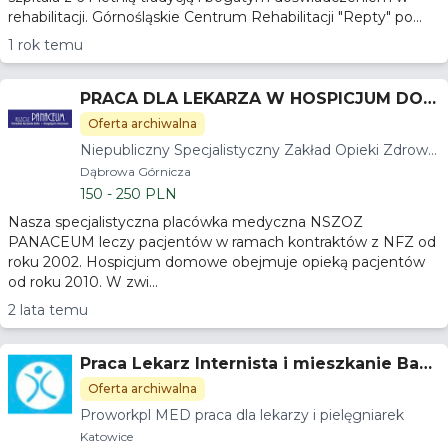
rehabilitacji. Górnośląskie Centrum Rehabilitacji "Repty" po...
1 rok temu
PRACA DLA LEKARZA W HOSPICJUM DOM
OWYM
Oferta archiwalna
Niepubliczny Specjalistyczny Zakład Opieki Zdrowo
tnej PANACEUM
Dąbrowa Górnicza
150 - 250 PLN
Nasza specjalistyczna placówka medyczna NSZOZ
PANACEUM leczy pacjentów w ramach kontraktów z NFZ od
roku 2002. Hospicjum domowe obejmuje opieką pacjentów
od roku 2010. W zwi...
2 lata temu
Praca Lekarz Internista i mieszkanie Babi
a Góra
Oferta archiwalna
Proworkpl MED praca dla lekarzy i pielęgniarek
Katowice