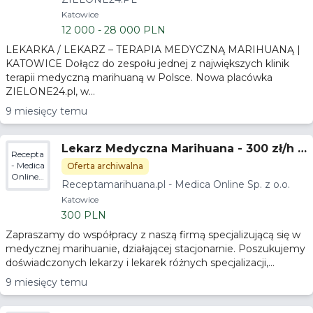
Katowice
12 000 - 28 000 PLN
LEKARKA / LEKARZ – TERAPIA MEDYCZNĄ MARIHUANĄ |
KATOWICE Dołącz do zespołu jednej z największych klinik
terapii medyczną marihuaną w Polsce. Nowa placówka
ZIELONE24.pl, w...
9 miesięcy temu
Lekarz Medyczna Marihuana - 300 zł/h -
Receptamarihuana.pl
Gwarancja godzin
- Medica
Oferta archiwalna
Online
Receptamarihuana.pl - Medica Online Sp. z o.o.
Sp. z
o.o.
Katowice
300 PLN
Zapraszamy do współpracy z naszą firmą specjalizującą się w
medycznej marihuanie, działającej stacjonarnie. Poszukujemy
doświadczonych lekarzy i lekarek różnych specjalizacji,...
9 miesięcy temu