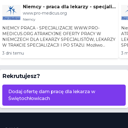
Niemcy - praca dla lekarzy - specjaliz
www.pro-medicus.org
acje
Niemcy
NIEMCY PRACA - SPECJALIZACJE WWW.PRO-
Niemc
MEDICUS.ORG ATRAKCYJNE OFERTY PRACY W
AT
NIEMCZECH DLA LEKARZY SPECJALISTÓW, LEKARZY
LEKA
W TRAKCIE SPECJALIZACJI I PO STAŻU. Możliwo...
3 dni temu
3 m
Rekrutujesz?
Dodaj ofertę dam pracę dla lekarza w
Świętochłowicach