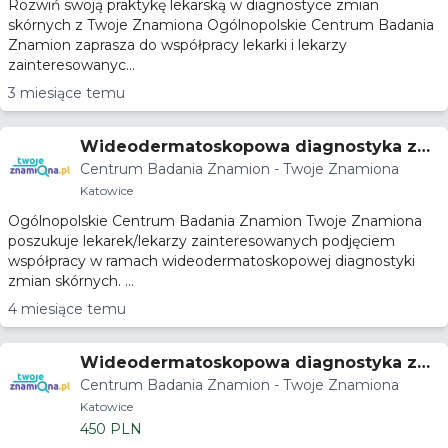
Rozwiń swoją praktykę lekarską w diagnostyce zmian
skórnych z Twoje Znamiona Ogólnopolskie Centrum Badania
Znamion zaprasza do współpracy lekarki i lekarzy
zainteresowanyc...
3 miesiące temu
Wideodermatoskopowa diagnostyka zmi
Centrum Badania Znamion - Twoje Znamiona
an skórnych
Katowice
Ogólnopolskie Centrum Badania Znamion Twoje Znamiona
poszukuje lekarek/lekarzy zainteresowanych podjęciem
współpracy w ramach wideodermatoskopowej diagnostyki
zmian skórnych. ...
4 miesiące temu
Wideodermatoskopowa diagnostyka zmi
Centrum Badania Znamion - Twoje Znamiona
an skórnych
Katowice
450 PLN