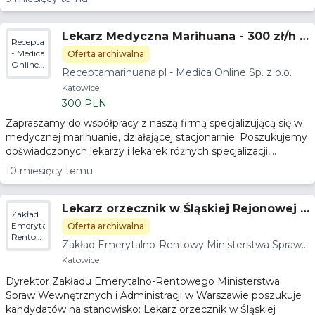
Lekarz Medyczna Marihuana - 300 zł/h -
Receptamarihuana.pl
Gwarancja godzin
- Medica
Oferta archiwalna
Online
Receptamarihuana.pl - Medica Online Sp. z o.o.
Sp. z
o.o.
Katowice
300 PLN
Zapraszamy do współpracy z naszą firmą specjalizującą się w
medycznej marihuanie, działającej stacjonarnie. Poszukujemy
doświadczonych lekarzy i lekarek różnych specjalizacji,...
10 miesięcy temu
Lekarz orzecznik w Śląskiej Rejonowej K
Zakład
omisji Lekarskiej
Emerytalno-
Oferta archiwalna
Rentowy
Zakład Emerytalno-Rentowy Ministerstwa Spraw
Ministerstwa
Wewnętrznych i Administracji
Spraw
Katowice
Wewnętrznych
Dyrektor Zakładu Emerytalno-Rentowego Ministerstwa
i
Administracji
Spraw Wewnętrznych i Administracji w Warszawie poszukuje
kandydatów na stanowisko: Lekarz orzecznik w Śląskiej