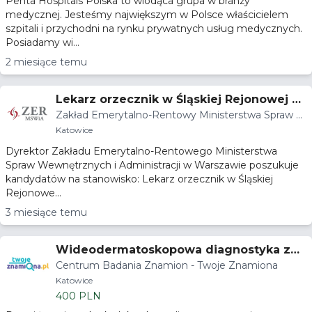
Penta Hospitals Polska to wiodąca grupa w branży
medycznej. Jesteśmy największym w Polsce właścicielem
szpitali i przychodni na rynku prywatnych usług medycznych.
Posiadamy wi...
2 miesiące temu
Lekarz orzecznik w Śląskiej Rejonowej K
Zakład Emerytalno-Rentowy Ministerstwa Spraw W
omisji Lekarskiej
ewnętrznych i Administracji
Katowice
Dyrektor Zakładu Emerytalno-Rentowego Ministerstwa
Spraw Wewnętrznych i Administracji w Warszawie poszukuje
kandydatów na stanowisko: Lekarz orzecznik w Śląskiej
Rejonowe...
3 miesiące temu
Wideodermatoskopowa diagnostyka zmi
Centrum Badania Znamion - Twoje Znamiona
an skórnych
Katowice
400 PLN