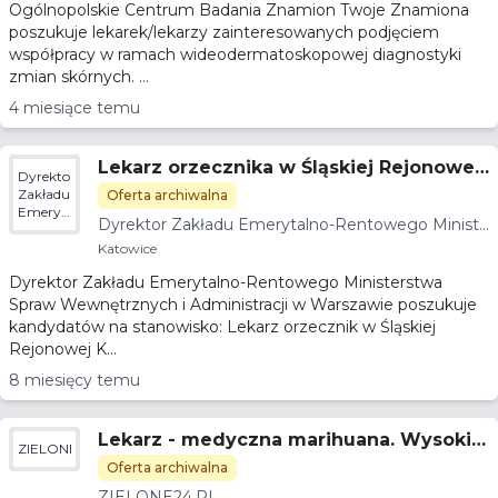
Ogólnopolskie Centrum Badania Znamion Twoje Znamiona
poszukuje lekarek/lekarzy zainteresowanych podjęciem
współpracy w ramach wideodermatoskopowej diagnostyki
zmian skórnych. ...
4 miesiące temu
Lekarz orzecznika w Śląskiej Rejonowej
Dyrektor
Komisji Lekarskiej w Katowicach
Zakładu
Oferta archiwalna
Emerytalno-
Dyrektor Zakładu Emerytalno-Rentowego Ministe
Rentowego
rstwa Spraw Wewnętrznych i Administracji
Ministerstwa
Katowice
Spraw
Dyrektor Zakładu Emerytalno-Rentowego Ministerstwa
Wewnętrznych
i
Spraw Wewnętrznych i Administracji w Warszawie poszukuje
Administracji
kandydatów na stanowisko: Lekarz orzecznik w Śląskiej
Rejonowej K...
8 miesięcy temu
Lekarz - medyczna marihuana. Wysokie
ZIELONE24.PL
zarobki, świetna atmosfera - gabinet Kat
Oferta archiwalna
owice ZIELONE24.pl
ZIELONE24.PL