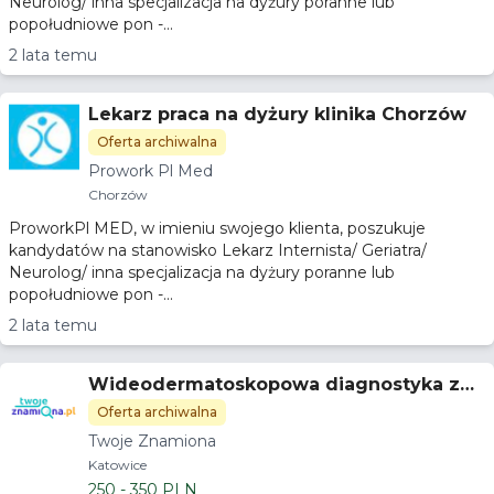
Neurolog/ inna specjalizacja na dyżury poranne lub
popołudniowe pon -...
2 lata temu
Lekarz praca na dyżury klinika Chorzów
Oferta archiwalna
Prowork Pl Med
Chorzów
ProworkPl MED, w imieniu swojego klienta, poszukuje
kandydatów na stanowisko Lekarz Internista/ Geriatra/
Neurolog/ inna specjalizacja na dyżury poranne lub
popołudniowe pon -...
2 lata temu
Wideodermatoskopowa diagnostyka zmi
an skórnych
Oferta archiwalna
Twoje Znamiona
Katowice
250 - 350 PLN