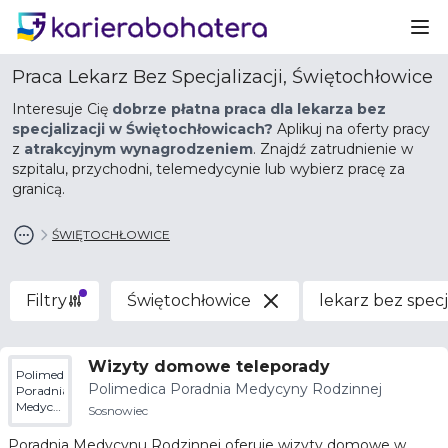
Ot
Praca Lekarz Bez Specjalizacji, Świętochłowice
Interesuje Cię
dobrze płatna praca dla lekarza bez
specjalizacji w Świętochłowicach?
Aplikuj na oferty pracy
z
atrakcyjnym wynagrodzeniem
. Znajdź zatrudnienie w
szpitalu, przychodni, telemedycynie lub wybierz pracę za
granicą.
ŚWIĘTOCHŁOWICE
Filtry
Świętochłowice
lekarz bez specja
Wizyty domowe teleporady
Polimedica
Polimedica Poradnia Medycyny Rodzinnej
Poradnia
Medycyny
Sosnowiec
Rodzinnej
Poradnia Medycynu Rodzinnej oferuje wizyty domowe w