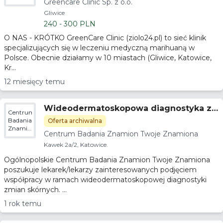
Greencare Clinic Sp. z o.o.
o.o.
Gliwice
240 - 300 PLN
O NAS - KRÓTKO GreenCare Clinic (ziolo24.pl) to sieć klinik
specjalizujących się w leczeniu medyczną marihuaną w
Polsce. Obecnie działamy w 10 miastach (Gliwice, Katowice,
Kr...
12 miesięcy temu
Wideodermatoskopowa diagnostyka z
Centrum
mian skórnych
Badania
Oferta archiwalna
Znamion
Centrum Badania Znamion Twoje Znamiona
Twoje
Znamiona
Kawek 2a/2, Katowice.
Ogólnopolskie Centrum Badania Znamion Twoje Znamiona
poszukuje lekarek/lekarzy zainteresowanych podjęciem
współpracy w ramach wideodermatoskopowej diagnostyki
zmian skórnych. ...
1 rok temu