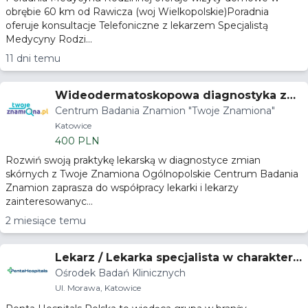
obrębie 60 km od Rawicza (woj Wielkopolskie)Poradnia
oferuje konsultacje Telefoniczne z lekarzem Specjalistą
Medycyny Rodzi...
11 dni temu
Wideodermatoskopowa diagnostyka zmi
Centrum Badania Znamion "Twoje Znamiona"
an skórnych
Katowice
400 PLN
Rozwiń swoją praktykę lekarską w diagnostyce zmian
skórnych z Twoje Znamiona Ogólnopolskie Centrum Badania
Znamion zaprasza do współpracy lekarki i lekarzy
zainteresowanyc...
2 miesiące temu
Lekarz / Lekarka specjalista w charakterz
Ośrodek Badań Klinicznych
e badacza lub współbadacza
Ul. Morawa, Katowice