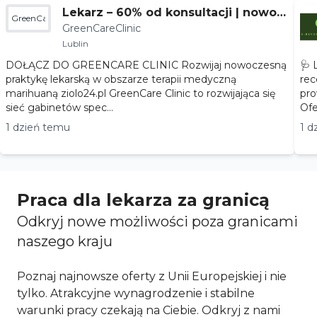
Lekarz – 60% od konsultacji | nowoc
GreenCareClinic
GreenCareClinic
zesna terapia
Lublin
DOŁĄCZ DO GREENCARE CLINIC Rozwijaj nowoczesną
🩺 
praktykę lekarską w obszarze terapii medyczną
rec
marihuaną ziolo24.pl GreenCare Clinic to rozwijająca się
pro
sieć gabinetów spec...
1 dzień temu
1 d
Praca dla lekarza za granicą
Odkryj nowe możliwości poza granicami
naszego kraju
Poznaj najnowsze oferty z Unii Europejskiej i nie
tylko. Atrakcyjne wynagrodzenie i stabilne
warunki pracy czekają na Ciebie. Odkryj z nami