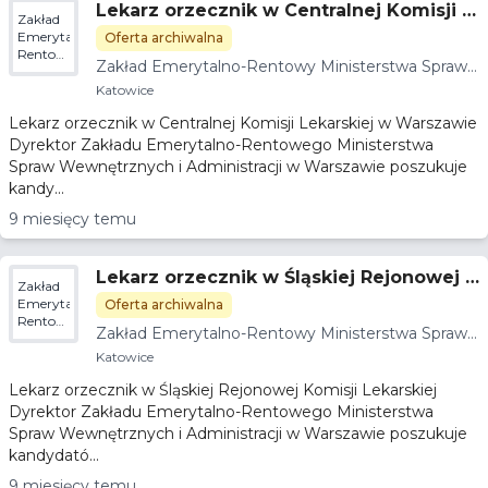
Lekarz orzecznik w Centralnej Komisji L
Zakład
ekarskiej w Warszawie
Emerytalno-
Oferta archiwalna
Rentowy
Zakład Emerytalno-Rentowy Ministerstwa Spraw
Ministerstwa
Wewnętrznych i Administracji
Spraw
Katowice
Wewnętrznych
Lekarz orzecznik w Centralnej Komisji Lekarskiej w Warszawie
i
Administracji
Dyrektor Zakładu Emerytalno-Rentowego Ministerstwa
Spraw Wewnętrznych i Administracji w Warszawie poszukuje
kandy...
9 miesięcy temu
Lekarz orzecznik w Śląskiej Rejonowej K
Zakład
omisji Lekarskiej
Emerytalno-
Oferta archiwalna
Rentowy
Zakład Emerytalno-Rentowy Ministerstwa Spraw
Ministerstwa
Wewnętrznych i Administracji
Spraw
Katowice
Wewnętrznych
Lekarz orzecznik w Śląskiej Rejonowej Komisji Lekarskiej
i
Administracji
Dyrektor Zakładu Emerytalno-Rentowego Ministerstwa
Spraw Wewnętrznych i Administracji w Warszawie poszukuje
kandydató...
9 miesięcy temu