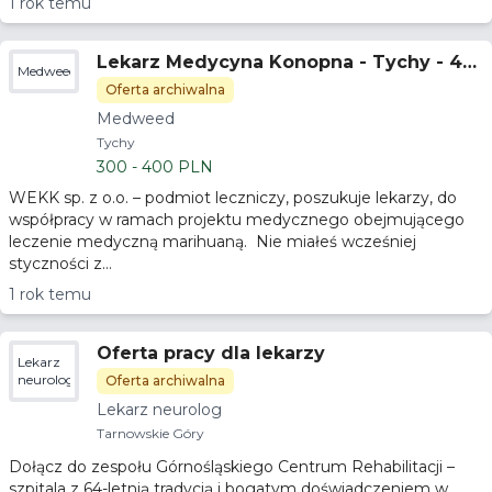
1 rok temu
Lekarz Medycyna Konopna - Tychy - 40
Medweed
0zł brutto/h
Oferta archiwalna
Medweed
Tychy
300 - 400 PLN
WEKK sp. z o.o. – podmiot leczniczy, poszukuje lekarzy, do
współpracy w ramach projektu medycznego obejmującego
leczenie medyczną marihuaną. Nie miałeś wcześniej
styczności z...
1 rok temu
Oferta pracy dla lekarzy
Lekarz
neurolog
Oferta archiwalna
Lekarz neurolog
Tarnowskie Góry
Dołącz do zespołu Górnośląskiego Centrum Rehabilitacji –
szpitala z 64-letnią tradycją i bogatym doświadczeniem w