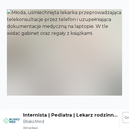
Internista | Pediatra | Lekarz rodzinny
Gr
BliskoMed
- Wrocław
Wrocław