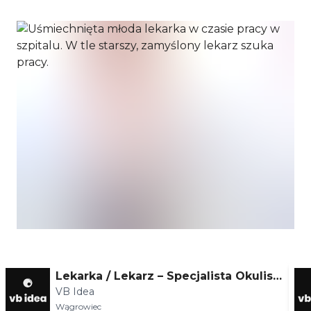
Lekarka / Lekarz – Specjalista Okulist
VB Idea
yki lub w trakcie specjalizacji – Wągr
Wągrowiec
owiec