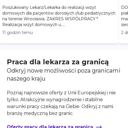
Poszukiwany Lekarz/Lekarka do realizacji wizyt
DOŁĄ
domowych dla pacjentów dorosłych i/lub pediatrycznych
pra
na terenie Wrocławia. ZAKRES WSPÓŁPRACY *
marihuaną
Realizacja wizyt domowych u ...
sie
11 godzin temu
2 d
Praca dla lekarza za granicą
Odkryj nowe możliwości poza granicami
naszego kraju
Poznaj najnowsze oferty z Unii Europejskiej i nie
tylko. Atrakcyjne wynagrodzenie i stabilne
warunki pracy czekają na Ciebie. Odkryj z nami
branżę medyczną bez granic.
Oferty pracy dla lekarza za granicą