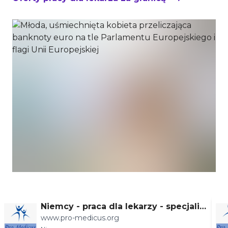
Niemcy - praca dla lekarzy - specjaliz
www.pro-medicus.org
acje