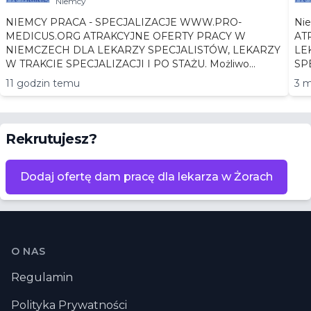
Niemcy
NIEMCY PRACA - SPECJALIZACJE WWW.PRO-
Niemc
MEDICUS.ORG ATRAKCYJNE OFERTY PRACY W
AT
NIEMCZECH DLA LEKARZY SPECJALISTÓW, LEKARZY
LEKA
W TRAKCIE SPECJALIZACJI I PO STAŻU. Możliwo...
11 godzin temu
3 m
Rekrutujesz?
Dodaj ofertę dam pracę dla lekarza w Żorach
Stopka
O NAS
Regulamin
Polityka Prywatności