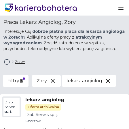
Ot
Praca Lekarz Angiolog, Żory
Interesuje Cię
dobrze płatna praca dla lekarza angiologa
w Żorach?
Aplikuj na oferty pracy z
atrakcyjnym
wynagrodzeniem
. Znajdź zatrudnienie w szpitalu,
przychodni, telemedycynie lub wybierz pracę za granicą.
ŻORY
Filtry
Żory
lekarz angiolog
lekarz angiolog
Diab
Serwis
Oferta archiwalna
sp. j.
Diab Serwis sp. j.
Chorzów