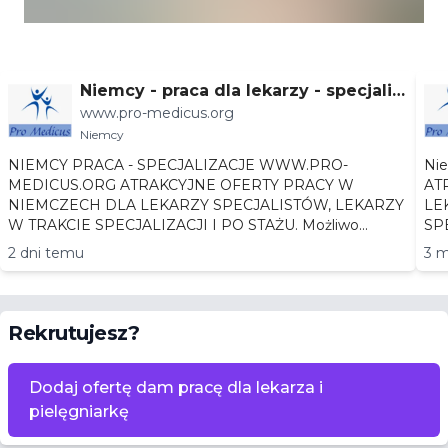
Niemcy - praca dla lekarzy - specjaliz
www.pro-medicus.org
acje
Niemcy
NIEMCY PRACA - SPECJALIZACJE WWW.PRO-
Niemc
MEDICUS.ORG ATRAKCYJNE OFERTY PRACY W
AT
NIEMCZECH DLA LEKARZY SPECJALISTÓW, LEKARZY
LEKA
W TRAKCIE SPECJALIZACJI I PO STAŻU. Możliwo...
2 dni temu
3 m
Rekrutujesz?
Dodaj ofertę dam pracę dla lekarza i
pielęgniarkę