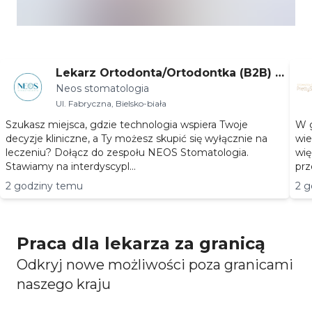
Lekarz Ortodonta/Ortodontka (B2B) –
Neos stomatologia
Bielsko-Biała
Ul. Fabryczna, Bielsko-biała
Szukasz miejsca, gdzie technologia wspiera Twoje
W g
decyzje kliniczne, a Ty możesz skupić się wyłącznie na
wie
leczeniu? Dołącz do zespołu NEOS Stomatologia.
wię
Stawiamy na interdyscypl...
prz
2 godziny temu
2 g
Praca dla lekarza za granicą
Odkryj nowe możliwości poza granicami
naszego kraju