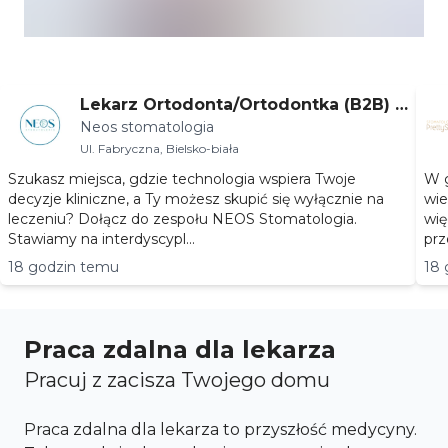
Lekarz Ortodonta/Ortodontka (B2B) –
Neos stomatologia
Bielsko-Biała
Ul. Fabryczna, Bielsko-biała
Szukasz miejsca, gdzie technologia wspiera Twoje
W g
decyzje kliniczne, a Ty możesz skupić się wyłącznie na
wie
leczeniu? Dołącz do zespołu NEOS Stomatologia.
wię
Stawiamy na interdyscypl...
prz
18 godzin temu
18 
Praca zdalna dla lekarza
Pracuj z zacisza Twojego domu
Praca zdalna dla lekarza to przyszłość medycyny.