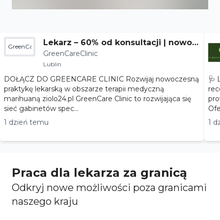
Lekarz – 60% od konsultacji | nowoc
GreenCareClinic
GreenCareClinic
zesna terapia
Lublin
DOŁĄCZ DO GREENCARE CLINIC Rozwijaj nowoczesną
🩺 
praktykę lekarską w obszarze terapii medyczną
rec
marihuaną ziolo24.pl GreenCare Clinic to rozwijająca się
pro
sieć gabinetów spec...
1 dzień temu
1 d
Praca dla lekarza za granicą
Odkryj nowe możliwości poza granicami
naszego kraju