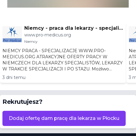
Niemcy - praca dla lekarzy - specjaliz
www.pro-medicus.org
acje
Niemcy
NIEMCY PRACA - SPECJALIZACJE WWW.PRO-
Niemc
MEDICUS.ORG ATRAKCYJNE OFERTY PRACY W
AT
NIEMCZECH DLA LEKARZY SPECJALISTÓW, LEKARZY
LEKA
W TRAKCIE SPECJALIZACJI I PO STAŻU. Możliwo...
3 dni temu
3 m
Rekrutujesz?
Dodaj ofertę dam pracę dla lekarza w Płocku