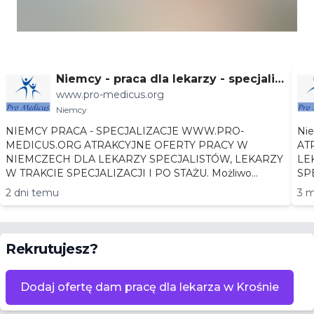
Niemcy - praca dla lekarzy - specjaliz
www.pro-medicus.org
acje
Niemcy
NIEMCY PRACA - SPECJALIZACJE WWW.PRO-
Niemc
MEDICUS.ORG ATRAKCYJNE OFERTY PRACY W
AT
NIEMCZECH DLA LEKARZY SPECJALISTÓW, LEKARZY
LEKA
W TRAKCIE SPECJALIZACJI I PO STAŻU. Możliwo...
2 dni temu
3 m
Rekrutujesz?
Dodaj ofertę dam pracę dla lekarza w Krośnie