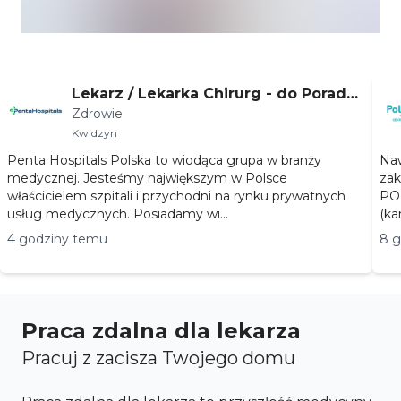
Lekarz / Lekarka Chirurg - do Poradni
Zdrowie
Chirurgii Ogólnej
Kwidzyn
Penta Hospitals Polska to wiodąca grupa w branży
Naw
medycznej. Jesteśmy największym w Polsce
zak
właścicielem szpitali i przychodni na rynku prywatnych
POZ
usług medycznych. Posiadamy wi...
(ka
4 godziny temu
8 
Praca zdalna dla lekarza
Pracuj z zacisza Twojego domu