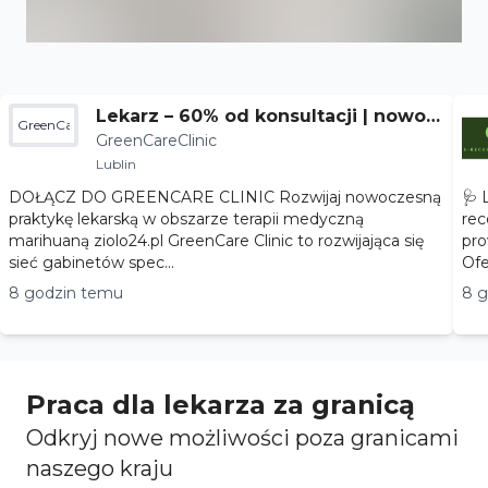
Lekarz – 60% od konsultacji | nowoc
GreenCareClinic
GreenCareClinic
zesna terapia
Lublin
DOŁĄCZ DO GREENCARE CLINIC Rozwijaj nowoczesną
🩺 
praktykę lekarską w obszarze terapii medyczną
rec
marihuaną ziolo24.pl GreenCare Clinic to rozwijająca się
pro
sieć gabinetów spec...
8 godzin temu
8 
Praca dla lekarza za granicą
Odkryj nowe możliwości poza granicami
naszego kraju