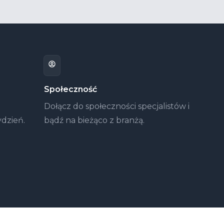
Społeczność
Dołącz do społeczności specjalistów i
ydzień.
bądź na bieżąco z branżą.