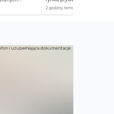
Posiadamy wi...
2 godziny temu