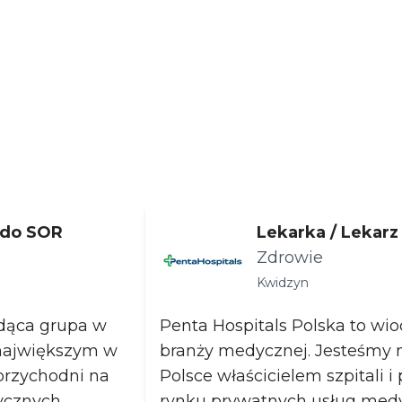
 do SOR
Lekarka / Lekar
Zdrowie
Kwidzyn
odąca grupa w
Penta Hospitals Polska to wi
 największym w
branży medycznej. Jesteśmy
 przychodni na
Polsce właścicielem szpitali i
ycznych.
rynku prywatnych usług med