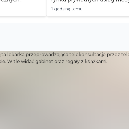
Posiadamy wi...
1 godzinę temu