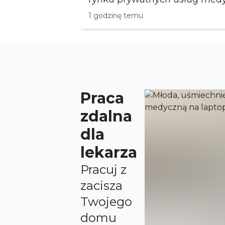
Posiadamy wi...
1 godzinę temu
Praca
zdalna
dla
lekarza
Pracuj z
zacisza
Twojego
domu