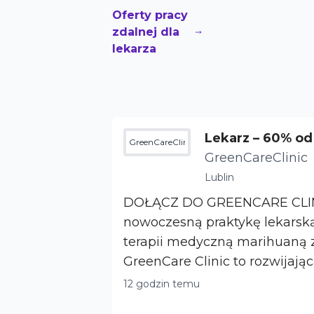
Oferty pracy
zdalnej dla
lekarza
Lekarz – 60% od 
GreenCareClinic
owoczesna tera
GreenCareClinic
Lublin
DOŁĄCZ DO GREENCARE CLINIC Rozw
nowoczesną praktykę lekarsk
terapii medyczną marihuaną z
GreenCare Clinic to rozwijając
gabinetów spec...
12 godzin temu