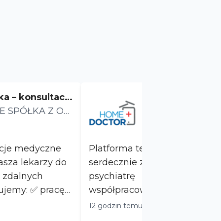
ka – konsultacj
Psychiatra. Prac
ne
E SPÓŁKA Z OG
yjne warunki
Home Doctor
OWIEDZIALNOŚ
Ul. Domaniewska, War
tacje medyczne
Platforma telemedyczna Hom
serdecznie zaprasza do współ
 zdalnych
psychiatrę Dlaczego warto z nami
współpracować: - Elastyczny grafik pracy
(dostosujemy się do...
12 godzin temu