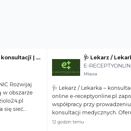
konsultacji | n
🩺 Lekarz / Lekar
pia
e medyczne onli
E-RECEPTYONLIN
RANICZONĄ ODP
Mława
CIĄ
ijaj
🩺 Lekarz / Lekarka – konsul
ą w obszarze
online e-receptyonline.pl zaprasza lekarzy do
iolo24.pl
współpracy przy prowadzeniu
a się sieć
konsultacji medycznych. Oferujemy: ✅ pracę
w p...
12 godzin temu