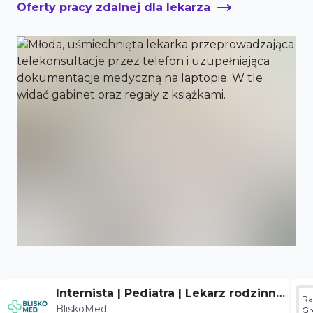
Oferty pracy zdalnej dla lekarza
Internista | Pediatra | Lekarz rodzinny
Ra
BliskoMed
- Wrocław
Gr