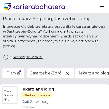
Ot
Praca Lekarz Angiolog, Jastrzębie-zdrój
Interesuje Cię
dobrze płatna praca dla lekarza angiologa
w Jastrzębiu-Zdroju?
Aplikuj na oferty pracy z
atrakcyjnym wynagrodzeniem
. Znajdź zatrudnienie w
szpitalu, przychodni, telemedycynie lub wybierz pracę za
granicą.
JASTRZĘBIE-ZDRÓJ
Filtry
Jastrzębie-Zdrój
lekarz angiolo
lekarz angiolog
Diab
Serwis
Oferta archiwalna
sp. j.
Diab Serwis sp. j.
Chorzów