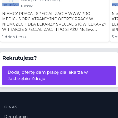
www.pro-medicus.org
acje
Niemcy
NIEMCY PRACA - SPECJALIZACJE WWW.PRO-
Niemc
MEDICUS.ORG ATRAKCYJNE OFERTY PRACY W
AT
NIEMCZECH DLA LEKARZY SPECJALISTÓW, LEKARZY
LEKA
W TRAKCIE SPECJALIZACJI I PO STAŻU. Możliwo...
1 dzień temu
3 m
Rekrutujesz?
Dodaj ofertę dam pracę dla lekarza w
Jastrzębiu-Zdroju
Stopka
O NAS
Regulamin