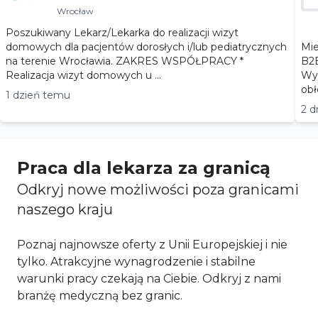
Wrocław
Poszukiwany Lekarz/Lekarka do realizacji wizyt
domowych dla pacjentów dorosłych i/lub pediatrycznych
Miejsc
na terenie Wrocławia. ZAKRES WSPÓŁPRACY *
B2B Wymiar współpracy: praca stał
Realizacja wizyt domowych u ...
Wyn
1 dzień temu
2 d
Praca dla lekarza za granicą
Odkryj nowe możliwości poza granicami
naszego kraju
Poznaj najnowsze oferty z Unii Europejskiej i nie
tylko. Atrakcyjne wynagrodzenie i stabilne
warunki pracy czekają na Ciebie. Odkryj z nami
branżę medyczną bez granic.