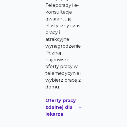
Teleporady i e-
konsultacje
gwarantują
elastyczny czas
pracy i
atrakcyjne
wynagrodzenie.
Poznaj
najnowsze
oferty pracy w
telemedycynie i
wybierz pracę z
domu.
Oferty pracy
zdalnej dla
lekarza