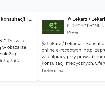
konsultacji | n
🩺 Lekarz / Lekar
pia
e medyczne onli
E-RECEPTYONLIN
RANICZONĄ ODP
Mława
CIĄ
ijaj
🩺 Lekarz / Lekarka – konsul
ą w obszarze
online e-receptyonline.pl zaprasza lekarzy do
iolo24.pl
współpracy przy prowadzeniu
a się sieć
konsultacji medycznych. Oferujemy: ✅ pracę
w p...
1 dzień temu