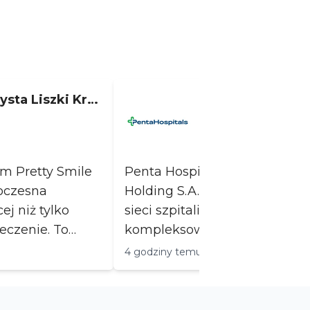
sta Liszki Krys
Lekarka / Lekarz
dział Pediatrycz
Nowy Szpital w S
Szprotawa
m Pretty Smile
Penta Hospitals Polska / Gru
oczesna
Holding S.A. zarządza jedną 
ej niż tylko
sieci szpitali w Polsce, świad
eczenie. To
kompleksowe usługi medycz
publicznego syst...
4 godziny temu