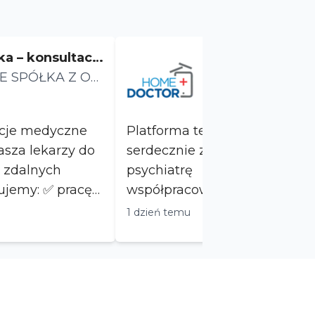
ka – konsultacj
Psychiatra. Prac
ne
E SPÓŁKA Z OG
yjne warunki
Home Doctor
OWIEDZIALNOŚ
Ul. Domaniewska, War
tacje medyczne
Platforma telemedyczna Hom
serdecznie zaprasza do współ
 zdalnych
psychiatrę Dlaczego warto z nami
współpracować: - Elastyczny grafik pracy
(dostosujemy się do...
1 dzień temu