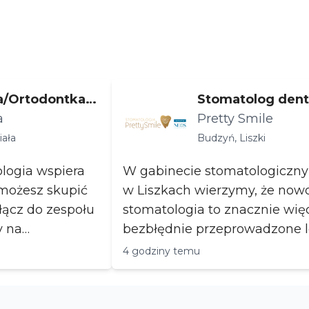
a/Ortodontka
Stomatolog denty
iała
a
pinów
Pretty Smile
iała
Budzyń, Liszki
ologia wspiera
W gabinecie stomatologiczny
 możesz skupić
w Liszkach wierzymy, że now
łącz do zespołu
stomatologia to znacznie więc
y na
bezbłędnie przeprowadzone l
przede wszystkim ...
4 godziny temu