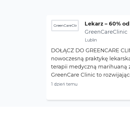
Lekarz – 60% od 
GreenCareClinic
owoczesna tera
GreenCareClinic
Lublin
DOŁĄCZ DO GREENCARE CLINIC Rozw
nowoczesną praktykę lekarsk
terapii medyczną marihuaną z
GreenCare Clinic to rozwijając
gabinetów spec...
1 dzień temu