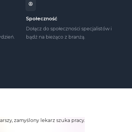
Społeczność
Dołącz do społeczności specjalistów i
ydzień.
bądź na bieżąco z branżą.