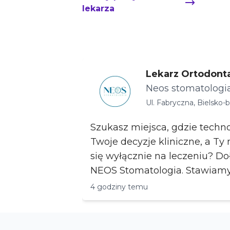
lekarza
Lekarz Ortodont
(B2B) – Bielsko-B
Neos stomatologi
Ul. Fabryczna, Bielsko-b
Szukasz miejsca, gdzie techn
Twoje decyzje kliniczne, a Ty
się wyłącznie na leczeniu? Do
NEOS Stomatologia. Stawiam
interdyscypl...
4 godziny temu