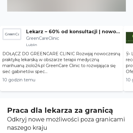
Lekarz – 60% od konsultacji | nowoc
GreenCareClinic
GreenCareClinic
zesna terapia
Lublin
DOŁĄCZ DO GREENCARE CLINIC Rozwijaj nowoczesną
🩺 
praktykę lekarską w obszarze terapii medyczną
rec
marihuaną ziolo24.pl GreenCare Clinic to rozwijająca się
pro
sieć gabinetów spec...
10 godzin temu
10 
Praca dla lekarza za granicą
Odkryj nowe możliwości poza granicami
naszego kraju