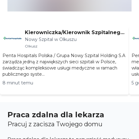
Kierowniczka/Kierownik Szpitalnego
Nowy Szpital w Olkuszu
Oddziału Ratunkowego (SOR)
Olkusz
Penta Hospitals Polska / Grupa Nowy Szpital Holding S.A
Pen
zarządza jedną z największych sieci szpitali w Polsce,
med
świadcząc kompleksowe usługi medyczne w ramach
wła
publicznego syste...
usł
8 minut temu
5 g
Praca zdalna dla lekarza
Pracuj z zacisza Twojego domu