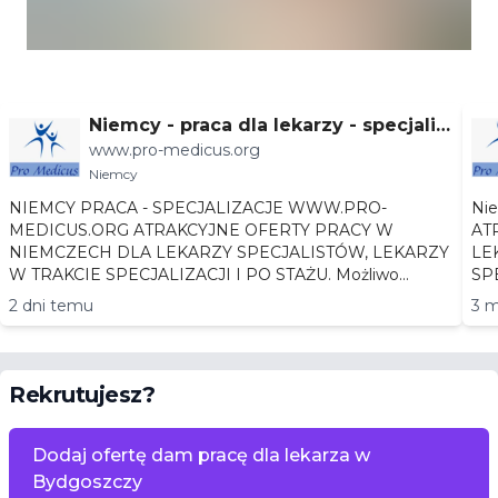
Niemcy - praca dla lekarzy - specjaliz
www.pro-medicus.org
acje
Niemcy
NIEMCY PRACA - SPECJALIZACJE WWW.PRO-
Niemc
MEDICUS.ORG ATRAKCYJNE OFERTY PRACY W
AT
NIEMCZECH DLA LEKARZY SPECJALISTÓW, LEKARZY
LEKA
W TRAKCIE SPECJALIZACJI I PO STAŻU. Możliwo...
2 dni temu
3 m
Rekrutujesz?
Dodaj ofertę dam pracę dla lekarza w
Bydgoszczy