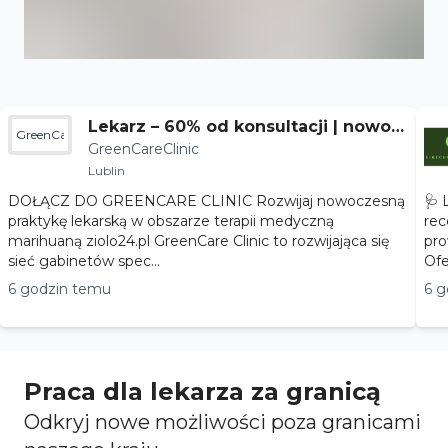
Lekarz – 60% od konsultacji | nowoc
GreenCareClinic
GreenCareClinic
zesna terapia
Lublin
DOŁĄCZ DO GREENCARE CLINIC Rozwijaj nowoczesną
🩺 
praktykę lekarską w obszarze terapii medyczną
rec
marihuaną ziolo24.pl GreenCare Clinic to rozwijająca się
pro
sieć gabinetów spec...
6 godzin temu
6 g
Praca dla lekarza za granicą
Odkryj nowe możliwości poza granicami