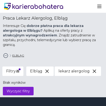
Ot
Praca Lekarz Alergolog, Elbląg
Interesuje Cię
dobrze płatna praca dla lekarza
alergologa w Elblągu?
Aplikuj na oferty pracy z
atrakcyjnym wynagrodzeniem
. Znajdź zatrudnienie w
szpitalu, przychodni, telemedycynie lub wybierz pracę za
granicą.
ELBLĄG
Filtry
Elbląg
lekarz alergolog
Brak wyników
Wyczyść filtry