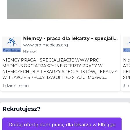
Niemcy - praca dla lekarzy - specjaliz
www.pro-medicus.org
acje
Niemcy
NIEMCY PRACA - SPECJALIZACJE WWW.PRO-
Niemc
MEDICUS.ORG ATRAKCYJNE OFERTY PRACY W
AT
NIEMCZECH DLA LEKARZY SPECJALISTÓW, LEKARZY
LEKA
W TRAKCIE SPECJALIZACJI I PO STAŻU. Możliwo...
1 dzień temu
3 m
Rekrutujesz?
Dodaj ofertę dam pracę dla lekarza w Elblągu