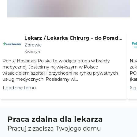
Lekarz / Lekarka Chirurg - do Poradni
Zdrowie
Chirurgii Ogólnej
Kwidzyn
Penta Hospitals Polska to wiodąca grupa w branży
Naw
medycznej. Jesteśmy największym w Polsce
zak
właścicielem szpitali i przychodni na rynku prywatnych
POZ
usług medycznych. Posiadamy wi...
(ka
1 godzinę temu
6 g
Praca zdalna dla lekarza
Pracuj z zacisza Twojego domu