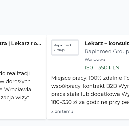
tra | Lekarz rod
Lekarz – konsul
Rapiomed
Group
zne
Rapiomed Grou
Warszawa
180 - 350 PLN
o realizacji
Miejsce pracy: 100% zdalnie Forma
w dorosłych
współpracy: kontrakt B2B Wymiar współpracy:
ie Wrocławia.
praca stała lub dodatkowa Wynagrodzenie:
180–350 zł za godzinę przy p
grafiku ...
2 dni temu