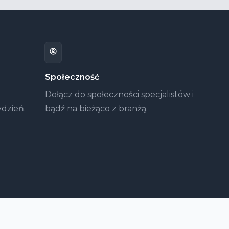
Społeczność
Dołącz do społeczności specjalistów i
ydzień.
bądź na bieżąco z branżą.