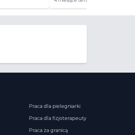
4 miesiące temu
Praca dla pielegniarki
Praca dla fizjoterapeuty
Praca za granicą