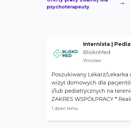
psychoterapeuty
Internista | Pedia
zinny - Wrocław
BliskoMed
Wrocław
Poszukiwany Lekarz/Lekarka d
wizyt domowych dla pacjentó
i/lub pediatrycznych na teren
ZAKRES WSPÓŁPRACY * Realizacja wizyt
domowych u ...
1 dzień temu