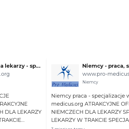
a lekarzy - spe
Niemcy - praca, s
.org
a lekarzy specja
www.pro-medicus
znajmosci jez. 
Niemcy
CJE
Niemcy praca - specjalizacje www.pro-
medicus.org ATRAKCYJNE OFERTY PRACY W
H DLA LEKARZY
NIEMCZECH DLA LEKARZY S
LEKARZY W TRAKCIE SPECJAL
IZACJI I PO STAŻU. Możliwo...
STAŻU. Możliwoś...