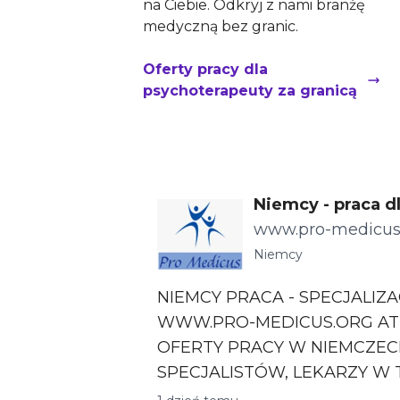
na Ciebie. Odkryj z nami branżę
medyczną bez granic.
Oferty pracy dla
psychoterapeuty za granicą
Niemcy - praca dl
cjalizacje
www.pro-medicus
Niemcy
NIEMCY PRACA - SPECJALIZA
WWW.PRO-MEDICUS.ORG ATRAKCYJNE
OFERTY PRACY W NIEMCZEC
SPECJALISTÓW, LEKARZY W TRAKCIE
SPECJAL