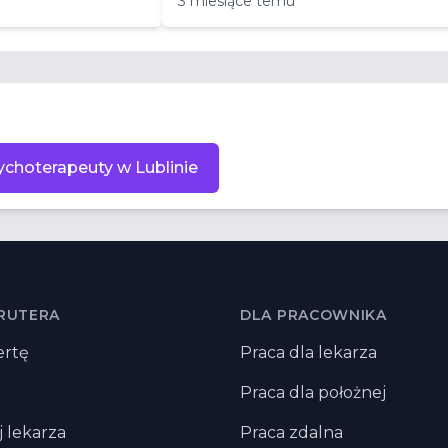
3 miesiące temu
ychoterapeuty w Lublinie
RUTERA
DLA PRACOWNIKA
ertę
Praca dla lekarza
Praca dla położnej
j lekarza
Praca zdalna