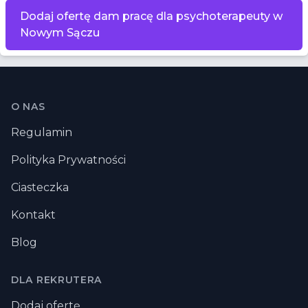
Dodaj ofertę dam pracę dla psychoterapeuty w
Nowym Sączu
Stopka
O NAS
Regulamin
Polityka Prywatności
Ciasteczka
Kontakt
Blog
DLA REKRUTERA
Dodaj ofertę