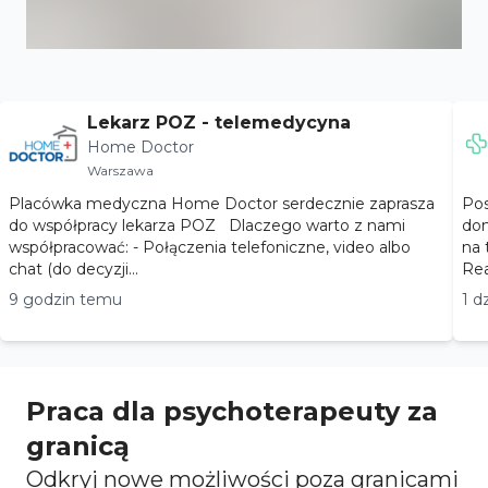
Lekarz POZ - telemedycyna
Home Doctor
Warszawa
Placówka medyczna Home Doctor serdecznie zaprasza
Pos
do współpracy lekarza POZ Dlaczego warto z nami
dom
współpracować: - Połączenia telefoniczne, video albo
na ter
chat (do decyzji...
Rea
9 godzin temu
1 d
Praca dla psychoterapeuty za
granicą
Odkryj nowe możliwości poza granicami