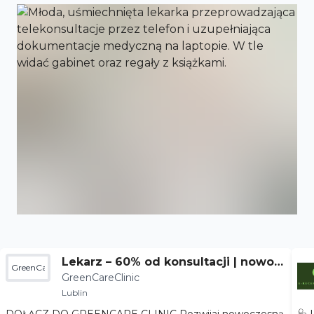
Lekarz – 60% od konsultacji | nowoc
GreenCareClinic
GreenCareClinic
zesna terapia
Lublin