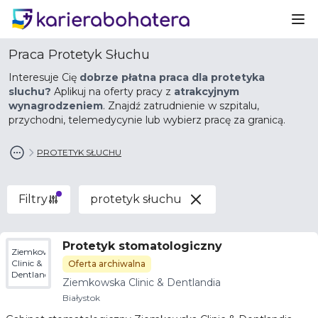
Ot
Praca Protetyk Słuchu
Interesuje Cię
dobrze płatna praca dla protetyka
sluchu?
Aplikuj na oferty pracy z
atrakcyjnym
wynagrodzeniem
. Znajdź zatrudnienie w szpitalu,
przychodni, telemedycynie lub wybierz pracę za granicą.
PROTETYK SŁUCHU
Filtry
protetyk słuchu
Protetyk stomatologiczny
Ziemkowska
Clinic &
Oferta archiwalna
Dentlandia
Ziemkowska Clinic & Dentlandia
Białystok