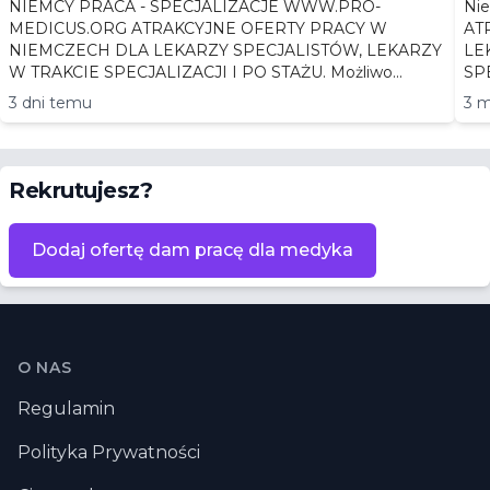
NIEMCY PRACA - SPECJALIZACJE WWW.PRO-
Niemc
MEDICUS.ORG ATRAKCYJNE OFERTY PRACY W
AT
NIEMCZECH DLA LEKARZY SPECJALISTÓW, LEKARZY
LEKA
W TRAKCIE SPECJALIZACJI I PO STAŻU. Możliwo...
3 dni temu
3 m
Rekrutujesz?
Dodaj ofertę dam pracę dla medyka
Stopka
O NAS
Regulamin
Polityka Prywatności