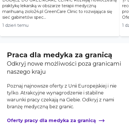
DOŁĄCZ DO GREENCARE CLINIC Rozwijaj nowoczesną
🩺 
praktykę lekarską w obszarze terapii medyczną
rec
marihuaną ziolo24.pl GreenCare Clinic to rozwijająca się
pro
sieć gabinetów spec...
1 dzień temu
1 d
Praca dla medyka za granicą
Odkryj nowe możliwości poza granicami
naszego kraju
Poznaj najnowsze oferty z Unii Europejskiej i nie
tylko. Atrakcyjne wynagrodzenie i stabilne
warunki pracy czekają na Ciebie. Odkryj z nami
branżę medyczną bez granic.
Oferty pracy dla medyka za granicą