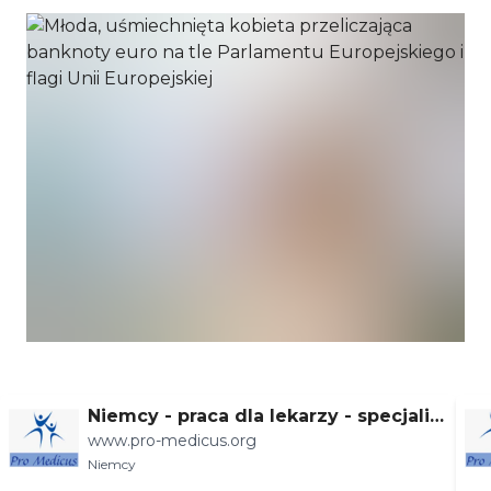
Niemcy - praca dla lekarzy - specjaliz
www.pro-medicus.org
acje
Niemcy