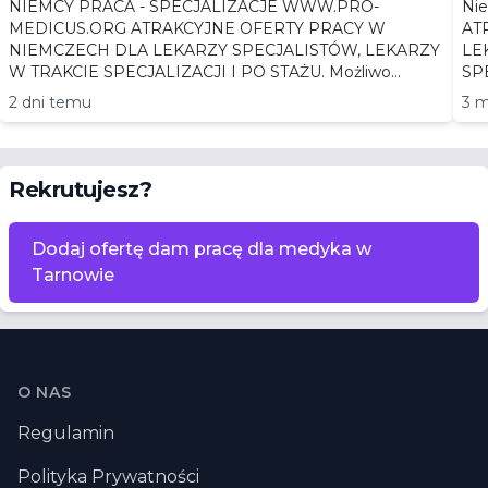
NIEMCY PRACA - SPECJALIZACJE WWW.PRO-
Niemc
MEDICUS.ORG ATRAKCYJNE OFERTY PRACY W
AT
NIEMCZECH DLA LEKARZY SPECJALISTÓW, LEKARZY
LEKA
W TRAKCIE SPECJALIZACJI I PO STAŻU. Możliwo...
2 dni temu
3 m
Rekrutujesz?
Dodaj ofertę dam pracę dla medyka w
Tarnowie
Stopka
O NAS
Regulamin
Polityka Prywatności