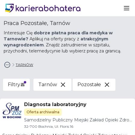
Ot
Praca Pozostałe, Tarnów
Interesuje Cię
dobrze płatna praca dla medyka w
Tarnowie?
Aplikuj na oferty pracy z
atrakcyjnym
wynagrodzeniem
. Znajdź zatrudnienie w szpitalu,
przychodni, telemedycynie lub wybierz pracę za granicą.
TARNÓW
Filtry
Tarnów
Pozostałe
Diagnosta laboratoryjny
Oferta archiwalna
Samodzielny Publiczny Miejski Zakład Opieki Zdro
wotnej w Bochni
32-700 Bochnia, Ul. Floris 16