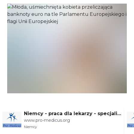
Niemcy - praca dla lekarzy - specjaliz
www.pro-medicus.org
acje
Niemcy