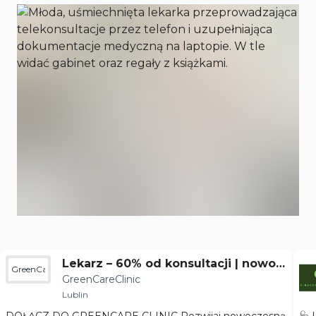
Lekarz – 60% od konsultacji | nowoc
GreenCareClinic
GreenCareClinic
zesna terapia
Lublin