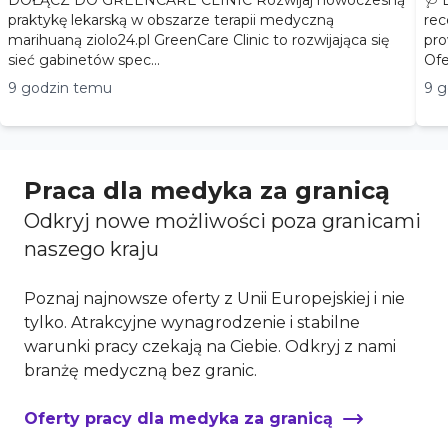
DOŁĄCZ DO GREENCARE CLINIC Rozwijaj nowoczesną
🩺 
praktykę lekarską w obszarze terapii medyczną
rec
marihuaną ziolo24.pl GreenCare Clinic to rozwijająca się
pro
sieć gabinetów spec...
9 godzin temu
9 g
Praca dla medyka za granicą
Odkryj nowe możliwości poza granicami
naszego kraju
Poznaj najnowsze oferty z Unii Europejskiej i nie
tylko. Atrakcyjne wynagrodzenie i stabilne
warunki pracy czekają na Ciebie. Odkryj z nami
branżę medyczną bez granic.
Oferty pracy dla medyka za granicą