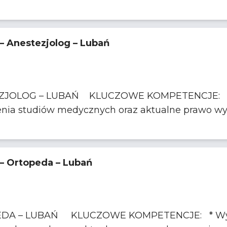
 – Anestezjolog – Lubań
KOMPETENCJE: * Wykształcenie i
uprawnienia: Dyplom ukończenia studiów medycznych oraz aktua
 – Ortopeda – Lubań
ykształcenie i uprawnienia: