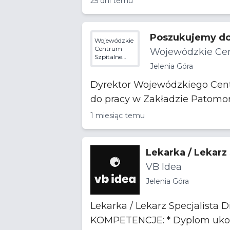
25 dni temu
Poszukujemy do 
Wojewódzkie
Centrum
Wojewódzkie Cent
Szpitalne
Kotliny
Jelenia Góra
Jeleniogórskiej
Dyrektor Wojewódzkiego Centru
1 miesiąc temu
Lekarka / Lekarz 
VB Idea
Jelenia Góra
Lekarka / Lekarz Specjalista Diab
KOMPETENCJE: * 