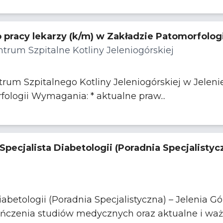
pracy lekarzy (k/m) w Zakładzie Patomorfologi
rum Szpitalne Kotliny Jeleniogórskiej
m Szpitalnego Kotliny Jeleniogórskiej w Jeleniej
do pracy w Zakładzie Patomorfologii Wymagania: * aktualne praw...
Specjalista Diabetologii (Poradnia Specjalistycz
etologii (Poradnia Specjalistyczna) – Jelenia Góra KLUCZ
Dyplom ukończenia studiów medycznych oraz aktualne i waż