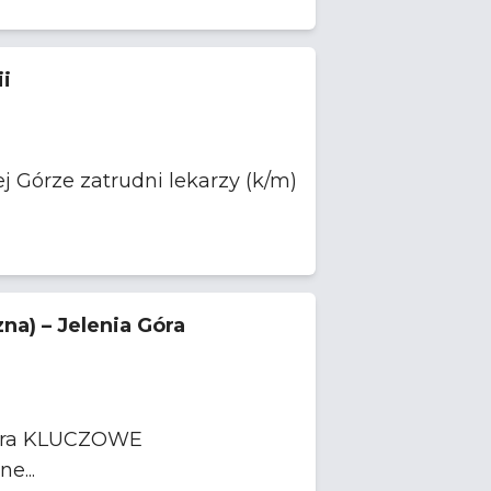
i
 Górze zatrudni lekarzy (k/m)
na) – Jelenia Góra
OWE
ne...