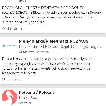
ysta”
Będzin
PRACA DLA LEKARZA DENTYSTY, PEDODONTY
(DZIECIĘCEGO); BĘDZIN Poradnia Stomatologiczna Syberka
„Bajkowy Dentysta” w Będzinie poszukuje do współpracy
lekarza dentysty, specjalis...
23 dni temu
Pielęgniarka/Pielęgniarz POZ/AOS
Przychodnia EMC Silesia, Szpital Geriatrycznego i
m. Jana Pawła II w Katowicach
Ul. Morawa, Katowice
Penta Hospitals to wiodąca grupa w branży medycznej.
Jesteśmy największym w Polsce właścicielem szpitali
i przychodni na rynku prywatnych usług medycznych.
Posiadamy wieloletn...
25 dni temu
Położna / Położny
Klinika Bocian
Katowice