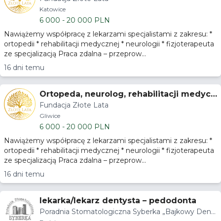
Katowice
6 000 - 20 000 PLN
Nawiążemy współpracę z lekarzami specjalistami z zakresu: *
ortopedii * rehabilitacji medycznej * neurologii * fizjoterapeuta
ze specjalizacją Praca zdalna – przeprow...
16 dni temu
Ortopeda, neurolog, rehabilitacji medycz
Fundacja Złote Lata
nej - praca telemedycyna
Gliwice
6 000 - 20 000 PLN
Nawiążemy współpracę z lekarzami specjalistami z zakresu: *
ortopedii * rehabilitacji medycznej * neurologii * fizjoterapeuta
ze specjalizacją Praca zdalna – przeprow...
16 dni temu
lekarka/lekarz dentysta – pedodonta
Poradnia Stomatologiczna Syberka „Bajkowy Dent