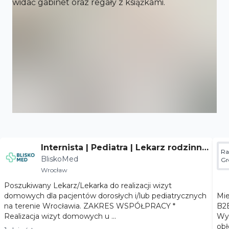
Internista | Pediatra | Lekarz rodzinny
Ra
BliskoMed
- Wrocław
Gr
Wrocław
Poszukiwany Lekarz/Lekarka do realizacji wizyt
domowych dla pacjentów dorosłych i/lub pediatrycznych
Miejsc
na terenie Wrocławia. ZAKRES WSPÓŁPRACY *
B2B Wymiar współpracy: praca stał
Realizacja wizyt domowych u ...
Wyn