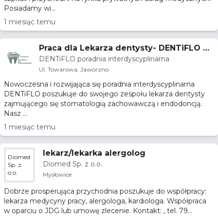
Posiadamy wi...
1 miesiąc temu
Praca dla Lekarza dentysty- DENTiFLO po
DENTiFLO poradnia interdyscyplinarna
radnia interdyscyplinarna Jaworzno
Ul. Towarowa, Jaworzno
Nowoczesna i rozwijająca się poradnia interdyscyplinarna
DENTiFLO poszukuje do swojego zespołu lekarza dentysty
zajmującego się stomatologią zachowawczą i endodoncją.
Nasz ...
1 miesiąc temu
lekarz/lekarka alergolog
Diomed
Diomed Sp. z o.o.
Sp. z
o.o.
Mysłowice
Dobrze prosperująca przychodnia poszukuje do współpracy:
lekarza medycyny pracy, alergologa, kardiologa. Współpraca
w oparciu o JDG lub umowę zlecenie. Kontakt: , tel. 79...