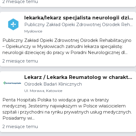
2 miesiące temu
lekarka/lekarz specjalista neurologii dzie
Publiczny Zakład Opieki Zdrowotnej Ośrodek Reha
cięcej do pracy w Poradni Neurologicznej
bilitacyjno – Opiekuńczy
Mysłowice
dla dzieci.
Publiczny Zakład Opieki Zdrowotnej Ośrodek Rehabilitacyjno
– Opiekuńczy w Mysłowicach zatrudni lekarza specjalistę:
neurologii dziecięcej do pracy w Poradni Neurologicznej dl...
2 miesiące temu
Lekarz / Lekarka Reumatolog w charakter
Ośrodek Badań Klinicznych
ze Głównego Badacza lub Współbadacza
Ul. Morawa, Katowice
Penta Hospitals Polska to wiodąca grupa w branży
medycznej. Jesteśmy największym w Polsce właścicielem
szpitali i przychodni na rynku prywatnych usług medycznych.
Posiadamy wi...
2 miesiące temu