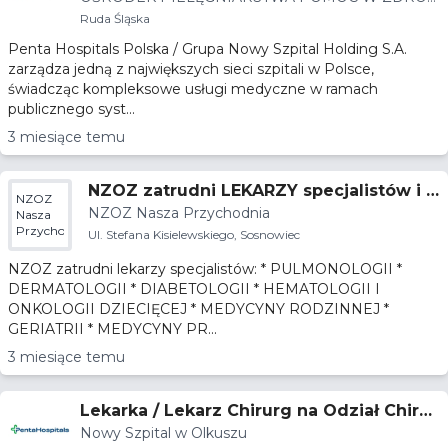
WIU I W CHOROBIE
Ruda Śląska
Penta Hospitals Polska / Grupa Nowy Szpital Holding S.A.
zarządza jedną z największych sieci szpitali w Polsce,
świadcząc kompleksowe usługi medyczne w ramach
publicznego syst...
3 miesiące temu
NZOZ zatrudni LEKARZY specjalistów i P
NZOZ
NZOZ Nasza Przychodnia
OZ
Nasza
Przychodnia
Ul. Stefana Kisielewskiego, Sosnowiec
NZOZ zatrudni lekarzy specjalistów: * PULMONOLOGII *
DERMATOLOGII * DIABETOLOGII * HEMATOLOGII I
ONKOLOGII DZIECIĘCEJ * MEDYCYNY RODZINNEJ *
GERIATRII * MEDYCYNY PR...
3 miesiące temu
Lekarka / Lekarz Chirurg na Odział Chirur
Nowy Szpital w Olkuszu
gii Ogólnej