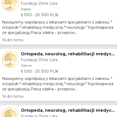
Fundacja Złote Lata
nej - praca telemedycyna
Śląskie
6 000 - 20 000 PLN
Nawiążemy współpracę z lekarzami specjalistami z zakresu: *
ortopedii * rehabilitacji medycznej * neurologii * fizjoterapeuta
ze specjalizacją Praca zdalna – przeprow...
16 dni temu
Ortopeda, neurolog, rehabilitacji medycz
Fundacja Złote Lata
nej - praca telemedycyna
Zabrze
6 000 - 20 000 PLN
Nawiążemy współpracę z lekarzami specjalistami z zakresu: *
ortopedii * rehabilitacji medycznej * neurologii * fizjoterapeuta
ze specjalizacją Praca zdalna – przeprow...
16 dni temu
Ortopeda, neurolog, rehabilitacji medycz
Fundacja Złote Lata
nej - praca telemedycyna