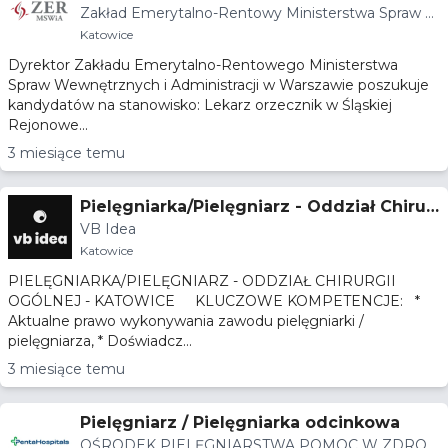
Zakład Emerytalno-Rentowy Ministerstwa Spraw W
omisji Lekarskiej
ewnętrznych i Administracji
Katowice
Dyrektor Zakładu Emerytalno-Rentowego Ministerstwa
Spraw Wewnętrznych i Administracji w Warszawie poszukuje
kandydatów na stanowisko: Lekarz orzecznik w Śląskiej
Rejonowe...
3 miesiące temu
Pielęgniarka/Pielęgniarz - Oddział Chirur
VB Idea
gii Ogólnej - Katowice
Katowice
PIELĘGNIARKA/PIELĘGNIARZ - ODDZIAŁ CHIRURGII
OGÓLNEJ - KATOWICE KLUCZOWE KOMPETENCJE: *
Aktualne prawo wykonywania zawodu pielęgniarki /
pielęgniarza, * Doświadcz...
3 miesiące temu
Pielęgniarz / Pielęgniarka odcinkowa
OŚRODEK PIELĘGNIARSTWA POMOC W ZDRO