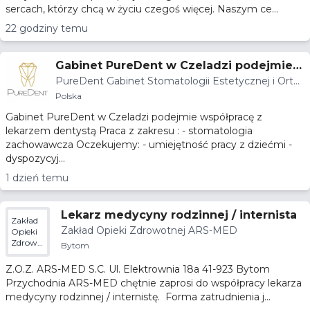
sercach, którzy chcą w życiu czegoś więcej. Naszym ce...
22 godziny temu
Gabinet PureDent w Czeladzi podejmie
PureDent Gabinet Stomatologii Estetycznej i Orto
współpracę z lekarzem dentystą
doncji
Polska
Gabinet PureDent w Czeladzi podejmie współpracę z
lekarzem dentystą Praca z zakresu : - stomatologia
zachowawcza Oczekujemy: - umiejętność pracy z dziećmi -
dyspozycyj...
1 dzień temu
Lekarz medycyny rodzinnej / internista
Zakład
Zakład Opieki Zdrowotnej ARS-MED
Opieki
Zdrowotnej
Bytom
ARS-
MED
Z.O.Z. ARS-MED S.C. Ul. Elektrownia 18a 41-923 Bytom
Przychodnia ARS-MED chętnie zaprosi do współpracy lekarza
medycyny rodzinnej / internistę. Forma zatrudnienia j...