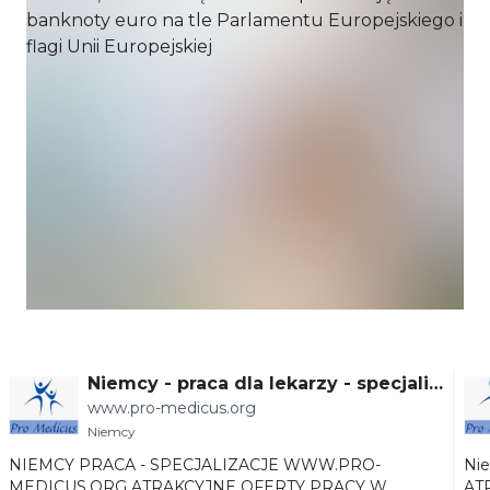
Niemcy - praca dla lekarzy - specjaliz
www.pro-medicus.org
acje
Niemcy
NIEMCY PRACA - SPECJALIZACJE WWW.PRO-
Niemc
MEDICUS.ORG ATRAKCYJNE OFERTY PRACY W
AT