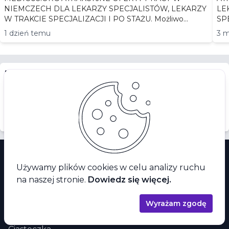
NIEMCZECH DLA LEKARZY SPECJALISTÓW, LEKARZY
LEKA
W TRAKCIE SPECJALIZACJI I PO STAŻU. Możliwo...
1 dzień temu
3 m
Rekrutujesz?
Dodaj ofertę dam pracę dla lekarza i
pielęgniarkę
Używamy plików cookies w celu analizy ruchu
Stopka
O NAS
na naszej stronie.
Dowiedz się więcej.
Regulamin
Wyrażam zgodę
Polityka Prywatności