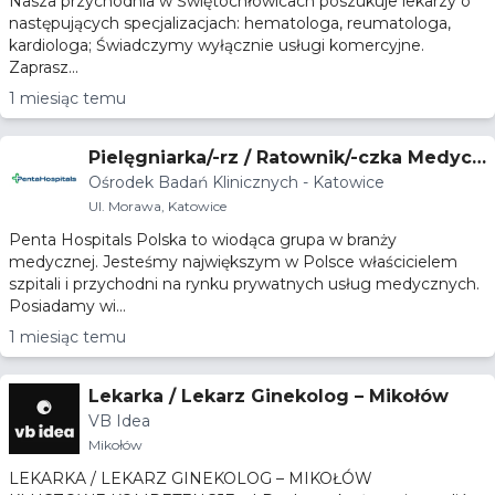
Nasza przychodnia w Świętochłowicach poszukuje lekarzy o
następujących specjalizacjach: hematologa, reumatologa,
kardiologa; Świadczymy wyłącznie usługi komercyjne.
Zaprasz...
1 miesiąc temu
Pielęgniarka/-rz / Ratownik/-czka Medycz
Ośrodek Badań Klinicznych - Katowice
ny/a – Badania Kliniczne
Ul. Morawa, Katowice
Penta Hospitals Polska to wiodąca grupa w branży
medycznej. Jesteśmy największym w Polsce właścicielem
szpitali i przychodni na rynku prywatnych usług medycznych.
Posiadamy wi...
1 miesiąc temu
Lekarka / Lekarz Ginekolog – Mikołów
VB Idea
Mikołów
LEKARKA / LEKARZ GINEKOLOG – MIKOŁÓW