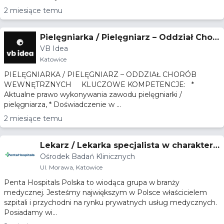
2 miesiące temu
Pielęgniarka / Pielęgniarz – Oddział Chor
VB Idea
ób Wewnętrznych
Katowice
PIELĘGNIARKA / PIELĘGNIARZ – ODDZIAŁ CHORÓB
WEWNĘTRZNYCH KLUCZOWE KOMPETENCJE: *
Aktualne prawo wykonywania zawodu pielęgniarki /
pielęgniarza, * Doświadczenie w ...
2 miesiące temu
Lekarz / Lekarka specjalista w charakterz
Ośrodek Badań Klinicznych
e badacza lub współbadacza
Ul. Morawa, Katowice
Penta Hospitals Polska to wiodąca grupa w branży
medycznej. Jesteśmy największym w Polsce właścicielem
szpitali i przychodni na rynku prywatnych usług medycznych.
Posiadamy wi...