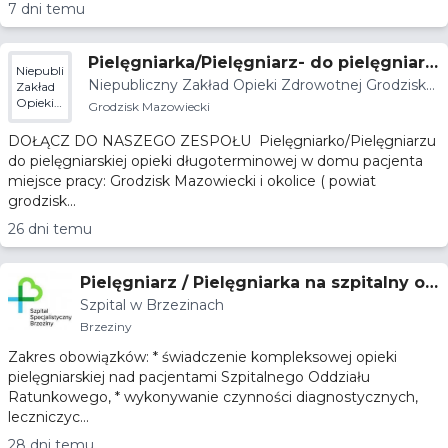
7 dni temu
Pielęgniarka/Pielęgniarz- do pielęgniars
Niepubliczny
Niepubliczny Zakład Opieki Zdrowotnej Grodzisk
kiej opieki długoterminowej w domu pa
Zakład
Opieki
Mazowiecki
Grodzisk Mazowiecki
cjenta
Zdrowotnej
Grodzisk
DOŁĄCZ DO NASZEGO ZESPOŁU Pielęgniarko/Pielęgniarzu
Mazowiecki
do pielęgniarskiej opieki długoterminowej w domu pacjenta
miejsce pracy: Grodzisk Mazowiecki i okolice ( powiat
grodzisk...
26 dni temu
Pielęgniarz / Pielęgniarka na szpitalny od
Szpital w Brzezinach
dział ratunkowy
Brzeziny
Zakres obowiązków: * świadczenie kompleksowej opieki
pielęgniarskiej nad pacjentami Szpitalnego Oddziału
Ratunkowego, * wykonywanie czynności diagnostycznych,
leczniczyc...
28 dni temu