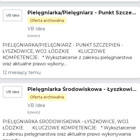
Pielęgniarka/Pielęgniarz - Punkt Szczepi
VB Idea
eń - Łyszkowice, woj. łódzkie
Oferta archiwalna
VB Idea
Łowicz
PIELĘGNIARKA/PIELĘGNIARZ - PUNKT SZCZEPIEŃ -
ŁYSZKOWICE, WOJ. ŁÓDZKIE KLUCZOWE
KOMPETENCJE: * Wykształcenie z zakresu pielęgniarstwa
oraz aktualne prawo wykony...
12 miesięcy temu
Pielęgniarka Środowiskowa - Łyszkowic
VB Idea
e, woj. łódzkie
Oferta archiwalna
VB Idea
Łowicz
PIELĘGNIARKA ŚRODOWISKOWA - ŁYSZKOWICE, WOJ.
ŁÓDZKIE KLUCZOWE KOMPETENCJE: * Wykształcenie
z zakresu pielęgniarstwa oraz aktualne prawo wykonywania