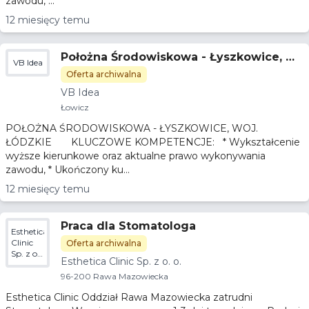
zawodu, ...
12 miesięcy temu
Położna Środowiskowa - Łyszkowice, wo
VB Idea
j. łódzkie
Oferta archiwalna
VB Idea
Łowicz
POŁOŻNA ŚRODOWISKOWA - ŁYSZKOWICE, WOJ.
ŁÓDZKIE KLUCZOWE KOMPETENCJE: * Wykształcenie
wyższe kierunkowe oraz aktualne prawo wykonywania
zawodu, * Ukończony ku...
12 miesięcy temu
Praca dla Stomatologa
Esthetica
Clinic
Oferta archiwalna
Sp. z o.
Esthetica Clinic Sp. z o. o.
o.
96-200 Rawa Mazowiecka
Esthetica Clinic Oddział Rawa Mazowiecka zatrudni