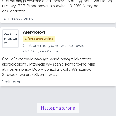
Stomatologa Wymiar czasu pracy: 1-3 dni tygodniowo Rodzaj
umowy: B2B Proponowana stawka: 40-50% (zleży od
doświadczeni...
12 miesięcy temu
Alergolog
Centrum
medyczne
Oferta archiwalna
w
Centrum medyczne w Jaktorowie
Jaktorowie
96-313 Chylice - Kolonia
Cm w Jaktorowie nawiąże współpracę z lekarzem
alergologiem . Przyjęcia wyłącznie komercyjne Miła
atmosfera pracy Dobry dojazd z okolic Warszawy,
Sochaczewa oraz Skierniewic...
1 rok temu
Następna strona