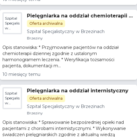
Pielęgniarka na oddział chemioterapii d
Szpital
ziennej
Specjalistyczny
Oferta archiwalna
w
Szpital Specjalistyczny w Brzezinach
Brzezinach
Brzeziny
Opis stanowiska: * Przyjmowanie pacjentów na oddział
chemioterapii dziennej zgodnie z ustalonym
harmonogramem leczenia. * Weryfikacja tożsamości
pacjenta, dokumentacji m...
10 miesięcy temu
Pielęgniarka na oddział internistyczny
Szpital
Specjalistyczny
Oferta archiwalna
w
Szpital Specjalistyczny w Brzezinach
Brzezinach
Brzeziny
Opis stanowiska: * Sprawowanie bezpośredniej opieki nad
pacjentami z chorobami internistycznymi. * Wykonywanie
świadczeń pielęgniarskich zgodnie z aktualną wiedzą