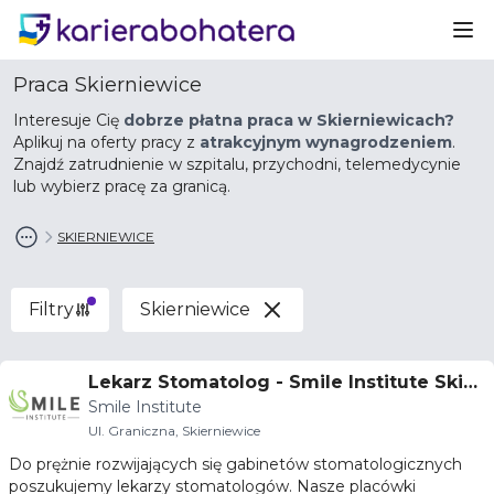
Ot
Praca Skierniewice
Interesuje Cię
dobrze płatna praca w Skierniewicach?
Aplikuj na oferty pracy z
atrakcyjnym wynagrodzeniem
.
Znajdź zatrudnienie w szpitalu, przychodni, telemedycynie
lub wybierz pracę za granicą.
SKIERNIEWICE
Filtry
Skierniewice
Lekarz Stomatolog - Smile Institute Skier
Smile Institute
niewice
Ul. Graniczna, Skierniewice
Do prężnie rozwijających się gabinetów stomatologicznych
poszukujemy lekarzy stomatologów. Nasze placówki