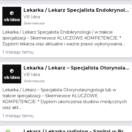
Lekarka / Lekarz Specjalista Endokrynolo
VB Idea
gii / w trakcie specjalizacji – Skierniewice
Skierniewice
Lekarka / Lekarz Specjalista Endokrynologii / w trakcie
specjalizacji – Skierniewice KLUCZOWE KOMPETENCJE: *
Dyplom lekarza oraz aktualne i ważne prawo wykonywania...
1 miesiąc temu
Lekarka / Lekarz – Specjalista Otorynolar
VB Idea
yngologii lub w trakcie specjalizacji – Ski
Skierniewice
erniewice
Lekarka / Lekarz – Specjalista Otorynolaryngologii lub w
trakcie specjalizacji – Skierniewice KLUCZOWE
KOMPETENCJE: * Dyplom ukończenia studiów medycznych
oraz akt...
1 miesiąc temu
Lekarz / Lekarka radiolog - Szpital w Brze