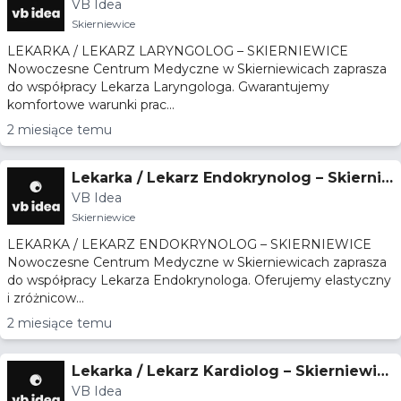
VB Idea
ce
Skierniewice
LEKARKA / LEKARZ LARYNGOLOG – SKIERNIEWICE
Nowoczesne Centrum Medyczne w Skierniewicach zaprasza
do współpracy Lekarza Laryngologa. Gwarantujemy
komfortowe warunki prac...
2 miesiące temu
Lekarka / Lekarz Endokrynolog – Skiernie
VB Idea
wice
Skierniewice
LEKARKA / LEKARZ ENDOKRYNOLOG – SKIERNIEWICE
Nowoczesne Centrum Medyczne w Skierniewicach zaprasza
do współpracy Lekarza Endokrynologa. Oferujemy elastyczny
i zróżnicow...
2 miesiące temu
Lekarka / Lekarz Kardiolog – Skierniewic
VB Idea
e