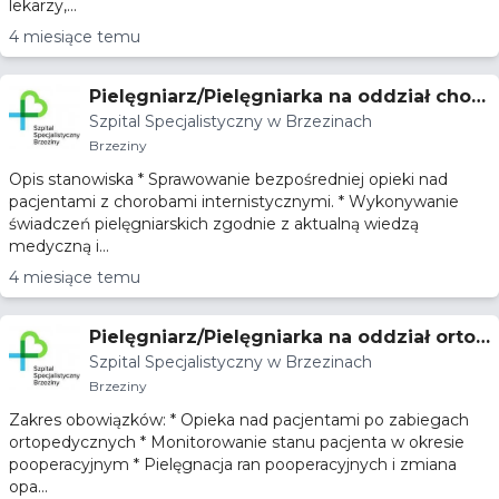
lekarzy,...
4 miesiące temu
Pielęgniarz/Pielęgniarka na oddział chor
Szpital Specjalistyczny w Brzezinach
ób wewnętrznych
Brzeziny
Opis stanowiska * Sprawowanie bezpośredniej opieki nad
pacjentami z chorobami internistycznymi. * Wykonywanie
świadczeń pielęgniarskich zgodnie z aktualną wiedzą
medyczną i...
4 miesiące temu
Pielęgniarz/Pielęgniarka na oddział ortop
Szpital Specjalistyczny w Brzezinach
edyczny
Brzeziny
Zakres obowiązków: * Opieka nad pacjentami po zabiegach
ortopedycznych * Monitorowanie stanu pacjenta w okresie
pooperacyjnym * Pielęgnacja ran pooperacyjnych i zmiana
opa...