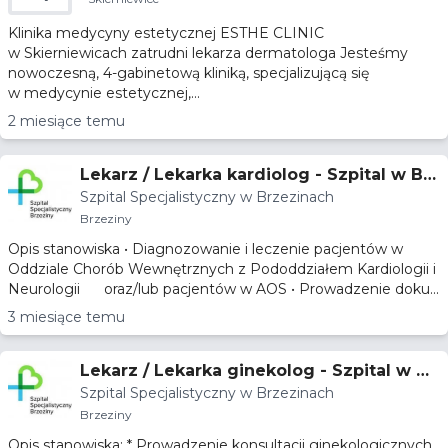
ESTHE
CLINIC
Klinika medycyny estetycznej ESTHE CLINIC
w Skierniewicach zatrudni lekarza dermatologa Jesteśmy
nowoczesną, 4-gabinetową kliniką, specjalizującą się
w medycynie estetycznej,...
2 miesiące temu
Lekarz / Lekarka kardiolog - Szpital w Brz
Szpital Specjalistyczny w Brzezinach
ezinach
Brzeziny
Opis stanowiska • Diagnozowanie i leczenie pacjentów w
Oddziale Chorób Wewnętrznych z Pododdziałem Kardiologii i
Neurologii oraz/lub pacjentów w AOS • Prowadzenie doku...
3 miesiące temu
Lekarz / Lekarka ginekolog - Szpital w Br
Szpital Specjalistyczny w Brzezinach
zezinach
Brzeziny
Opis stanowiska: * Prowadzenie konsultacji ginekologicznych