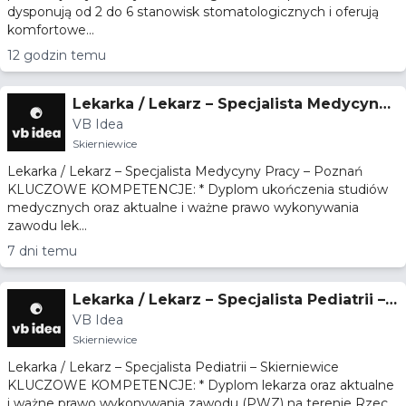
dysponują od 2 do 6 stanowisk stomatologicznych i oferują
komfortowe...
12 godzin temu
Lekarka / Lekarz – Specjalista Medycyny
VB Idea
Pracy – Poznań
Skierniewice
Lekarka / Lekarz – Specjalista Medycyny Pracy – Poznań
KLUCZOWE KOMPETENCJE: * Dyplom ukończenia studiów
medycznych oraz aktualne i ważne prawo wykonywania
zawodu lek...
7 dni temu
Lekarka / Lekarz – Specjalista Pediatrii –
VB Idea
Skierniewice
Skierniewice
Lekarka / Lekarz – Specjalista Pediatrii – Skierniewice
KLUCZOWE KOMPETENCJE: * Dyplom lekarza oraz aktualne
i ważne prawo wykonywania zawodu (PWZ) na terenie Rzec...