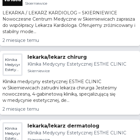
Skierniewice
LEKARKA / LEKARZ KARDIOLOG – SKIERNIEWICE
Nowoczesne Centrum Medyczne w Skierniewicach zaprasza
do współpracy Lekarza Kardiologa. Oferujemy zróżnicowany i
stabilny mode...
2 miesiące temu
lekarka/lekarz chirurg
Klinika
Klinika Medycyny Estetycznej ESTHE CLINIC
Medycyny
Estetycznej
Skierniewice
ESTHE
CLINIC
Klinika medycyny estetycznej ESTHE CLINIC
w Skierniewicach zatrudni lekarza chirurga Jesteśmy
nowoczesną, 4-gabinetową kliniką, specjalizującą się
w medycynie estetycznej, de...
2 miesiące temu
lekarka/lekarz dermatolog
Klinika
Klinika Medycyny Estetycznej ESTHE CLINIC
Medycyny
Estetycznej
Skierniewice