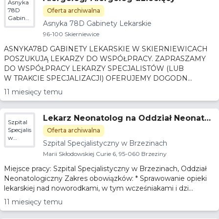
Asnyka
78D
Oferta archiwalna
Gabinety
Asnyka 78D Gabinety Lekarskie
Lekarskie
96-100 Skierniewice
ASNYKA78D GABINETY LEKARSKIE W SKIERNIEWICACH
POSZUKUJĄ LEKARZY DO WSPÓŁPRACY. ZAPRASZAMY
DO WSPÓŁPRACY LEKARZY SPECJALISTÓW (LUB
W TRAKCIE SPECJALIZACJI) OFERUJEMY DOGODN...
11 miesięcy temu
Lekarz Neonatolog na Oddział Neonatol
Szpital
ogiczny
Specjalistyczny
Oferta archiwalna
w
Szpital Specjalistyczny w Brzezinach
Brzezinach
Marii Skłodowskiej Curie 6, 95-060 Brzeziny
Miejsce pracy: Szpital Specjalistyczny w Brzezinach, Oddział
Neonatologiczny Zakres obowiązków: * Sprawowanie opieki
lekarskiej nad noworodkami, w tym wcześniakami i dzi...
11 miesięcy temu