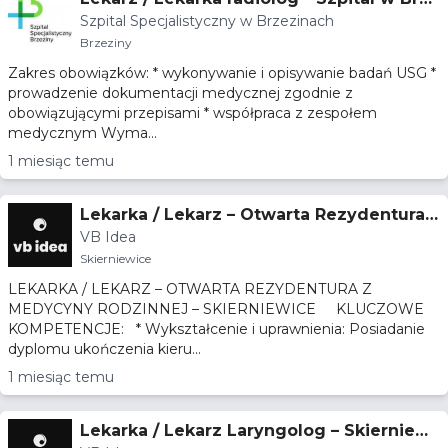
Szpital Specjalistyczny w Brzezinach
zinach
Brzeziny
Zakres obowiązków: * wykonywanie i opisywanie badań USG *
prowadzenie dokumentacji medycznej zgodnie z
obowiązującymi przepisami * współpraca z zespołem
medycznym Wyma...
1 miesiąc temu
Lekarka / Lekarz – Otwarta Rezydentura z
VB Idea
Medycyny Rodzinnej – Skierniewice
Skierniewice
LEKARKA / LEKARZ – OTWARTA REZYDENTURA Z
MEDYCYNY RODZINNEJ – SKIERNIEWICE KLUCZOWE
KOMPETENCJE: * Wykształcenie i uprawnienia: Posiadanie
dyplomu ukończenia kieru...
1 miesiąc temu
Lekarka / Lekarz Laryngolog – Skierniewi