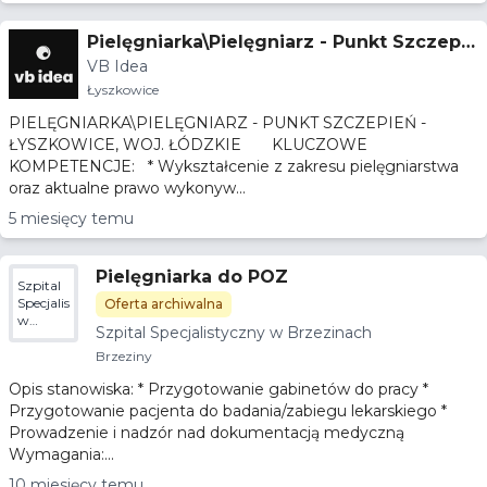
Pielęgniarka\Pielęgniarz - Punkt Szczepie
VB Idea
ń - Łyszkowice, woj. łódzkie
Łyszkowice
PIELĘGNIARKA\PIELĘGNIARZ - PUNKT SZCZEPIEŃ -
ŁYSZKOWICE, WOJ. ŁÓDZKIE KLUCZOWE
KOMPETENCJE: * Wykształcenie z zakresu pielęgniarstwa
oraz aktualne prawo wykonyw...
5 miesięcy temu
Pielęgniarka do POZ
Szpital
Specjalistyczny
Oferta archiwalna
w
Szpital Specjalistyczny w Brzezinach
Brzezinach
Brzeziny
Opis stanowiska: * Przygotowanie gabinetów do pracy *
Przygotowanie pacjenta do badania/zabiegu lekarskiego *
Prowadzenie i nadzór nad dokumentacją medyczną
Wymagania:...
10 miesięcy temu