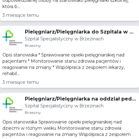
odpowiedzialnej osoby na stanowisko pielęgniarki szkolnej,
która b...
3 miesiące temu
Pielęgniarz/Pielęgniarka do Szpitala w Br
Szpital Specjalistyczny w Brzezinach
zezinach
Brzeziny
Opis stanowiska * Sprawowanie opieki pielęgniarskiej nad
pacjentami * Monitorowanie stanu zdrowia pacjentów i
reagowanie na zmiany * Współpraca z zespołem lekarzy,
rehabil...
3 miesiące temu
Pielęgniarz/Pielęgniarka na oddział pedia
Szpital Specjalistyczny w Brzezinach
tryczny
Brzeziny
Opis stanowiska Sprawowanie opieki pielęgniarskiej nad
dziećmi w różnym wieku Monitorowanie stanu zdrowia
pacjentów i reagowanie na zmiany Współpraca z zespołem