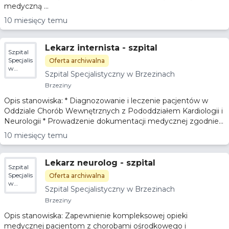
medyczną ...
10 miesięcy temu
Lekarz internista - szpital
Szpital
Specjalistyczny
Oferta archiwalna
w
Szpital Specjalistyczny w Brzezinach
Brzezinach
Brzeziny
Opis stanowiska: * Diagnozowanie i leczenie pacjentów w
Oddziale Chorób Wewnętrznych z Pododdziałem Kardiologii i
Neurologii * Prowadzenie dokumentacji medycznej zgodnie...
10 miesięcy temu
Lekarz neurolog - szpital
Szpital
Specjalistyczny
Oferta archiwalna
w
Szpital Specjalistyczny w Brzezinach
Brzezinach
Brzeziny
Opis stanowiska: Zapewnienie kompleksowej opieki
medycznej pacjentom z chorobami ośrodkowego i