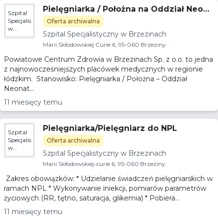
Pielęgniarka / Położna na Oddział Neona
Szpital
tologiczny
Specjalistyczny
Oferta archiwalna
w
Szpital Specjalistyczny w Brzezinach
Brzezinach
Marii Skłodowskiej Curie 6, 95-060 Brzeziny
Powiatowe Centrum Zdrowia w Brzezinach Sp. z o.o. to jedna
z najnowocześniejszych placówek medycznych w regionie
łódzkim. Stanowisko: Pielęgniarka / Położna – Oddział
Neonat...
11 miesięcy temu
Pielęgniarka/Pielęgniarz do NPL
Szpital
Specjalistyczny
Oferta archiwalna
w
Szpital Specjalistyczny w Brzezinach
Brzezinach
Marii Skłodowskiej-curie 6, 95-060 Brzeziny
Zakres obowiązków: * Udzielanie świadczeń pielęgniarskich w
ramach NPL * Wykonywanie iniekcji, pomiarów parametrów
życiowych (RR, tętno, saturacja, glikemia) * Pobiera...
11 miesięcy temu