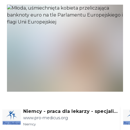
Niemcy - praca dla lekarzy - specjaliz
www.pro-medicus.org
acje
Niemcy