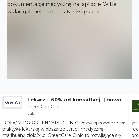
Lekarz – 60% od konsultacji | nowoc
GreenCareClinic
GreenCareClinic
zesna terapia
Lublin
DOŁĄCZ DO GREENCARE CLINIC Rozwijaj nowoczesną
🩺 
praktykę lekarską w obszarze terapii medyczną
rec
marihuaną ziolo24.pl GreenCare Clinic to rozwijająca się
pro