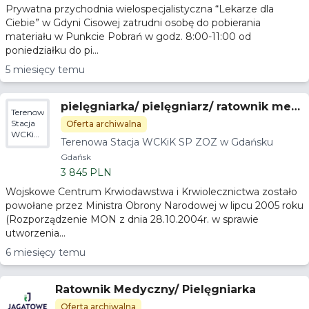
Prywatna przychodnia wielospecjalistyczna “Lekarze dla
Ciebie” w Gdyni Cisowej zatrudni osobę do pobierania
materiału w Punkcie Pobrań w godz. 8:00-11:00 od
poniedziałku do pi...
5 miesięcy temu
pielęgniarka/ pielęgniarz/ ratownik med
Terenowa
yczny
Stacja
Oferta archiwalna
WCKiK
Terenowa Stacja WCKiK SP ZOZ w Gdańsku
SP ZOZ
w
Gdańsk
Gdańsku
3 845 PLN
Wojskowe Centrum Krwiodawstwa i Krwiolecznictwa zostało
powołane przez Ministra Obrony Narodowej w lipcu 2005 roku
(Rozporządzenie MON z dnia 28.10.2004r. w sprawie
utworzenia...
6 miesięcy temu
Ratownik Medyczny/ Pielęgniarka
Oferta archiwalna