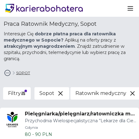
Ot
Praca Ratownik Medyczny, Sopot
Interesuje Cię
dobrze płatna praca dla ratownika
medycznego w Sopocie?
Aplikuj na oferty pracy z
atrakcyjnym wynagrodzeniem
. Znajdź zatrudnienie w
szpitalu, przychodni, telemedycynie lub wybierz pracę za
granicą.
SOPOT
Filtry
Sopot
Ratownik medyczny
Pielęgniarka/pielęgniarz/ratowniczka me
Przychodnia Wielospecjalistyczna “Lekarze dla Cieb
dyczna/ratownik medyczny
ie”
Gdynia
80 - 90 PLN