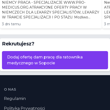
NIEMCY PRACA - SPECJALIZACJE WWW.PRO-
Niemc
MEDICUS.ORG ATRAKCYJNE OFERTY PRACY W
AT
NIEMCZECH DLA LEKARZY SPECJALISTÓW, LEKARZY
LEKA
W TRAKCIE SPECJALIZACJI I PO STAŻU. Możliwo...
3 dni temu
3 m
Rekrutujesz?
Dodaj ofertę dam pracę dla ratownika
medycznego w Sopocie
Stopka
O NAS
Regulamin
Polityka Prywatności