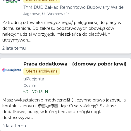
TYM BUD Zakład Remontowo Budowlany Waldem
ar Tymoszewski
Jagatowo, Ul .Wrzosowa 14
Zatrudnię ratownika medycznego/ pielęgniarkę do pracy w
domu seniora. Do zakresu podstawowych obowiązków
należy: * udział w przyjęciu mieszkańca do placówki, *
utrzymywan...
2 lata temu
Praca dodatkowa - (domowy pobór krwi)
Oferta archiwalna
uPacjenta
Gdynia
50 - 70 PLN
Masz wykształcenie medyczne🏥💉, czynne prawo jazdy🚘, a
kontakt z innymi 🧑🏻‍🤝‍🧑🏻 daje Ci satysfakcję? Szukasz
dodatkowej pracy, w której będziesz mógł/mogła
dostosowywa...
4 lata temu