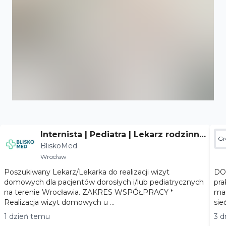
Internista | Pediatra | Lekarz rodzinny
Gr
BliskoMed
- Wrocław
Wrocław
Poszukiwany Lekarz/Lekarka do realizacji wizyt
DOŁĄ
domowych dla pacjentów dorosłych i/lub pediatrycznych
pra
na terenie Wrocławia. ZAKRES WSPÓŁPRACY *
marihuaną
Realizacja wizyt domowych u ...
sie
1 dzień temu
3 d