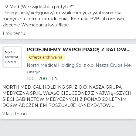
P2 Med (Wezwijdoktora.pl) Tytuł**:
Pielęgniarka/pielęgniarz/ratownik medyczny/ratowniczka
medyczna Forma zatrudnienia : Kontrakt B2B lub umowa
zlecenie Wymagania kwalifikac...
1 rok temu
PODEJMIEMY WSPÓŁPRACĘ Z RATOWNI
North
KAMI MEDYCZNYMI
Medical
Oferta archiwalna
Holding
North Medical Holding Sp. z o.o. Nasza Grupa Med
Sp. z
yczna sp.k.
o.o.
Olsztyn
Nasza
100 - 200 PLN
Grupa
Medyczna
NORTH MEDICAL HOLDING SP. Z O.O. NASZA GRUPA
sp.k.
MEDYCZNA SP.K., WŁAŚCICIEL JEDNEJ Z NAJWIĘKSZYCH
SIECI GABINETÓW MEDYCZNYCH Z PONAD 20 LETNIM
DOŚWIADCZENIEM POSZUKUJE KANDYDATÓW ...
2 lata temu