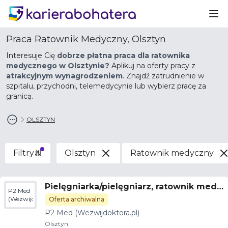
Ot
Praca Ratownik Medyczny, Olsztyn
Interesuje Cię
dobrze płatna praca dla ratownika
medycznego w Olsztynie?
Aplikuj na oferty pracy z
atrakcyjnym wynagrodzeniem
. Znajdź zatrudnienie w
szpitalu, przychodni, telemedycynie lub wybierz pracę za
granicą.
OLSZTYN
Filtry
Olsztyn
Ratownik medyczny
Pielęgniarka/pielęgniarz, ratownik medy
P2 Med
czny
(Wezwijdoktora.pl)
Oferta archiwalna
P2 Med (Wezwijdoktora.pl)
Olsztyn