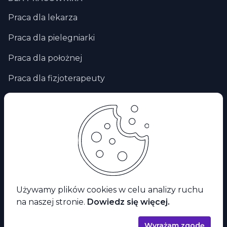
Praca dla lekarza
Praca dla pielegniarki
Praca dla położnej
Praca dla fizjoterapeuty
Praca zdalna
Praca za granicą
Praca dla ratownika medycznego
Facebook
Używamy plików cookies w celu analizy ruchu
na naszej stronie.
Dowiedz się więcej.
© 2026 Karierabohatera.pl
Wyrażam zgodę