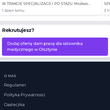
W TRAKCIE SPECJALIZACJI I PO STAŻU. Możliwo...
1 dzień temu
3 m
Rekrutujesz?
Dodaj ofertę dam pracę dla ratownika
medycznego w Olsztynie
Stopka
O NAS
Regulamin
Polityka Prywatności
Ciasteczka