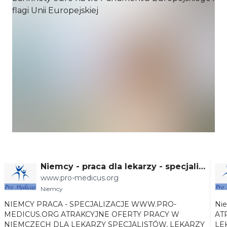
Niemcy - praca dla lekarzy - specjaliz
www.pro-medicus.org
acje
Niemcy
NIEMCY PRACA - SPECJALIZACJE WWW.PRO-
Niemc
MEDICUS.ORG ATRAKCYJNE OFERTY PRACY W
AT
NIEMCZECH DLA LEKARZY SPECJALISTÓW, LEKARZY
LEKA