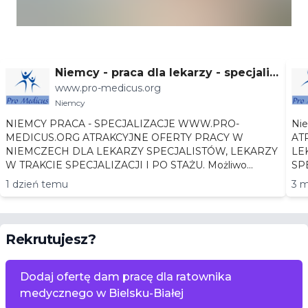
Niemcy - praca dla lekarzy - specjaliz
www.pro-medicus.org
acje
Niemcy
NIEMCY PRACA - SPECJALIZACJE WWW.PRO-
Niemc
MEDICUS.ORG ATRAKCYJNE OFERTY PRACY W
AT
NIEMCZECH DLA LEKARZY SPECJALISTÓW, LEKARZY
LEKA
W TRAKCIE SPECJALIZACJI I PO STAŻU. Możliwo...
1 dzień temu
3 m
Rekrutujesz?
Dodaj ofertę dam pracę dla ratownika
medycznego w Bielsku-Białej