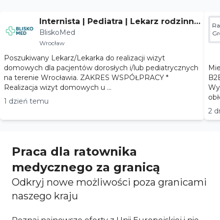
Internista | Pediatra | Lekarz rodzinny
Ra
BliskoMed
- Wrocław
Gr
Wrocław
Poszukiwany Lekarz/Lekarka do realizacji wizyt
domowych dla pacjentów dorosłych i/lub pediatrycznych
Miejsc
na terenie Wrocławia. ZAKRES WSPÓŁPRACY *
B2B Wymiar współpracy: praca stał
Realizacja wizyt domowych u ...
Wyn
1 dzień temu
2 d
Praca dla ratownika
medycznego za granicą
Odkryj nowe możliwości poza granicami
naszego kraju