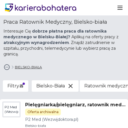
Ot
Praca Ratownik Medyczny, Bielsko-biała
Interesuje Cię
dobrze płatna praca dla ratownika
medycznego w Bielsku-Białej?
Aplikuj na oferty pracy z
atrakcyjnym wynagrodzeniem
. Znajdź zatrudnienie w
szpitalu, przychodni, telemedycynie lub wybierz pracę za
granicą.
BIELSKO-BIAŁA
Filtry
Bielsko-Biała
Ratownik medycz
Pielęgniarka/pielęgniarz, ratownik medy
P2 Med
czny
(Wezwijdoktora.pl)
Oferta archiwalna
P2 Med (Wezwijdoktora.pl)
Bielsko-biała