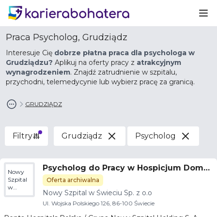
Ot
Praca Psycholog, Grudziądz
Interesuje Cię
dobrze płatna praca dla psychologa w
Grudziądzu?
Aplikuj na oferty pracy z
atrakcyjnym
wynagrodzeniem
. Znajdź zatrudnienie w szpitalu,
przychodni, telemedycynie lub wybierz pracę za granicą.
GRUDZIĄDZ
Filtry
Grudziądz
Psycholog
Psycholog do Pracy w Hospicjum Domo
Nowy
wym
Szpital
Oferta archiwalna
w
Nowy Szpital w Świeciu Sp. z o.o
Świeciu
Sp. z o.o
Ul. Wojska Polskiego 126, 86-100 Świecie