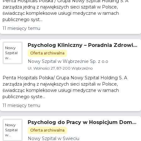
Penta Hospitals Polska / Grupa Nowy Szpital Holding S. A
zarządza jedną z największych sieci szpitali w Polsce,
świadcząc kompleksowe usługi medyczne w ramach
publicznego syst...
11 miesięcy temu
Psycholog Kliniczny – Poradnia Zdrowia
Nowy
Psychicznego
Szpital
Oferta archiwalna
w
Nowy Szpital w Wąbrzeźnie Sp. z o.o
Wąbrzeźnie
Sp. z o.o
Ul. Wolności 27, 87-200 Wąbrzeźno
Penta Hospitals Polska/ Grupa Nowy Szpital Holding S. A
zarządza jedną z największych sieci szpitali w Polsce,
świadcząc kompleksowe usługi medyczne w ramach
publicznego syste...
11 miesięcy temu
Psycholog do Pracy w Hospicjum Domo
Nowy
wym​​
Szpital
Oferta archiwalna
w
Nowy Szpital w Świeciu
Świeciu