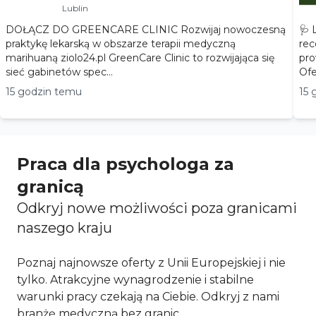
Lublin
DOŁĄCZ DO GREENCARE CLINIC Rozwijaj nowoczesną
🩺 
praktykę lekarską w obszarze terapii medyczną
rec
marihuaną ziolo24.pl GreenCare Clinic to rozwijająca się
pro
sieć gabinetów spec...
15 godzin temu
15 
Praca dla psychologa za
granicą
Odkryj nowe możliwości poza granicami
naszego kraju
Poznaj najnowsze oferty z Unii Europejskiej i nie
tylko. Atrakcyjne wynagrodzenie i stabilne
warunki pracy czekają na Ciebie. Odkryj z nami
branżę medyczną bez granic.