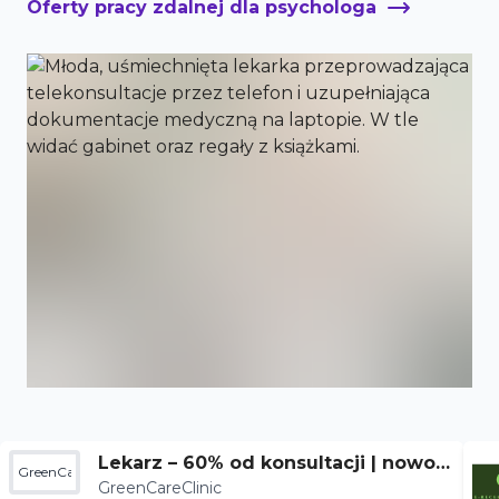
Oferty pracy zdalnej dla psychologa
Lekarz – 60% od konsultacji | nowoc
GreenCareClinic
GreenCareClinic
zesna terapia