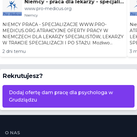
Niemcy - praca dla lekarzy - specjaliz
www.pro-medicus.org
acje
Niemcy
NIEMCY PRACA - SPECJALIZACJE WWW.PRO-
Niemc
MEDICUS.ORG ATRAKCYJNE OFERTY PRACY W
AT
NIEMCZECH DLA LEKARZY SPECJALISTÓW, LEKARZY
LEKA
W TRAKCIE SPECJALIZACJI I PO STAŻU. Możliwo...
2 dni temu
3 m
Rekrutujesz?
Dodaj ofertę dam pracę dla psychologa w
Grudziądzu
Stopka
O NAS