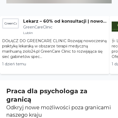
Lekarz – 60% od konsultacji | nowoc
GreenCareClinic
GreenCareClinic
zesna terapia
Lublin
DOŁĄCZ DO GREENCARE CLINIC Rozwijaj nowoczesną
🩺 
praktykę lekarską w obszarze terapii medyczną
rec
marihuaną ziolo24.pl GreenCare Clinic to rozwijająca się
pro
sieć gabinetów spec...
1 dzień temu
1 d
Praca dla psychologa za
granicą
Odkryj nowe możliwości poza granicami
naszego kraju