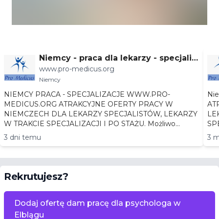
Niemcy - praca dla lekarzy - specjaliz
www.pro-medicus.org
acje
Niemcy
NIEMCY PRACA - SPECJALIZACJE WWW.PRO-
Niemc
MEDICUS.ORG ATRAKCYJNE OFERTY PRACY W
AT
NIEMCZECH DLA LEKARZY SPECJALISTÓW, LEKARZY
LEKA
W TRAKCIE SPECJALIZACJI I PO STAŻU. Możliwo...
3 dni temu
3 m
Rekrutujesz?
Dodaj ofertę dam pracę dla psychologa w
Elblągu