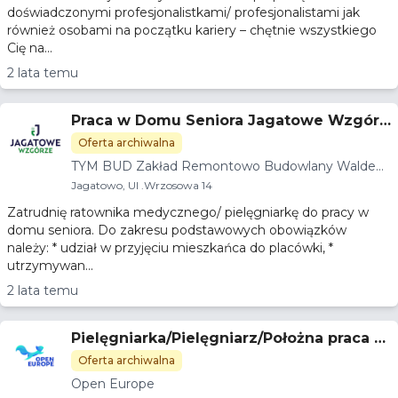
doświadczonymi profesjonalistkami/ profesjonalistami jak
również osobami na początku kariery – chętnie wszystkiego
Cię na...
2 lata temu
Praca w Domu Seniora Jagatowe Wzgórz
e
Oferta archiwalna
TYM BUD Zakład Remontowo Budowlany Waldem
ar Tymoszewski
Jagatowo, Ul .Wrzosowa 14
Zatrudnię ratownika medycznego/ pielęgniarkę do pracy w
domu seniora. Do zakresu podstawowych obowiązków
należy: * udział w przyjęciu mieszkańca do placówki, *
utrzymywan...
2 lata temu
Pielęgniarka/Pielęgniarz/Położna praca w
Norwegii 23.000 PLN/m
Oferta archiwalna
Open Europe