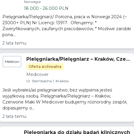
Norwegia
18 000 - 26 000 PLN
Pielęgniarka/Pielęgniarz/ Położna, praca w Norwegii 2024 (~
23000+ PLN) Nr Licencji: 13917 . Oferujemy: *
Zweryfikowanych, zaufanych pracodawców, * Możliwe zarobki
pona...
2 lata temu
Pielęgniarka/Pielęgniarz – Kraków, Czer
Medicover
wone Maki
Oferta archiwalna
Medicover
Ul. Sternbacha 1, Kraków​
Jeśli wybrałeś/aś pielęgniarstwo, bez wątpienia jesteś
wyjątkową osobą. Pielęgniarka/Pielęgniarz – Kraków,
Czerwone Maki W Medicover budujemy różnorodny zespół,
dopasujemy o...
2 lata temu
Pielęgniarka do działu badań klinicznych