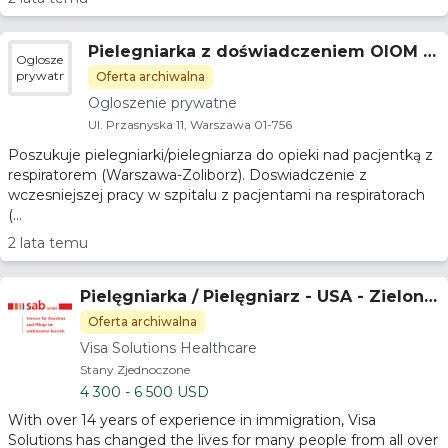
Pielegniarka z doświadczeniem OIOM -
Ogloszenie
pacjentka z respiratorem w domu
prywatne
Oferta archiwalna
Ogloszenie prywatne
Ul. Przasnyska 11, Warszawa 01-756
Poszukuje pielegniarki/pielegniarza do opieki nad pacjentką z
respiratorem (Warszawa-Zoliborz). Doswiadczenie z
wczesniejszej pracy w szpitalu z pacjentami na respiratorach
(...
2 lata temu
Pielęgniarka / Pielęgniarz - USA - Zielona
Karta
Oferta archiwalna
Visa Solutions Healthcare
Stany Zjednoczone
4 300 - 6 500 USD
With over 14 years of experience in immigration, Visa
Solutions has changed the lives for many people from all over