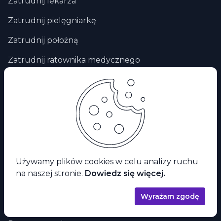
Zatrudnij lekarza
Zatrudnij pielęgniarkę
Zatrudnij położną
Zatrudnij ratownika medycznego
Zatrudnij fizjoterapeute
DLA PRACOWNIKA
Praca dla lekarza
Praca dla pielegniarki
Używamy plików cookies w celu analizy ruchu
Praca dla położnej
na naszej stronie.
Dowiedz się więcej.
Praca dla fizjoterapeuty
Wyrażam zgodę
Praca zdalna