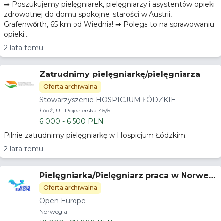
➡ Poszukujemy pielęgniarek, pielęgniarzy i asystentów opieki
zdrowotnej do domu spokojnej starości w Austrii,
Grafenwőrth, 65 km od Wiednia! ➡ Polega to na sprawowaniu
opieki...
2 lata temu
Zatrudnimy pielęgniarkę/pielęgniarza
Oferta archiwalna
Stowarzyszenie HOSPICJUM ŁÓDZKIE
Łódź, Ul. Pojezierska 45/51
6 000 - 6 500 PLN
Pilnie zatrudnimy pielęgniarkę w Hospicjum Łódzkim.
2 lata temu
Pielęgniarka/Pielęgniarz praca w Norwegi
i 23.000 PLN/m Oferta Premium
Oferta archiwalna
Open Europe
Norwegia