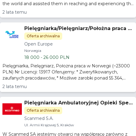
the world and assisted them in reaching and experiencing th...
2 lata temu
Pielęgniarka/Pielęgniarz/Położna praca w
Norwegii
Oferta archiwalna
Open Europe
Norwegia
18 000 - 26 000 PLN
Pielęgniarka, Pielęgniarz, Położna praca w Norwegii (~23000
PLN) Nr Licencji: 13917 Oferujemy: * Zweryfikowanych,
zaufanych pracodawców, * Możliwe zarobki ponad 55 364,...
2 lata temu
Pielęgniarka Ambulatoryjnej Opieki Specj
alistycznej
Oferta archiwalna
Scanmed S.A.
Ul. Armii Krajowej 5, Kraków
W Scanmed SA jesteśmy otwarci na współpracę zarówno z