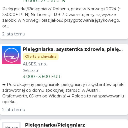
19 000 - 27 000 PLN
Pielęgniarka/Pielęgniarz/ Położna, praca w Norwegii 2024 (~
23000+ PLN) Nr Licencji: 13917 Gwarantujemy najwyższe
zarobki w Norwegii oraz jakość przygotowania językowego,
or...
2 lata temu
Pielęgniarka, asystentka zdrowia, pielęgn
iarka praktykująca Salzburg, Austria
Oferta archiwalna
ALSES, s.r.o.
Salzburg
3 000 - 3 600 EUR
➡ Poszukujemy pielęgniarek, pielęgniarzy i asystentów opieki
zdrowotnej do domu spokojnej starości w Austrii,
Grafenwőrth, 65 km od Wiednia! ➡ Polega to na sprawowaniu
opieki...
2 lata temu
Pielęgniarka/Pielęgniarz
Medicover