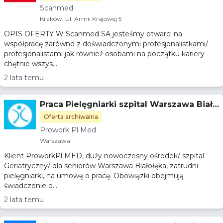
Scanmed
Kraków, Ul. Armii Krajowej 5
OPIS OFERTY W Scanmed SA jesteśmy otwarci na
współpracę zarówno z doświadczonymi profesjonalistkami/
profesjonalistami jak również osobami na początku kariery –
chętnie wszys...
2 lata temu
Praca Pielęgniarki szpital Warszawa Biało
łęka
Oferta archiwalna
Prowork Pl Med
Warszawa
Klient ProworkPl MED, duży nowoczesny ośrodek/ szpital
Geriatryczny/ dla seniorów Warszawa Białołęka, zatrudni
pielęgniarki, na umowę o pracę. Obowiązki obejmują
świadczenie o...
2 lata temu