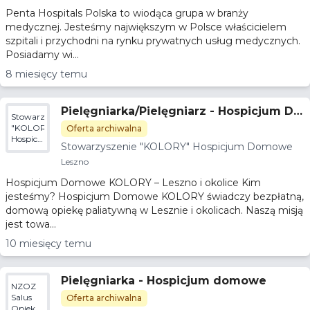
Penta Hospitals Polska to wiodąca grupa w branży
medycznej. Jesteśmy największym w Polsce właścicielem
szpitali i przychodni na rynku prywatnych usług medycznych.
Posiadamy wi...
8 miesięcy temu
Pielęgniarka/Pielęgniarz - Hospicjum Do
Stowarzyszenie
mowe "KOLORY"
"KOLORY"
Oferta archiwalna
Hospicjum
Stowarzyszenie "KOLORY" Hospicjum Domowe
Domowe
Leszno
Hospicjum Domowe KOLORY – Leszno i okolice Kim
jesteśmy? Hospicjum Domowe KOLORY świadczy bezpłatną,
domową opiekę paliatywną w Lesznie i okolicach. Naszą misją
jest towa...
10 miesięcy temu
Pielęgniarka - Hospicjum domowe
NZOZ
Salus
Oferta archiwalna
Opieka