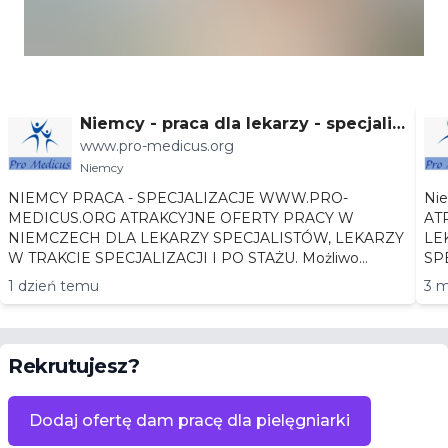
Niemcy - praca dla lekarzy - specjaliz
www.pro-medicus.org
acje
Niemcy
NIEMCY PRACA - SPECJALIZACJE WWW.PRO-
Niemc
MEDICUS.ORG ATRAKCYJNE OFERTY PRACY W
AT
NIEMCZECH DLA LEKARZY SPECJALISTÓW, LEKARZY
LEKA
W TRAKCIE SPECJALIZACJI I PO STAŻU. Możliwo...
1 dzień temu
3 m
Rekrutujesz?
Dodaj ofertę dam pracę dla pielęgniarki