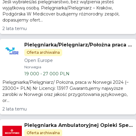
Jeśli wybrałeś/aś pielęgniarstwo, bez wątpienia jesteś
wyjątkową osobą. Pielęgniarka/Pielęgniarz – Kraków,
Podgórska W Medicover budujemy różnorodny zespół,
dopasujemy ofert...
2 lata temu
Pielęgniarka/Pielęgniarz/Położna praca w
Norwegii 23.000 PLN/m
Oferta archiwalna
Open Europe
Norwegia
19 000 - 27 000 PLN
Pielęgniarka/Pielęgniarz/ Położna, praca w Norwegii 2024 (~
23000+ PLN) Nr Licencji: 13917 Gwarantujemy najwyższe
zarobki w Norwegii oraz jakość przygotowania językowego,
or...
2 lata temu
Pielęgniarka Ambulatoryjnej Opieki Specj
alistycznej
Oferta archiwalna