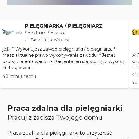
PIELĘGNIARKA / PIELĘGNIARZ
Spektrum Sp. z o.o.
Ul. Zaolziańska, Wrocław
jeśli: * Wykonujesz zawód pielęgniarki / pielęgniarza *
Masz aktualne prawo wykonywania zawodu; * Jesteś
🔎 
osobą zorientowaną na Pacjenta, empatyczną, z wysoką
szczepie
kulturą osobi...
Ter
z k
40 minut temu
40
Praca zdalna dla pielęgniarki
Pracuj z zacisza Twojego domu
Praca zdalna dla pielęgniarki to przyszłość