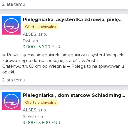
2 lata temu
Pielęgniarka, asystentka zdrowia, pielęgn
iarka praktykująca Pőchlarn, Austria
Oferta archiwalna
ALSES, s.r.o.
Pochlarn
3 000 - 3 700 EUR
➡ Poszukujemy pielęgniarek, pielęgniarzy i asystentów opieki
zdrowotnej do domu spokojnej starości w Austrii,
Grafenwőrth, 65 km od Wiednia! ➡ Polega to na sprawowaniu
opieki...
2 lata temu
Pielegniarka , dom starcow Schladming ,
Austria
Oferta archiwalna
ALSES, s.r.o.
Schladming
3 000 - 3 600 EUR