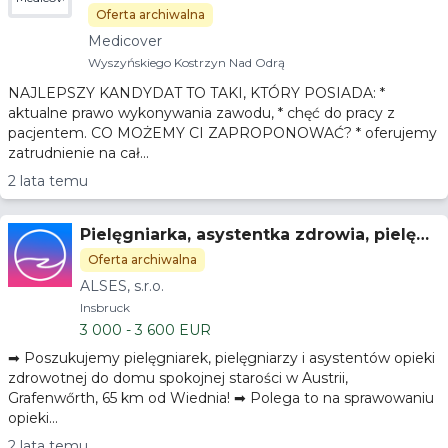
Oferta archiwalna
Medicover
Wyszyńskiego Kostrzyn Nad Odrą
NAJLEPSZY KANDYDAT TO TAKI, KTÓRY POSIADA: *
aktualne prawo wykonywania zawodu, * chęć do pracy z
pacjentem. CO MOŻEMY CI ZAPROPONOWAĆ? * oferujemy
zatrudnienie na cał...
2 lata temu
Pielęgniarka, asystentka zdrowia, pielęgn
iarka praktykująca, dom starcow Insbruc
Oferta archiwalna
k, Austria
ALSES, s.r.o.
Insbruck
3 000 - 3 600 EUR
➡ Poszukujemy pielęgniarek, pielęgniarzy i asystentów opieki
zdrowotnej do domu spokojnej starości w Austrii,
Grafenwőrth, 65 km od Wiednia! ➡ Polega to na sprawowaniu
opieki...
2 lata temu