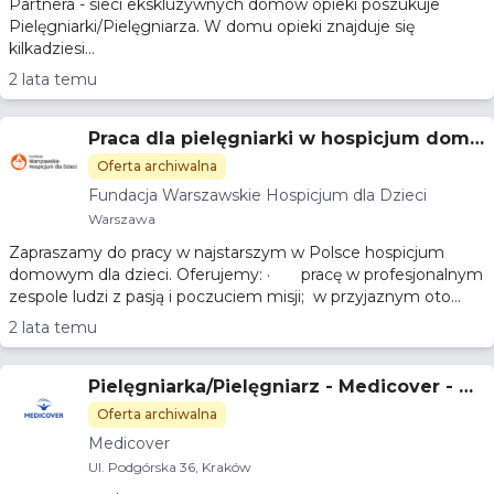
Partnera - sieci ekskluzywnych domów opieki poszukuje
Pielęgniarki/Pielęgniarza. W domu opieki znajduje się
kilkadziesi...
2 lata temu
Praca dla pielęgniarki w hospicjum domo
wym dla dzieci
Oferta archiwalna
Fundacja Warszawskie Hospicjum dla Dzieci
Warszawa
Zapraszamy do pracy w najstarszym w Polsce hospicjum
domowym dla dzieci. Oferujemy: · pracę w profesjonalnym
zespole ludzi z pasją i poczuciem misji; w przyjaznym oto...
2 lata temu
Pielęgniarka/Pielęgniarz - Medicover - Kr
aków, Podgórska
Oferta archiwalna
Medicover
Ul. Podgórska 36, Kraków