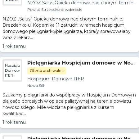
NZOZ Salus Opieka domowa nad chorym termina
domowa
lnie
nad
Powiat Strzelecko-drezdenecki
chorym
NZOZ „Salus” Opieka domowa nad chorym terminalnie,
terminalnie
Drezdenko ul Kopernika 11 zatrudni w ramach hospicjum
domowego pielęgniarkę/pielęgniarza, która/y sprawowałaby
wraz z lekarz...
1 rok temu
Pielęgniarka Hospicjum domowe w Now
Hospicjum
ej Soli - opieka paliatywna
Domowe
Oferta archiwalna
ITER
Hospicjum Domowe ITER
Nowa Sól
Szukamy pielęgniarki do współpracy w Hospicjum Domowym
dla osób dorosłych w opiece paliatywnej na terenie powiatu
nowosolskiego. Mile widziana pielęgniarka z kursem
kwalifikac...
1 rok temu
Pielęgniarka Hospicjum domowe w Now