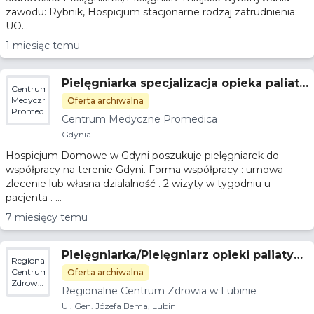
zawodu: Rybnik, Hospicjum stacjonarne rodzaj zatrudnienia:
UO...
1 miesiąc temu
Pielęgniarka specjalizacja opieka paliaty
Centrum
wna
Medyczne
Oferta archiwalna
Promedica
Centrum Medyczne Promedica
Gdynia
Hospicjum Domowe w Gdyni poszukuje pielęgniarek do
współpracy na terenie Gdyni. Forma współpracy : umowa
zlecenie lub własna dzialalność . 2 wizyty w tygodniu u
pacjenta . ...
7 miesięcy temu
Pielęgniarka/Pielęgniarz opieki paliatyw
Regionalne
nej (Hospicjum)
Centrum
Oferta archiwalna
Zdrowia
Regionalne Centrum Zdrowia w Lubinie
w
Lubinie
Ul. Gen. Józefa Bema, Lubin