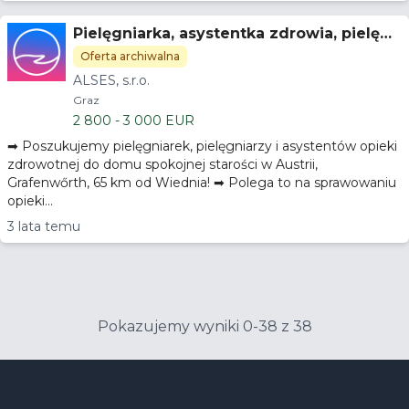
Pielęgniarka, asystentka zdrowia, pielęgn
iarka praktykująca Austria
Oferta archiwalna
ALSES, s.r.o.
Graz
2 800 - 3 000 EUR
➡ Poszukujemy pielęgniarek, pielęgniarzy i asystentów opieki
zdrowotnej do domu spokojnej starości w Austrii,
Grafenwőrth, 65 km od Wiednia! ➡ Polega to na sprawowaniu
opieki...
3 lata temu
Pokazujemy wyniki 0-38 z 38