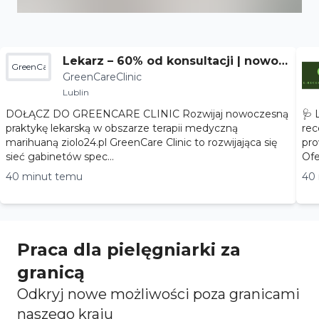
Lekarz – 60% od konsultacji | nowoc
GreenCareClinic
GreenCareClinic
zesna terapia
Lublin
DOŁĄCZ DO GREENCARE CLINIC Rozwijaj nowoczesną
🩺 
praktykę lekarską w obszarze terapii medyczną
rec
marihuaną ziolo24.pl GreenCare Clinic to rozwijająca się
pro
sieć gabinetów spec...
40 minut temu
40
Praca dla pielęgniarki za
granicą
Odkryj nowe możliwości poza granicami
naszego kraju