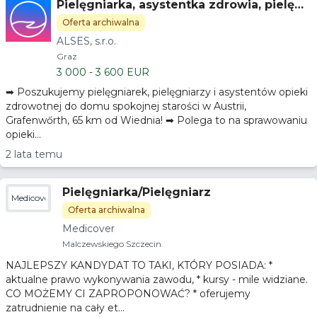
Pielęgniarka, asystentka zdrowia, pielęgn
iarka praktykująca Graz, Austria
Oferta archiwalna
ALSES, s.r.o.
Graz
3 000 - 3 600 EUR
➡ Poszukujemy pielęgniarek, pielęgniarzy i asystentów opieki
zdrowotnej do domu spokojnej starości w Austrii,
Grafenwőrth, 65 km od Wiednia! ➡ Polega to na sprawowaniu
opieki...
2 lata temu
Pielęgniarka/Pielęgniarz
Medicover
Oferta archiwalna
Medicover
Malczewskiego Szczecin
NAJLEPSZY KANDYDAT TO TAKI, KTÓRY POSIADA: *
aktualne prawo wykonywania zawodu, * kursy - mile widziane.
CO MOŻEMY CI ZAPROPONOWAĆ? * oferujemy
zatrudnienie na cały et...