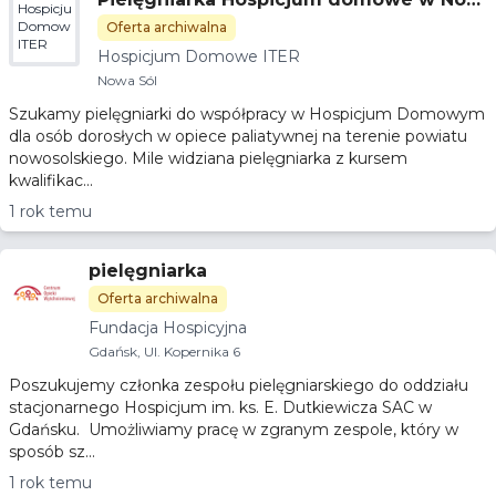
Hospicjum
ej Soli - opieka paliatywna
Domowe
Oferta archiwalna
ITER
Hospicjum Domowe ITER
Nowa Sól
Szukamy pielęgniarki do współpracy w Hospicjum Domowym
dla osób dorosłych w opiece paliatywnej na terenie powiatu
nowosolskiego. Mile widziana pielęgniarka z kursem
kwalifikac...
1 rok temu
pielęgniarka
Oferta archiwalna
Fundacja Hospicyjna
Gdańsk, Ul. Kopernika 6
Poszukujemy członka zespołu pielęgniarskiego do oddziału
stacjonarnego Hospicjum im. ks. E. Dutkiewicza SAC w
Gdańsku. Umożliwiamy pracę w zgranym zespole, który w
sposób sz...
1 rok temu