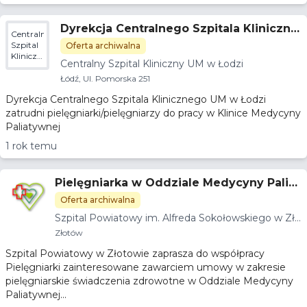
Dyrekcja Centralnego Szpitala Kliniczne
Centralny
go UM w Łozi zatrudni pielegniarki/piele
Szpital
Oferta archiwalna
Kliniczny
gniarzy
Centralny Szpital Kliniczny UM w Łodzi
UM w
Łodzi
Łódź, Ul. Pomorska 251
Dyrekcja Centralnego Szpitala Klinicznego UM w Łodzi
zatrudni pielęgniarki/pielęgniarzy do pracy w Klinice Medycyny
Paliatywnej
1 rok temu
Pielęgniarka w Oddziale Medycyny Paliat
ywnej (OMP) i Zakładzie Opiekuńczo Lec
Oferta archiwalna
zniczym (ZOL)
Szpital Powiatowy im. Alfreda Sokołowskiego w Zło
towie
Złotów
Szpital Powiatowy w Złotowie zaprasza do współpracy
Pielęgniarki zainteresowane zawarciem umowy w zakresie
pielęgniarskie świadczenia zdrowotne w Oddziale Medycyny
Paliatywnej...