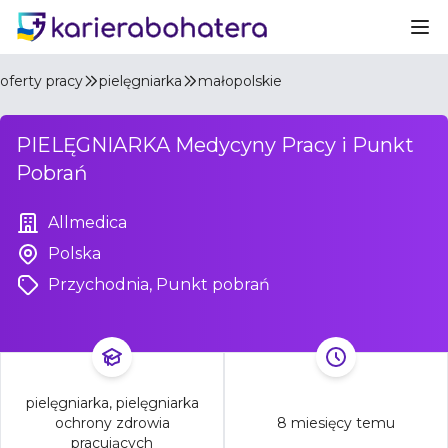
Ot
oferty pracy
pielęgniarka
małopolskie
PIELĘGNIARKA Medycyny Pracy i Punkt
Pobrań
Allmedica
Polska
Przychodnia, Punkt pobrań
pielęgniarka, pielęgniarka
ochrony zdrowia
8 miesięcy temu
pracujących