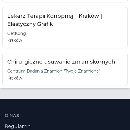
Lekarz Terapii Konopnej – Kraków |
Elastyczny Grafik
GetKong
Kraków
Chirurgiczne usuwanie zmian skórnych
Centrum Badania Znamion "Twoje Znamiona"
Kraków
Stopka
O NAS
Regulamin