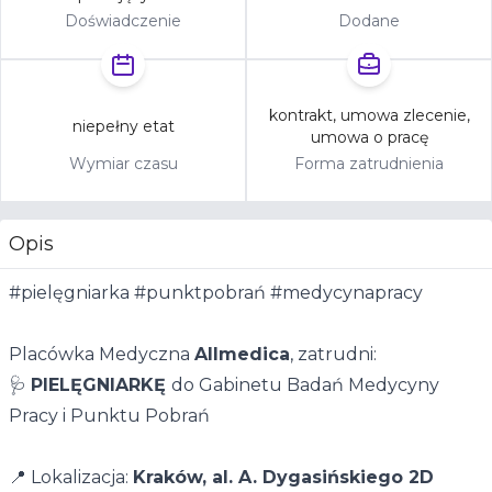
Doświadczenie
Dodane
kontrakt, umowa zlecenie,
niepełny etat
umowa o pracę
Wymiar czasu
Forma zatrudnienia
Opis
#pielęgniarka #punktpobrań #medycynapracy
Placówka Medyczna
Allmedica
, zatrudni:
🩺
PIELĘGNIARKĘ
do Gabinetu Badań Medycyny
Pracy i Punktu Pobrań
📍 Lokalizacja:
Kraków, al. A. Dygasińskiego 2D