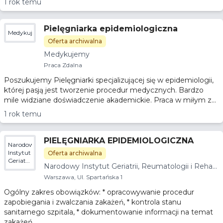
1 rok temu
Pielęgniarka epidemiologiczna
Medykujemy
Oferta archiwalna
Medykujemy
Praca Zdalna
Poszukujemy Pielęgniarki specjalizującej się w epidemiologii,
której pasją jest tworzenie procedur medycznych. Bardzo
mile widziane doświadczenie akademickie. Praca w miłym z...
1 rok temu
PIELĘGNIARKA EPIDEMIOLOGICZNA
Narodowy
Instytut
Oferta archiwalna
Geriatrii,
Narodowy Instytut Geriatrii, Reumatologii i Rehabi
Reumatologii
litacji
i
Warszawa, Ul. Spartańska 1
Rehabilitacji
Ogólny zakres obowiązków: * opracowywanie procedur
zapobiegania i zwalczania zakażeń, * kontrola stanu
sanitarnego szpitala, * dokumentowanie informacji na temat
zakażeń...