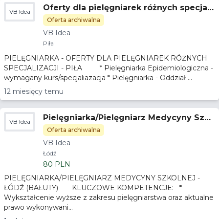
Oferty dla pielęgniarek różnych specjali
VB Idea
zacji - Piła
Oferta archiwalna
VB Idea
Piła
PIELĘGNIARKA - OFERTY DLA PIELĘGNIAREK RÓŻNYCH
SPECJALIZACJI - PIŁA * Pielęgniarka Epidemiologiczna -
wymagany kurs/specjaliazacja * Pielęgniarka - Oddział ...
12 miesięcy temu
Pielęgniarka/Pielęgniarz Medycyny Szko
VB Idea
lnej - Łódź (Bałuty)
Oferta archiwalna
VB Idea
Łódź
80 PLN
PIELĘGNIARKA/PIELĘGNIARZ MEDYCYNY SZKOLNEJ -
ŁÓDŹ (BAŁUTY) KLUCZOWE KOMPETENCJE: *
Wykształcenie wyższe z zakresu pielęgniarstwa oraz aktualne
prawo wykonywani...