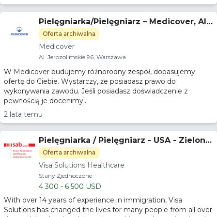
Pielęgniarka/Pielęgniarz – Medicover, Ale
je Jerozolimskie
Oferta archiwalna
Medicover
Al. Jerozolimskie 96, Warszawa
W Medicover budujemy różnorodny zespół, dopasujemy
ofertę do Ciebie. Wystarczy, że posiadasz prawo do
wykonywania zawodu. Jeśli posiadasz doświadczenie z
pewnością je docenimy...
2 lata temu
Pielęgniarka / Pielęgniarz - USA - Zielona
Karta
Oferta archiwalna
Visa Solutions Healthcare
Stany Zjednoczone
4 300 - 6 500 USD
With over 14 years of experience in immigration, Visa
Solutions has changed the lives for many people from all over