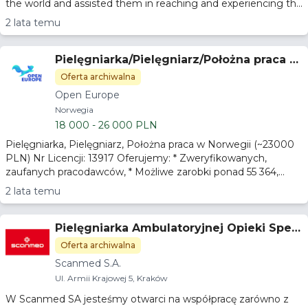
the world and assisted them in reaching and experiencing th...
2 lata temu
Pielęgniarka/Pielęgniarz/Położna praca w
Norwegii
Oferta archiwalna
Open Europe
Norwegia
18 000 - 26 000 PLN
Pielęgniarka, Pielęgniarz, Położna praca w Norwegii (~23000
PLN) Nr Licencji: 13917 Oferujemy: * Zweryfikowanych,
zaufanych pracodawców, * Możliwe zarobki ponad 55 364,...
2 lata temu
Pielęgniarka Ambulatoryjnej Opieki Specj
alistycznej
Oferta archiwalna
Scanmed S.A.
Ul. Armii Krajowej 5, Kraków
W Scanmed SA jesteśmy otwarci na współpracę zarówno z