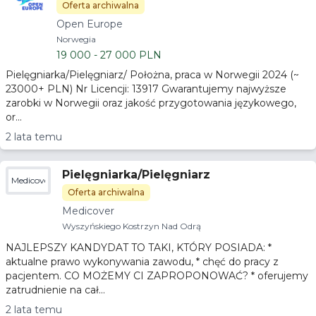
i 23.000 PLN/m Oferta Premium
Oferta archiwalna
Open Europe
Norwegia
19 000 - 27 000 PLN
Pielęgniarka/Pielęgniarz/ Położna, praca w Norwegii 2024 (~
23000+ PLN) Nr Licencji: 13917 Gwarantujemy najwyższe
zarobki w Norwegii oraz jakość przygotowania językowego,
or...
2 lata temu
Pielęgniarka/Pielęgniarz
Medicover
Oferta archiwalna
Medicover
Wyszyńskiego Kostrzyn Nad Odrą
NAJLEPSZY KANDYDAT TO TAKI, KTÓRY POSIADA: *
aktualne prawo wykonywania zawodu, * chęć do pracy z
pacjentem. CO MOŻEMY CI ZAPROPONOWAĆ? * oferujemy
zatrudnienie na cał...
2 lata temu