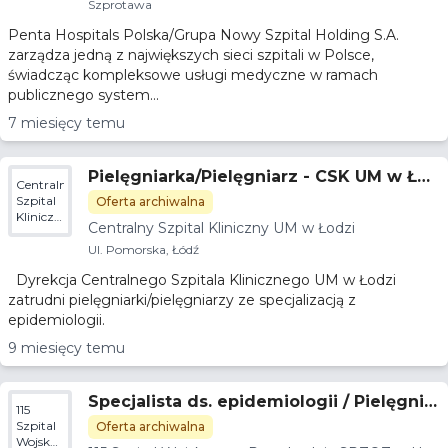
Szprotawa
Penta Hospitals Polska/Grupa Nowy Szpital Holding S.A.
zarządza jedną z największych sieci szpitali w Polsce,
świadcząc kompleksowe usługi medyczne w ramach
publicznego system...
7 miesięcy temu
Pielęgniarka/Pielęgniarz - CSK UM w Łod
Centralny
zi
Szpital
Oferta archiwalna
Kliniczny
Centralny Szpital Kliniczny UM w Łodzi
UM w
Łodzi
Ul. Pomorska, Łódź
Dyrekcja Centralnego Szpitala Klinicznego UM w Łodzi
zatrudni pielęgniarki/pielęgniarzy ze specjalizacją z
epidemiologii.
9 miesięcy temu
Specjalista ds. epidemiologii / Pielęgnia
115
rka epidemiologiczna
Szpital
Oferta archiwalna
Wojskowy