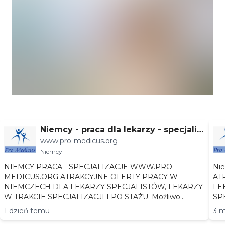
Niemcy - praca dla lekarzy - specjaliz
www.pro-medicus.org
acje
Niemcy
NIEMCY PRACA - SPECJALIZACJE WWW.PRO-
Niemc
MEDICUS.ORG ATRAKCYJNE OFERTY PRACY W
AT
NIEMCZECH DLA LEKARZY SPECJALISTÓW, LEKARZY
LEKA
W TRAKCIE SPECJALIZACJI I PO STAŻU. Możliwo...
1 dzień temu
3 m