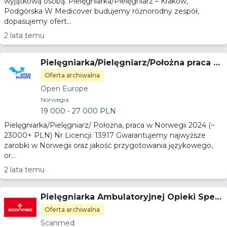
wyjątkową osobą. Pielęgniarka/Pielęgniarz – Kraków,
Podgórska W Medicover budujemy różnorodny zespół,
dopasujemy ofert...
2 lata temu
Pielęgniarka/Pielęgniarz/Położna praca w
Norwegii 23.000 PLN/m
Oferta archiwalna
Open Europe
Norwegia
19 000 - 27 000 PLN
Pielęgniarka/Pielęgniarz/ Położna, praca w Norwegii 2024 (~
23000+ PLN) Nr Licencji: 13917 Gwarantujemy najwyższe
zarobki w Norwegii oraz jakość przygotowania językowego,
or...
2 lata temu
Pielęgniarka Ambulatoryjnej Opieki Specj
alistycznej
Oferta archiwalna
Scanmed