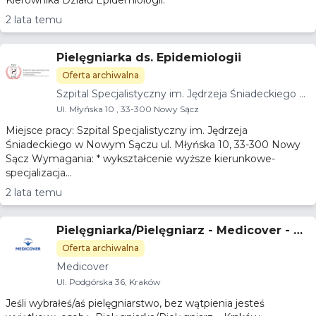
Kierownika Działu Epidemiologii.
2 lata temu
Pielęgniarka ds. Epidemiologii
Oferta archiwalna
Szpital Specjalistyczny im. Jędrzeja Śniadeckiego w
Nowym Sączu
Ul. Młyńska 10 , 33-300 Nowy Sącz
Miejsce pracy: Szpital Specjalistyczny im. Jędrzeja
Śniadeckiego w Nowym Sączu ul. Młyńska 10, 33-300 Nowy
Sącz Wymagania: * wykształcenie wyższe kierunkowe-
specjalizacja...
2 lata temu
Pielęgniarka/Pielęgniarz - Medicover - Kr
aków, Podgórska
Oferta archiwalna
Medicover
Ul. Podgórska 36, Kraków
Jeśli wybrałeś/aś pielęgniarstwo, bez wątpienia jesteś