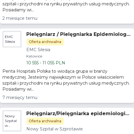
szpitali i przychodni na rynku prywatnych usług medycznych.
Posiadamy wi...
2 miesiące temu
Pielęgniarz / Pielęgniarka Epidemiologic
EMC
zna / Koordynująca
Silesia
Oferta archiwalna
EMC Silesia
Katowice
10 555 - 11 055 PLN
Penta Hospitals Polska to wiodąca grupa w branży
medycznej. Jesteśmy największym w Polsce właścicielem
szpitali i przychodni na rynku prywatnych usług medycznych.
Posiadamy wi...
7 miesięcy temu
Pielęgniarz/Pielęgniarka epidemiologicz
Nowy
na
Szpital
Oferta archiwalna
w
Nowy Szpital w Szprotawie
Szprotawie