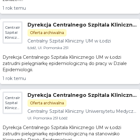
1 rok temu
Dyrekcja Centralnego Szpitala Kliniczne
Centralny
go UM w Łodzi zatrudni pielegniarkę/pie
Szpital
Oferta archiwalna
Kliniczny
lęgniarza
Centralny Szpital Kliniczny UM w Łodzi
UM w
Łodzi
Łódź, Ul. Pomorska 251
Dyrekcja Centralnego Szpitala Klinicznego UM w Łodzi
zatrudni pielęgniarkę epidemiologiczną do pracy w Dziale
Epidemiologii.
1 rok temu
Dyrekcja Centralnego Szpitala Kliniczne
Centralny
go UM w łodzi zatrudni kierownika Dział
Szpital
Oferta archiwalna
Kliniczny
u Epidemiologii
Centralny Szpital Kliniczny Uniwersytetu Medyczn
Uniwersytetu
ego w Łodzi
Medycznego
Ul. Pomorska 251 Łódź
w Łodzi
Dyrekcja Centralnego Szpitala Klinicznego UM w Łodzi
zatrudni pielęgniarkę epidemiologiczną na stanowisko