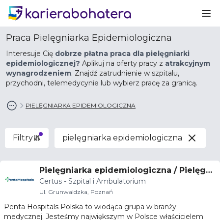
Ot
Praca Pielęgniarka Epidemiologiczna
Interesuje Cię
dobrze płatna praca dla pielęgniarki
epidemiologicznej?
Aplikuj na oferty pracy z
atrakcyjnym
wynagrodzeniem
. Znajdź zatrudnienie w szpitalu,
przychodni, telemedycynie lub wybierz pracę za granicą.
PIELĘGNIARKA EPIDEMIOLOGICZNA
Filtry
pielęgniarka epidemiologiczna
Pielęgniarka epidemiologiczna / Pielęgni
Certus - Szpital i Ambulatorium
arz epidemiologiczny
Ul. Grunwaldzka, Poznań
Penta Hospitals Polska to wiodąca grupa w branży
medycznej. Jesteśmy największym w Polsce właścicielem