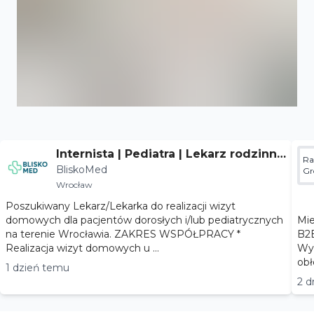
Internista | Pediatra | Lekarz rodzinny
Ra
BliskoMed
- Wrocław
Gr
Wrocław
Poszukiwany Lekarz/Lekarka do realizacji wizyt
domowych dla pacjentów dorosłych i/lub pediatrycznych
Miejsc
na terenie Wrocławia. ZAKRES WSPÓŁPRACY *
B2B Wymiar współpracy: praca stał
Realizacja wizyt domowych u ...
Wyn
1 dzień temu
2 d