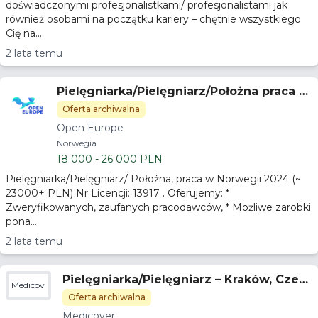
doświadczonymi profesjonalistkami/ profesjonalistami jak
również osobami na początku kariery – chętnie wszystkiego
Cię na...
2 lata temu
Pielęgniarka/Pielęgniarz/Położna praca w
Norwegii 23.000 PLN/m
Oferta archiwalna
Open Europe
Norwegia
18 000 - 26 000 PLN
Pielęgniarka/Pielęgniarz/ Położna, praca w Norwegii 2024 (~
23000+ PLN) Nr Licencji: 13917 . Oferujemy: *
Zweryfikowanych, zaufanych pracodawców, * Możliwe zarobki
pona...
2 lata temu
Pielęgniarka/Pielęgniarz – Kraków, Czer
Medicover
wone Maki
Oferta archiwalna
Medicover