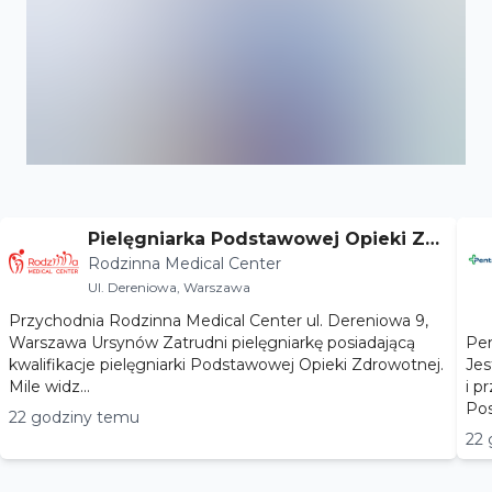
Pielęgniarka Podstawowej Opieki Zdr
Rodzinna Medical Center
owotnej
Ul. Dereniowa, Warszawa
Przychodnia Rodzinna Medical Center ul. Dereniowa 9,
Warszawa Ursynów Zatrudni pielęgniarkę posiadającą
Pen
kwalifikacje pielęgniarki Podstawowej Opieki Zdrowotnej.
Jes
Mile widz...
i p
Pos
22 godziny temu
22 