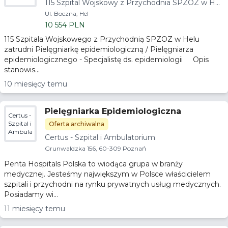
115 Szpital Wojskowy z Przychodnia SPZOZ w Hel
z
u
Przychodnia
Ul. Boczna, Hel
SPZOZ
10 554 PLN
w Helu
115 Szpitala Wojskowego z Przychodnią SPZOZ w Helu
zatrudni Pielęgniarkę epidemiologiczną / Pielęgniarza
epidemiologicznego - Specjalistę ds. epidemiologii Opis
stanowis...
10 miesięcy temu
Pielęgniarka Epidemiologiczna
Certus -
Szpital i
Oferta archiwalna
Ambulatorium
Certus - Szpital i Ambulatorium
Grunwaldzka 156, 60-309 Poznań
Penta Hospitals Polska to wiodąca grupa w branży
medycznej. Jesteśmy największym w Polsce właścicielem
szpitali i przychodni na rynku prywatnych usług medycznych.
Posiadamy wi...
11 miesięcy temu