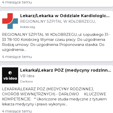
4 miesiące temu
Lekarz/Lekarka w Oddziale Kardiologicz
REGIONALNY SZPITAL W KOŁOBRZEGU,
nym ze specjalizacją w dziedzinie choró
Kołobrzeg
b wewnętrznych
REGIONALNY SZPITAL W KOŁOBRZEGU, ul. Łopuskiego 31-
33 78-100 Kołobrzeg Wymiar czasu pracy: Do uzgodnienia
Rodzaj umowy: Do uzgodnienia Proponowana stawka: Do
uzgodnienia...
4 miesiące temu
Lekarka\Lekarz POZ (medycyny rodzinne
VB Idea
j, chorób wewnętrznych) - Darłowo
Darłowo
LEKARKA\LEKARZ POZ (MEDYCYNY RODZINNEJ,
CHORÓB WEWNĘTRZNYCH) - DARŁOWO KLUCZOWE
KOMPETENCJE: * Ukończone studia medyczne z tytułem
lekarza medycyny i prawo wykonyw...
4 miesiące temu