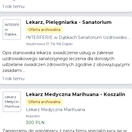
1 rok temu
Lekarz, Pielęgniarka - Sanatorium
INTERFERIE
w
Oferta archiwalna
Dąbkach
INTERFERIE w Dąbkach Sanatorium Uzdrowisko
Sanatorium
we ARGENTYT
Uzdrowiskowe
Wydmowa 17, 76-156 Dąbki
ARGENTYT
Opis stanowiska lekarza: świadczenie usług w zakresie
uzdrowiskowego sanatoryjnego leczenia dla dorosłych
udzielanie świadczeń zdrowotnych zgodnie z obowiązującymi
zasadami ...
1 rok temu
Lekarz Medyczna Marihuana - Koszalin
Lekarz
Medyczna
Oferta archiwalna
Marihuana
Lekarz Medyczna Marihuana
Koszalin
300 PLN
Zapraszamy do współpracy z naszą firmą specjalizującą się w