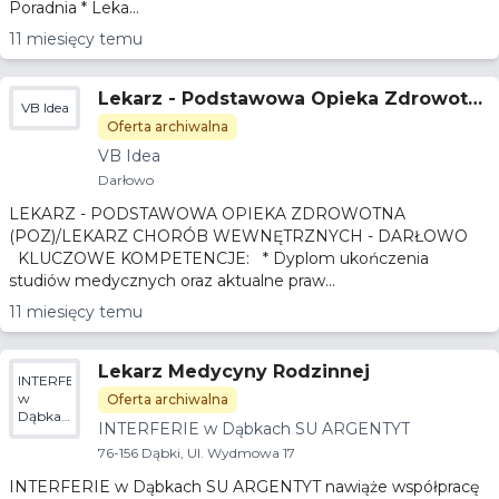
Poradnia * Leka...
11 miesięcy temu
Lekarz - Podstawowa Opieka Zdrowotn
VB Idea
a (POZ)/Lekarz chorób wewnętrznych -
Oferta archiwalna
Darłowo
VB Idea
Darłowo
LEKARZ - PODSTAWOWA OPIEKA ZDROWOTNA
(POZ)/LEKARZ CHORÓB WEWNĘTRZNYCH - DARŁOWO
KLUCZOWE KOMPETENCJE: * Dyplom ukończenia
studiów medycznych oraz aktualne praw...
11 miesięcy temu
Lekarz Medycyny Rodzinnej
INTERFERIE
w
Oferta archiwalna
Dąbkach
INTERFERIE w Dąbkach SU ARGENTYT
SU
ARGENTYT
76-156 Dąbki, Ul. Wydmowa 17
INTERFERIE w Dąbkach SU ARGENTYT nawiąże współpracę