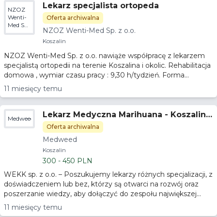
Lekarz specjalista ortopeda
NZOZ
Wenti-
Oferta archiwalna
Med Sp.
NZOZ Wenti-Med Sp. z o.o.
z o.o.
Koszalin
NZOZ Wenti-Med Sp. z o.o. nawiąże współpracę z lekarzem
specjalistą ortopedii na terenie Koszalina i okolic. Rehabilitacja
domowa , wymiar czasu pracy : 9,30 h/tydzień. Forma...
11 miesięcy temu
Lekarz Medyczna Marihuana - Koszalin -
Medweed
Stacjonarnie - 350brutto/h
Oferta archiwalna
Medweed
Koszalin
300 - 450 PLN
WEKK sp. z o.o. – Poszukujemy lekarzy różnych specjalizacji, z
doświadczeniem lub bez, którzy są otwarci na rozwój oraz
poszerzanie wiedzy, aby dołączyć do zespołu największej...
11 miesięcy temu