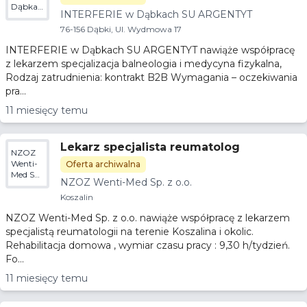
Dąbkach
INTERFERIE w Dąbkach SU ARGENTYT
SU
ARGENTYT
76-156 Dąbki, Ul. Wydmowa 17
INTERFERIE w Dąbkach SU ARGENTYT nawiąże współpracę
z lekarzem specjalizacja balneologia i medycyna fizykalna,
Rodzaj zatrudnienia: kontrakt B2B Wymagania – oczekiwania
pra...
11 miesięcy temu
Lekarz specjalista reumatolog
NZOZ
Wenti-
Oferta archiwalna
Med Sp.
NZOZ Wenti-Med Sp. z o.o.
z o.o.
Koszalin
NZOZ Wenti-Med Sp. z o.o. nawiąże współpracę z lekarzem
specjalistą reumatologii na terenie Koszalina i okolic.
Rehabilitacja domowa , wymiar czasu pracy : 9,30 h/tydzień.
Fo...
11 miesięcy temu