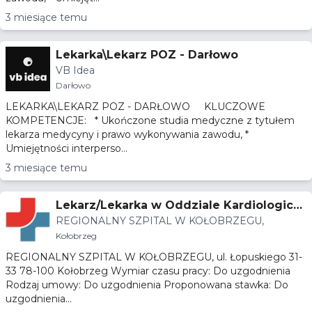
3 miesiące temu
Lekarka\Lekarz POZ - Darłowo
VB Idea
Darłowo
LEKARKA\LEKARZ POZ - DARŁOWO KLUCZOWE
KOMPETENCJE: * Ukończone studia medyczne z tytułem
lekarza medycyny i prawo wykonywania zawodu, *
Umiejętności interperso...
3 miesiące temu
Lekarz/Lekarka w Oddziale Kardiologicz
REGIONALNY SZPITAL W KOŁOBRZEGU,
nym ze specjalizacją w dziedzinie kardio
Kołobrzeg
logii
REGIONALNY SZPITAL W KOŁOBRZEGU, ul. Łopuskiego 31-
33 78-100 Kołobrzeg Wymiar czasu pracy: Do uzgodnienia
Rodzaj umowy: Do uzgodnienia Proponowana stawka: Do
uzgodnienia...