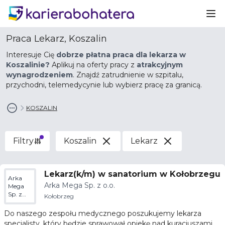
Ot
Praca Lekarz, Koszalin
Interesuje Cię
dobrze płatna praca dla lekarza w
Koszalinie?
Aplikuj na oferty pracy z
atrakcyjnym
wynagrodzeniem
. Znajdź zatrudnienie w szpitalu,
przychodni, telemedycynie lub wybierz pracę za granicą.
KOSZALIN
Filtry
Koszalin
Lekarz
Lekarz(k/m) w sanatorium w Kołobrzegu
Arka
Arka Mega Sp. z o.o.
Mega
Sp. z
Kołobrzeg
o.o.
Do naszego zespołu medycznego poszukujemy lekarza
specjalisty, który będzie sprawował opiekę nad kuracjuszami