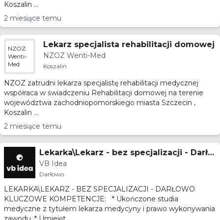
Koszalin ...
2 miesiące temu
Lekarz specjalista rehabilitacji domowej
NZOZ
NZOZ Wenti-Med
Wenti-
Med
Koszalin
NZOZ zatrudni lekarza specjalistę rehabilitacji medycznej
współraca w świadczeniu Rehabilitacji domowej na terenie
województwa zachodniopomorskiego miasta Szczecin ,
Koszalin ...
2 miesiące temu
Lekarka\Lekarz - bez specjalizacji - Darło
VB Idea
wo
Darłowo
LEKARKA\LEKARZ - BEZ SPECJALIZACJI - DARŁOWO
KLUCZOWE KOMPETENCJE: * Ukończone studia
medyczne z tytułem lekarza medycyny i prawo wykonywania
zawodu, * Umiejęt...