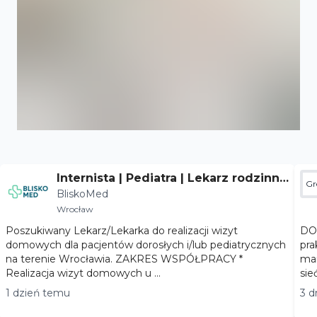
Internista | Pediatra | Lekarz rodzinny
Gr
BliskoMed
- Wrocław
Wrocław
Poszukiwany Lekarz/Lekarka do realizacji wizyt
DOŁĄ
domowych dla pacjentów dorosłych i/lub pediatrycznych
pra
na terenie Wrocławia. ZAKRES WSPÓŁPRACY *
marihuaną
Realizacja wizyt domowych u ...
sie
1 dzień temu
3 d