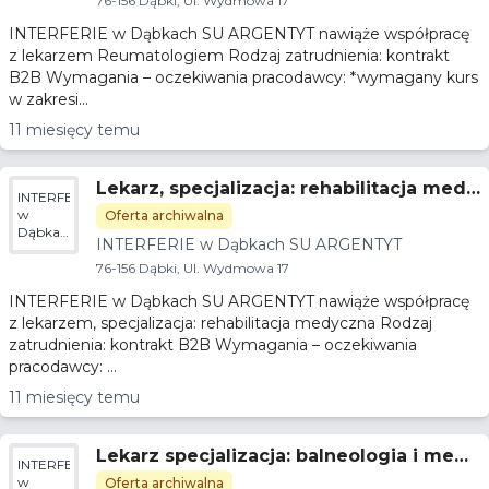
76-156 Dąbki, Ul. Wydmowa 17
INTERFERIE w Dąbkach SU ARGENTYT nawiąże współpracę
z lekarzem Reumatologiem Rodzaj zatrudnienia: kontrakt
B2B Wymagania – oczekiwania pracodawcy: *wymagany kurs
w zakresi...
11 miesięcy temu
Lekarz, specjalizacja: rehabilitacja medy
INTERFERIE
czna
w
Oferta archiwalna
Dąbkach
INTERFERIE w Dąbkach SU ARGENTYT
SU
ARGENTYT
76-156 Dąbki, Ul. Wydmowa 17
INTERFERIE w Dąbkach SU ARGENTYT nawiąże współpracę
z lekarzem, specjalizacja: rehabilitacja medyczna Rodzaj
zatrudnienia: kontrakt B2B Wymagania – oczekiwania
pracodawcy: ...
11 miesięcy temu
Lekarz specjalizacja: balneologia i medy
INTERFERIE
cyna fizykalna,
w
Oferta archiwalna