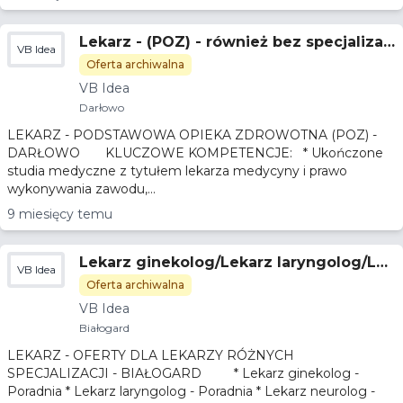
Lekarz - (POZ) - również bez specjalizac
VB Idea
ji - Darłowo
Oferta archiwalna
VB Idea
Darłowo
LEKARZ - PODSTAWOWA OPIEKA ZDROWOTNA (POZ) -
DARŁOWO KLUCZOWE KOMPETENCJE: * Ukończone
studia medyczne z tytułem lekarza medycyny i prawo
wykonywania zawodu,...
9 miesięcy temu
Lekarz ginekolog/Lekarz laryngolog/Lek
VB Idea
arz neurolog/Lekarz okulista/Lekarz urol
Oferta archiwalna
og - Białogard
VB Idea
Białogard
LEKARZ - OFERTY DLA LEKARZY RÓŻNYCH
SPECJALIZACJI - BIAŁOGARD * Lekarz ginekolog -
Poradnia * Lekarz laryngolog - Poradnia * Lekarz neurolog -