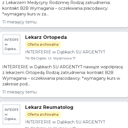
z Lekarzem Medycyny Rodzinnej Rodzaj zatrudnienia:
kontrakt B2B Wymagania – oczekiwania pracodawcy:
*wymagany kurs w za...
11 miesięcy temu
Lekarz Ortopeda
INTERFERIE
w
Oferta archiwalna
Dąbkach
INTERFERIE w Dąbkach SU ARGENTYT
SU
ARGENTYT
76-156 Dąbki, Ul. Wydmowa 17
INTERFERIE w Dąbkach SU ARGENTYT nawiąże współpracę
z lekarzem Ortopedą Rodzaj zatrudnienia: kontrakt B2B
Wymagania – oczekiwania pracodawcy: *wymagany kurs w
zakresie pod...
11 miesięcy temu
Lekarz Reumatolog
INTERFERIE
w
Oferta archiwalna
Dąbkach
INTERFERIE w Dąbkach SU ARGENTYT
SU
ARGENTYT