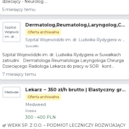
dziecięcy - Neurolog ...
5 miesięcy temu
Dermatolog,Reumatolog,Laryngolog,Chi
Szpital
rurg dziecięcy,Radiolog, Lekarz na SOR
Wojewódzki
Oferta archiwalna
im. dr.
w Szpitalu Wojewódzkim w Suwałkach
Szpital Wojewódzki im. dr. Ludwika Rydygiera w S
Ludwika
uwałkach
Rydygiera
Suwałki
w
Szpital Wojewódzki im. dr. Ludwika Rydygiera w Suwałkach
Suwałkach
zatrudni: Dermatologa Reumatologa Laryngologa Chirurga
Dziecięcego Radiologa Lekarza do pracy w SOR kont...
7 miesięcy temu
Lekarz ~ 350 zł/h brutto | Elastyczny gra
Medweed
fik | Gotowa baza pacjentów – OPOLE
Oferta archiwalna
Medweed
Polska
300 - 400 PLN
🌿 WEKK SP. Z O.O. – PODMIOT LECZNICZY ROZWIJAJĄCY