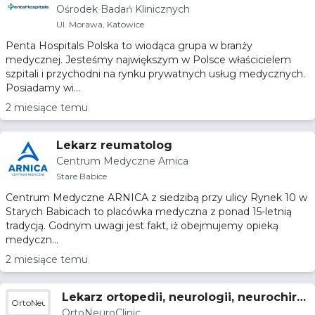
Ośrodek Badań Klinicznych
ze Głównego Badacza lub Współbadacza
Ul. Morawa, Katowice
Penta Hospitals Polska to wiodąca grupa w branży
medycznej. Jesteśmy największym w Polsce właścicielem
szpitali i przychodni na rynku prywatnych usług medycznych.
Posiadamy wi...
2 miesiące temu
Lekarz reumatolog
Centrum Medyczne Arnica
Stare Babice
Centrum Medyczne ARNICA z siedzibą przy ulicy Rynek 10 w
Starych Babicach to placówka medyczna z ponad 15-letnią
tradycją. Godnym uwagi jest fakt, iż obejmujemy opieką
medyczn...
2 miesiące temu
Lekarz ortopedii, neurologii, neurochirur
OrtoNeuroClinic
OrtoNeuroClinic
gii, oraz reumatologii