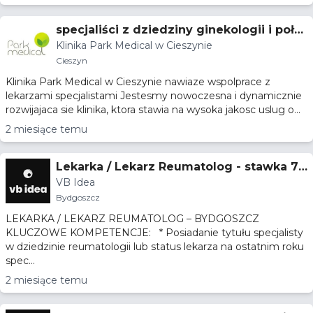
specjaliści z dziedziny ginekologii i poło
Klinika Park Medical w Cieszynie
żnictwa, diabetologii
Cieszyn
Klinika Park Medical w Cieszynie nawiaze wspolprace z
lekarzami specjalistami Jestesmy nowoczesna i dynamicznie
rozwijajaca sie klinika, ktora stawia na wysoka jakosc uslug o...
2 miesiące temu
Lekarka / Lekarz Reumatolog - stawka 7
VB Idea
5% – Bydgoszcz
Bydgoszcz
LEKARKA / LEKARZ REUMATOLOG – BYDGOSZCZ
KLUCZOWE KOMPETENCJE: * Posiadanie tytułu specjalisty
w dziedzinie reumatologii lub status lekarza na ostatnim roku
spec...
2 miesiące temu