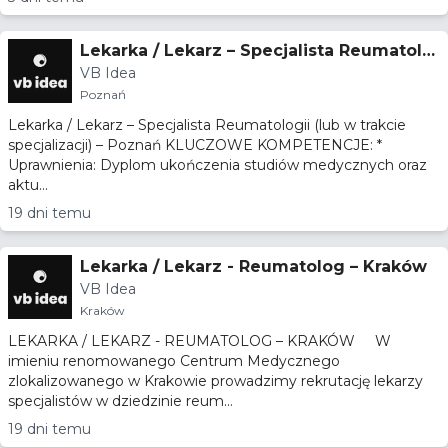
Lekarka / Lekarz – Specjalista Reumatolo
VB Idea
gii (lub w trakcie specjalizacji) – Poznań
Poznań
Lekarka / Lekarz – Specjalista Reumatologii (lub w trakcie
specjalizacji) – Poznań KLUCZOWE KOMPETENCJE: *
Uprawnienia: Dyplom ukończenia studiów medycznych oraz
aktu...
19 dni temu
Lekarka / Lekarz - Reumatolog – Kraków
VB Idea
Kraków
LEKARKA / LEKARZ - REUMATOLOG – KRAKÓW W
imieniu renomowanego Centrum Medycznego
zlokalizowanego w Krakowie prowadzimy rekrutację lekarzy
specjalistów w dziedzinie reum...
19 dni temu