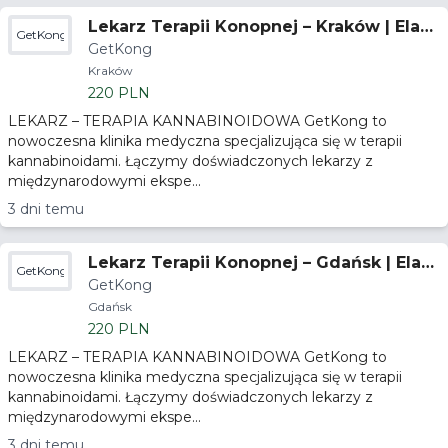
Lekarz Terapii Konopnej – Kraków | Elast
GetKong
GetKong
yczny Grafik
Kraków
220 PLN
LEKARZ – TERAPIA KANNABINOIDOWA GetKong to
nowoczesna klinika medyczna specjalizująca się w terapii
kannabinoidami. Łączymy doświadczonych lekarzy z
międzynarodowymi ekspe...
3 dni temu
Lekarz Terapii Konopnej – Gdańsk | Elast
GetKong
GetKong
yczny Grafik
Gdańsk
220 PLN
LEKARZ – TERAPIA KANNABINOIDOWA GetKong to
nowoczesna klinika medyczna specjalizująca się w terapii
kannabinoidami. Łączymy doświadczonych lekarzy z
międzynarodowymi ekspe...
3 dni temu