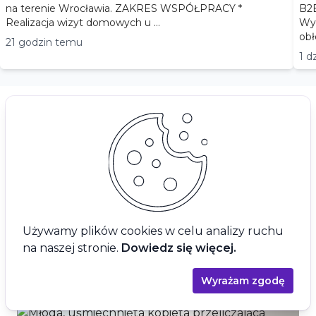
na terenie Wrocławia. ZAKRES WSPÓŁPRACY *
B2B Wymiar współpracy: praca stał
Realizacja wizyt domowych u ...
Wyn
21 godzin temu
1 d
Praca dla lekarza za granicą
Odkryj nowe możliwości poza granicami
naszego kraju
Poznaj najnowsze oferty z Unii Europejskiej i nie
tylko. Atrakcyjne wynagrodzenie i stabilne
warunki pracy czekają na Ciebie. Odkryj z nami
Używamy plików cookies w celu analizy ruchu
branżę medyczną bez granic.
na naszej stronie.
Dowiedz się więcej.
Oferty pracy dla lekarza za granicą
Wyrażam zgodę