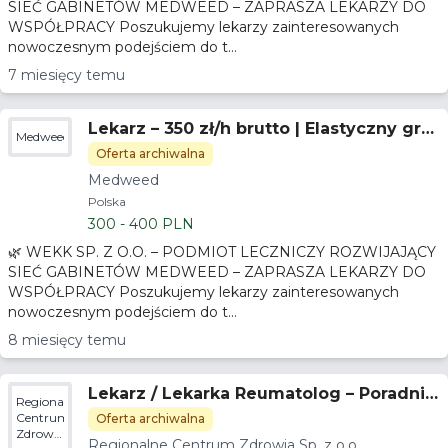
SIEĆ GABINETÓW MEDWEED – ZAPRASZA LEKARZY DO
WSPÓŁPRACY Poszukujemy lekarzy zainteresowanych
nowoczesnym podejściem do t...
7 miesięcy temu
Lekarz – 350 zł/h brutto | Elastyczny gra
Medweed
fik | Gotowa baza pacjentów – Gdańsk
Oferta archiwalna
Medweed
Polska
300 - 400 PLN
🌿 WEKK SP. Z O.O. – PODMIOT LECZNICZY ROZWIJAJĄCY
SIEĆ GABINETÓW MEDWEED – ZAPRASZA LEKARZY DO
WSPÓŁPRACY Poszukujemy lekarzy zainteresowanych
nowoczesnym podejściem do t...
8 miesięcy temu
Lekarz / Lekarka Reumatolog – Poradnia
Regionalne
Reumatologiczna
Centrum
Oferta archiwalna
Zdrowia
Regionalne Centrum Zdrowia Sp. z o.o.