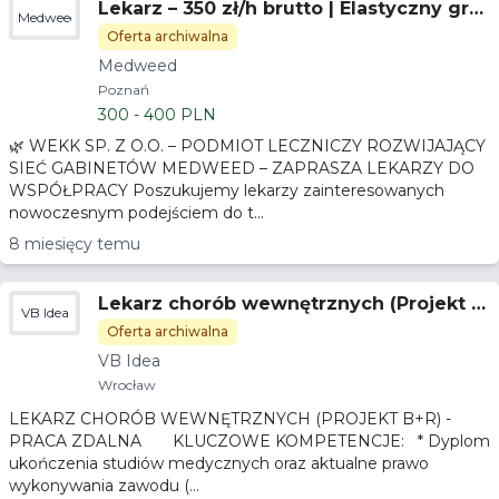
Lekarz – 350 zł/h brutto | Elastyczny gra
Medweed
fik | Gotowa baza pacjentów – Poznań
Oferta archiwalna
Medweed
Poznań
300 - 400 PLN
🌿 WEKK SP. Z O.O. – PODMIOT LECZNICZY ROZWIJAJĄCY
SIEĆ GABINETÓW MEDWEED – ZAPRASZA LEKARZY DO
WSPÓŁPRACY Poszukujemy lekarzy zainteresowanych
nowoczesnym podejściem do t...
8 miesięcy temu
Lekarz chorób wewnętrznych (Projekt B
VB Idea
+R) - praca zdalna
Oferta archiwalna
VB Idea
Wrocław
LEKARZ CHORÓB WEWNĘTRZNYCH (PROJEKT B+R) -
PRACA ZDALNA KLUCZOWE KOMPETENCJE: * Dyplom
ukończenia studiów medycznych oraz aktualne prawo
wykonywania zawodu (...