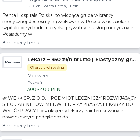
Sp. z
o.o.
Ul. Gen. Józefa Bema, Lubin
Penta Hospitals Polska to wiodąca grupa w branży
medycznej. Jesteśmy największym w Polsce właścicielem
szpitali i przychodni na rynku prywatnych usług medycznych.
Posiadamy w...
8 miesięcy temu
Lekarz – 350 zł/h brutto | Elastyczny gra
Medweed
fik – Bielsko Biała
Oferta archiwalna
Medweed
Poznań
300 - 400 PLN
🌿 WEKK SP. Z O.O. – PODMIOT LECZNICZY ROZWIJAJĄCY
SIEĆ GABINETÓW MEDWEED – ZAPRASZA LEKARZY DO
WSPÓŁPRACY Poszukujemy lekarzy zainteresowanych
nowoczesnym podejściem do t...
8 miesięcy temu