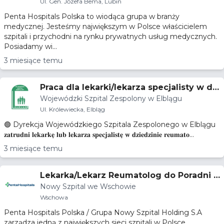
Ul. Gen. Józefa Bema, Lubin
Penta Hospitals Polska to wiodąca grupa w branży
medycznej. Jesteśmy największym w Polsce właścicielem
szpitali i przychodni na rynku prywatnych usług medycznych.
Posiadamy wi...
3 miesiące temu
Praca dla lekarki/lekarza specjalisty w dzi
Wojewódzki Szpital Zespolony w Elblągu
edzinie reumatologii
Ul. Królewiecka, Elbląg
🟢 Dyrekcja Wojewódzkiego Szpitala Zespolonego w Elblągu
𝐳𝐚𝐭𝐫𝐮𝐝𝐧𝐢 𝐥𝐞𝐤𝐚𝐫𝐤𝐞̨ 𝐥𝐮𝐛 𝐥𝐞𝐤𝐚𝐫𝐳𝐚 𝐬𝐩𝐞𝐜𝐣𝐚𝐥𝐢𝐬𝐭𝐞̨ 𝐰 𝐝𝐳𝐢𝐞𝐝𝐳𝐢𝐧𝐢𝐞 𝐫𝐞𝐮𝐦𝐚𝐭𝐨...
3 miesiące temu
Lekarka/Lekarz Reumatolog do Poradni R
Nowy Szpital we Wschowie
eumatologicznej
Wschowa
Penta Hospitals Polska / Grupa Nowy Szpital Holding S.A
zarządza jedną z największych sieci szpitali w Polsce,