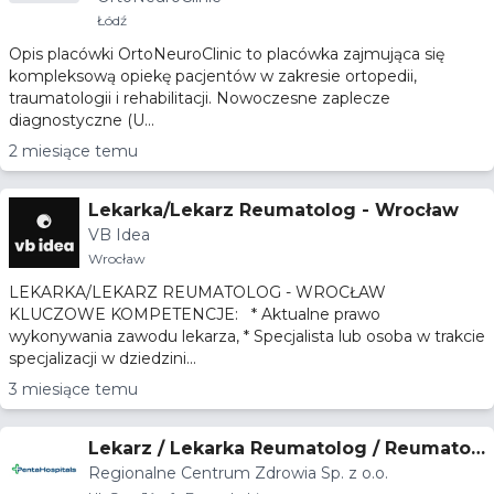
Łódź
Opis placówki OrtoNeuroClinic to placówka zajmująca się
kompleksową opiekę pacjentów w zakresie ortopedii,
traumatologii i rehabilitacji. Nowoczesne zaplecze
diagnostyczne (U...
2 miesiące temu
Lekarka/Lekarz Reumatolog - Wrocław
VB Idea
Wrocław
LEKARKA/LEKARZ REUMATOLOG - WROCŁAW
KLUCZOWE KOMPETENCJE: * Aktualne prawo
wykonywania zawodu lekarza, * Specjalista lub osoba w trakcie
specjalizacji w dziedzini...
3 miesiące temu
Lekarz / Lekarka Reumatolog / Reumatol
Regionalne Centrum Zdrowia Sp. z o.o.
ożka– Poradnia Specjalistyczna