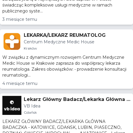
świadcząc kompleksowe usługi medyczne w ramach
publicznego syste...
3 miesiące temu
LEKARKA/LEKARZ REUMATOLOG
Centrum Medyczne Medic House
Kraków
W związku z dynamicznym rozwojem Centrum Medyczne
Medic House w Krakowie zaprasza do współpracy lekarza
reumatologa. Zakres obowiązków: • prowadzenie konsultacji
reumatologi...
4 miesiące temu
Lekarz Główny Badacz/Lekarka Główna B
VB Idea
adaczka - Badania Kliniczne - Gdańsk
Gdańsk
LEKARZ GŁÓWNY BADACZ/LEKARKA GŁÓWNA
BADACZKA - KATOWICE, GDAŃSK, LUBIN, PIASECZNO,