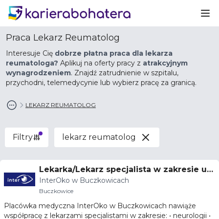
Ot
Praca Lekarz Reumatolog
Interesuje Cię
dobrze płatna praca dla lekarza
reumatologa?
Aplikuj na oferty pracy z
atrakcyjnym
wynagrodzeniem
. Znajdź zatrudnienie w szpitalu,
przychodni, telemedycynie lub wybierz pracę za granicą.
LEKARZ REUMATOLOG
Filtry
lekarz reumatolog
Lekarka/Lekarz specjalista w zakresie ur
InterOko w Buczkowicach
ologii
Buczkowice
Placówka medyczna InterOko w Buczkowicach nawiąże
współpracę z lekarzami specjalistami w zakresie: • neurologii •