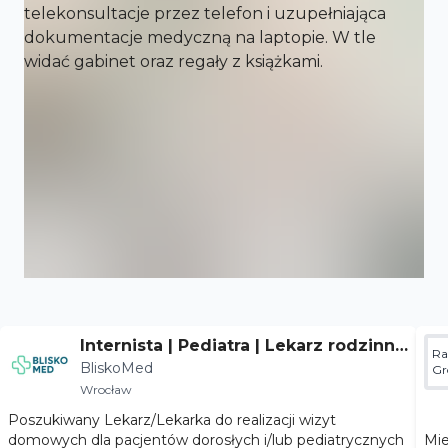
Internista | Pediatra | Lekarz rodzinny
Ra
BliskoMed
- Wrocław
Gr
Wrocław
Poszukiwany Lekarz/Lekarka do realizacji wizyt
domowych dla pacjentów dorosłych i/lub pediatrycznych
Miejsc