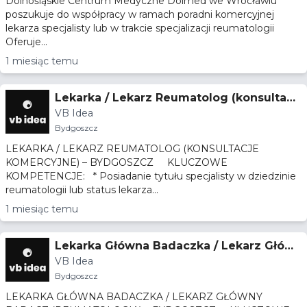
Dolnośląskie Centrum Medyczne Dolmed we Wrocławiu
poszukuje do współpracy w ramach poradni komercyjnej
lekarza specjalisty lub w trakcie specjalizacji reumatologii
Oferuje...
1 miesiąc temu
Lekarka / Lekarz Reumatolog (konsultacj
VB Idea
e komercyjne) – Bydgoszcz
Bydgoszcz
LEKARKA / LEKARZ REUMATOLOG (KONSULTACJE
KOMERCYJNE) – BYDGOSZCZ KLUCZOWE
KOMPETENCJE: * Posiadanie tytułu specjalisty w dziedzinie
reumatologii lub status lekarza...
1 miesiąc temu
Lekarka Główna Badaczka / Lekarz Głów
VB Idea
ny Badacz (Reumatologia) – Bydgoszcz
Bydgoszcz
LEKARKA GŁÓWNA BADACZKA / LEKARZ GŁÓWNY