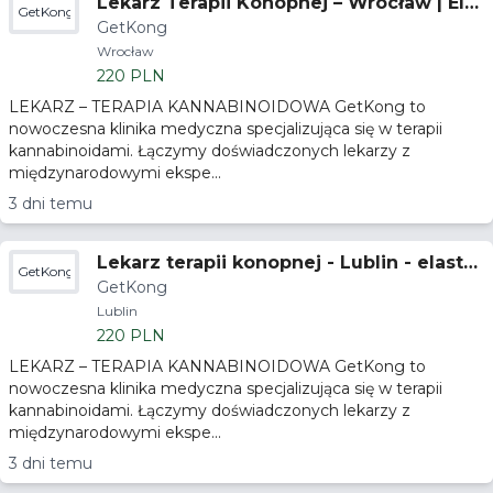
Lekarz Terapii Konopnej – Wrocław | Ela
GetKong
GetKong
styczny Grafik
Wrocław
220 PLN
LEKARZ – TERAPIA KANNABINOIDOWA GetKong to
nowoczesna klinika medyczna specjalizująca się w terapii
kannabinoidami. Łączymy doświadczonych lekarzy z
międzynarodowymi ekspe...
3 dni temu
Lekarz terapii konopnej - Lublin - elasty
GetKong
GetKong
czny grafik
Lublin
220 PLN
LEKARZ – TERAPIA KANNABINOIDOWA GetKong to
nowoczesna klinika medyczna specjalizująca się w terapii
kannabinoidami. Łączymy doświadczonych lekarzy z
międzynarodowymi ekspe...
3 dni temu