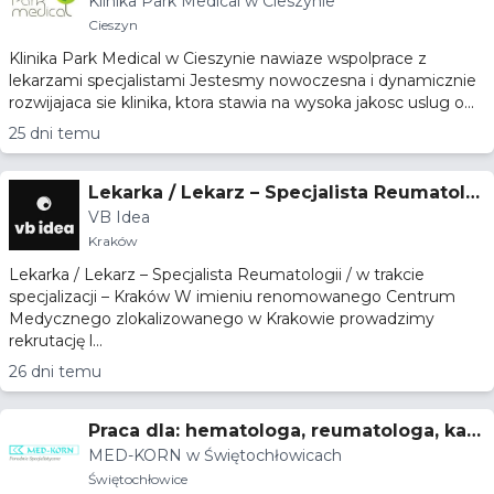
Klinika Park Medical w Cieszynie
tologii, psychiatrii
Cieszyn
Klinika Park Medical w Cieszynie nawiaze wspolprace z
lekarzami specjalistami Jestesmy nowoczesna i dynamicznie
rozwijajaca sie klinika, ktora stawia na wysoka jakosc uslug o...
25 dni temu
Lekarka / Lekarz – Specjalista Reumatolo
VB Idea
gii / w trakcie specjalizacji – Kraków
Kraków
Lekarka / Lekarz – Specjalista Reumatologii / w trakcie
specjalizacji – Kraków W imieniu renomowanego Centrum
Medycznego zlokalizowanego w Krakowie prowadzimy
rekrutację l...
26 dni temu
Praca dla: hematologa, reumatologa, kar
MED-KORN w Świętochłowicach
diologa
Świętochłowice