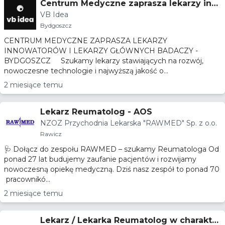
Centrum Medyczne zaprasza lekarzy inn
VB Idea
owatorów i lekarzy głównych badaczy -
Bydgoszcz
Bydgoszcz
CENTRUM MEDYCZNE ZAPRASZA LEKARZY
INNOWATORÓW I LEKARZY GŁÓWNYCH BADACZY -
BYDGOSZCZ Szukamy lekarzy stawiających na rozwój,
nowoczesne technologie i najwyższą jakość o...
2 miesiące temu
Lekarz Reumatolog - AOS
NZOZ Przychodnia Lekarska "RAWMED" Sp. z o.o.
Rawicz
🩺 Dołącz do zespołu RAWMED – szukamy Reumatologa Od
ponad 27 lat budujemy zaufanie pacjentów i rozwijamy
nowoczesną opiekę medyczną. Dziś nasz zespół to ponad 70
pracownikó...
2 miesiące temu
Lekarz / Lekarka Reumatolog w charakter