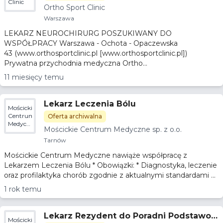
Clinic
Ortho Sport Clinic
Warszawa
LEKARZ NEUROCHIRURG POSZUKIWANY DO
WSPÓŁPRACY Warszawa - Ochota - Opaczewska
43 (www.orthosportclinic.pl [www.orthosportclinic.pl])
Prywatna przychodnia medyczna Ortho...
11 miesięcy temu
Lekarz Leczenia Bólu
Mościckie
Centrum
Oferta archiwalna
Medyczne
Mościckie Centrum Medyczne sp. z o.o.
sp. z
o.o.
Tarnów
Mościckie Centrum Medyczne nawiąże współpracę z
Lekarzem Leczenia Bólu * Obowiązki: * Diagnostyka, leczenie
oraz profilaktyka chorób zgodnie z aktualnymi standardami ...
1 rok temu
Lekarz Rezydent do Poradni Podstawow
Mościckie