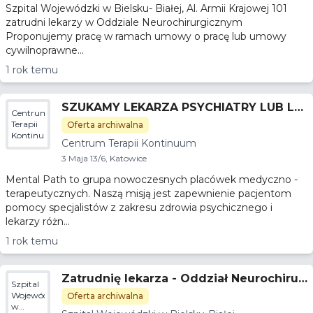
Szpital Wojewódzki w Bielsku- Białej, Al. Armii Krajowej 101
zatrudni lekarzy w Oddziale Neurochirurgicznym
Proponujemy pracę w ramach umowy o pracę lub umowy
cywilnoprawne...
1 rok temu
SZUKAMY LEKARZA PSYCHIATRY LUB LE
Centrum
KARZA PSYCHIATRY W TRAKCIE SPECJAL
Terapii
Oferta archiwalna
Kontinuum
IZACJI
Centrum Terapii Kontinuum
3 Maja 13/6, Katowice
Mental Path to grupa nowoczesnych placówek medyczno -
terapeutycznych. Naszą misją jest zapewnienie pacjentom
pomocy specjalistów z zakresu zdrowia psychicznego i
lekarzy różn...
1 rok temu
Zatrudnię lekarza - Oddział Neurochirur
Szpital
giczny
Wojewódzki
Oferta archiwalna
w