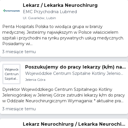
Lekarz / Lekarka Neurochirurg
EMC Przychodnia Lubmed
Ul. Gwarków, Lubin
Penta Hospitals Polska to wiodąca grupa w branży
medycznej. Jesteśmy największym w Polsce właścicielem
szpitali i przychodni na rynku prywatnych usług medycznych.
Posiadamy wi...
3 miesiące temu
Poszukujemy do pracy lekarzy (k/m) na
Wojewódzkie
Wojewódzkie Centrum Szpitalne Kotliny Jeleniog
Oddział Neurochirurgii
Centrum
Szpitalne
órskiej
Jelenia Góra
Kotliny
Jeleniogórskiej
Dyrektor Wojewódzkiego Centrum Szpitalnego Kotliny
Jeleniogórskiej w Jeleniej Górze zatrudni lekarzy k/m do pracy
w Oddziale Neurochirurgicznym Wymagania: * aktualne pra...
3 miesiące temu
Lekarz Neurochirurg / Lekarka Neurochir