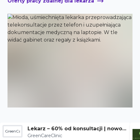
Oferty pracy zdalnej dla lekarza
Lekarz – 60% od konsultacji | nowoc
GreenCareClinic
GreenCareClinic
zesna terapia