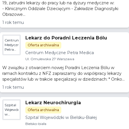
19, zatrudni lekarzy do pracy lub na dyżury medyczne w:
- Klinicznym Oddziale Dziecięcym - Zakładzie Diagnostyki
Obrazowe...
1 rok temu
Lekarz do Poradni Leczenia Bólu
Centrum
Medyczne
Oferta archiwalna
Petra
Centrum Medyczne Petra Medica
Medica
Ul. Omulewska 27 Warszawa
W związku z otwarciem nowej Poradni Leczenia Bólu w
ramach kontraktu z NFZ zapraszamy do współpracy lekarzy
specjalistów lub w trakcie specjalizacji w dziedzinach: * Onko...
1 rok temu
Lekarz Neurochirurgia
Szpital
Wojewódzki
Oferta archiwalna
w
Szpital Wojewódzki w Bielsku-Białej
Bielsku-
Białej
Bielsko-biała