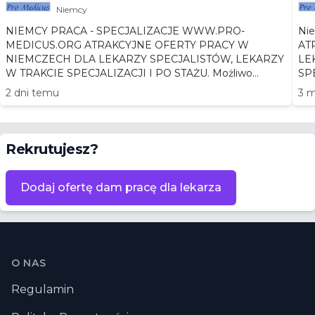
Niemcy
NIEMCY PRACA - SPECJALIZACJE WWW.PRO-
Niemc
MEDICUS.ORG ATRAKCYJNE OFERTY PRACY W
AT
NIEMCZECH DLA LEKARZY SPECJALISTÓW, LEKARZY
LEKA
W TRAKCIE SPECJALIZACJI I PO STAŻU. Możliwo...
2 dni temu
3 m
Rekrutujesz?
Dodaj ofertę dam pracę dla lekarza
Stopka
O NAS
Regulamin