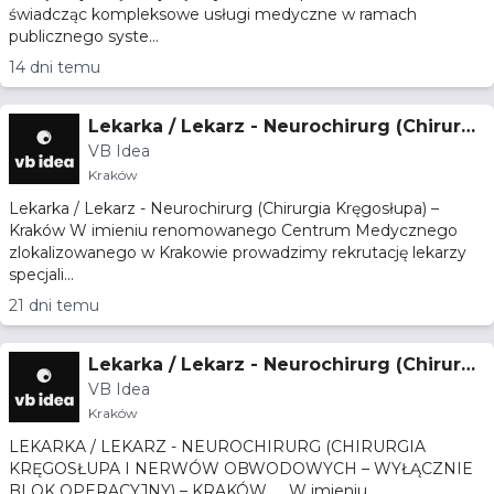
świadcząc kompleksowe usługi medyczne w ramach
publicznego syste...
14 dni temu
Lekarka / Lekarz - Neurochirurg (Chirurgi
VB Idea
a Kręgosłupa) – Kraków
Kraków
Lekarka / Lekarz - Neurochirurg (Chirurgia Kręgosłupa) –
Kraków W imieniu renomowanego Centrum Medycznego
zlokalizowanego w Krakowie prowadzimy rekrutację lekarzy
specjali...
21 dni temu
Lekarka / Lekarz - Neurochirurg (Chirurgi
VB Idea
a Kręgosłupa i Nerwów Obwodowych – w
Kraków
yłącznie blok operacyjny) – Kraków
LEKARKA / LEKARZ - NEUROCHIRURG (CHIRURGIA
KRĘGOSŁUPA I NERWÓW OBWODOWYCH – WYŁĄCZNIE
BLOK OPERACYJNY) – KRAKÓW W imieniu