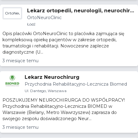
Lekarz ortopedii, neurologii, neurochirur
OrtoNeuroClinic
OrtoNeuroClinic
gii, oraz reumatologii
Łódź
Opis placówki OrtoNeuroClinic to placówka zajmująca się
kompleksową opiekę pacjentów w zakresie ortopedii,
traumatologii i rehabilitacji. Nowoczesne zaplecze
diagnostyczne (U...
3 miesiące temu
Lekarz Neurochirurg
Przychodnia Rehabilitacyjno-Lecznicza Biomed
Ul. Dantego, Warszawa
POSZUKUJEMY NEUROCHIRURGA DO WSPÓŁPRACY!
Przychodnia Rehabilitacyjno-Lecznicza BIOMED w
Warszawie (Bielany, Metro Wawrzyszew) zaprasza do
swojego zespołu doświadczonego Neur...
3 miesiące temu