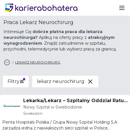
Ot
Praca Lekarz Neurochirurg
Interesuje Cię
dobrze płatna praca dla lekarza
neurochirurga?
Aplikuj na oferty pracy z
atrakcyjnym
wynagrodzeniem
. Znajdź zatrudnienie w szpitalu,
przychodni, telemedycynie lub wybierz pracę za granicą.
LEKARZ NEUROCHIRURG
Filtry
lekarz neurochirurg
Lekarka/Lekarz – Szpitalny Oddział Ratun
Nowy Szpital w Świebodzinie
kowy (SOR) - również w trakcie rezydent
Świebodzin
ury
Penta Hospitals Polska / Grupa Nowy Szpital Holding S.A
zarządza jedną z największych sieci szpitali w Polsce,