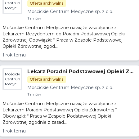
ej Opieki Zdrowotnej
Centrum
Oferta archiwalna
Medyczne
Mościckie Centrum Medyczne sp. z o.o.
sp. z
o.o.
Tarnów
Mościckie Centrum Medyczne nawiąże współpracę z
Lekarzem Rezydentem do Poradni Podstawowej Opieki
Zdrowotnej Obowiązki: * Praca w Zespole Podstawowej
Opieki Zdrowotnej zgod...
1 rok temu
Lekarz Poradni Podstawowej Opieki Zdr
Mościckie
owotnej
Centrum
Oferta archiwalna
Medyczne
Mościckie Centrum Medyczne sp. z o.o.
sp. z
o.o.
Tarnów
Mościckie Centrum Medyczne nawiąże współpracę z
Lekarzem Poradni Podstawowej Opieki Zdrowotnej *
Obowiązki: * Praca w Zespole Podstawowej Opieki
Zdrowotnej zgodnie z zasad...
1 rok temu