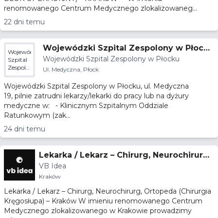
renomowanego Centrum Medycznego zlokalizowaneg...
22 dni temu
Wojewódzki Szpital Zespolony w Płocku
Wojewódzki
Wojewódzki Szpital Zespolony w Płocku
zatrudni lekarzy/lekarki
Szpital
Zespolony
Ul. Medyczna, Płock
w
Płocku
Wojewódzki Szpital Zespolony w Płocku, ul. Medyczna
19, pilnie zatrudni lekarzy/lekarki do pracy lub na dyżury
medyczne w: - Klinicznym Szpitalnym Oddziale
Ratunkowym (zak...
24 dni temu
Lekarka / Lekarz – Chirurg, Neurochirurg,
VB Idea
Ortopeda (Chirurgia Kręgosłupa) – Krakó
Kraków
w
Lekarka / Lekarz – Chirurg, Neurochirurg, Ortopeda (Chirurgia
Kręgosłupa) – Kraków W imieniu renomowanego Centrum
Medycznego zlokalizowanego w Krakowie prowadzimy