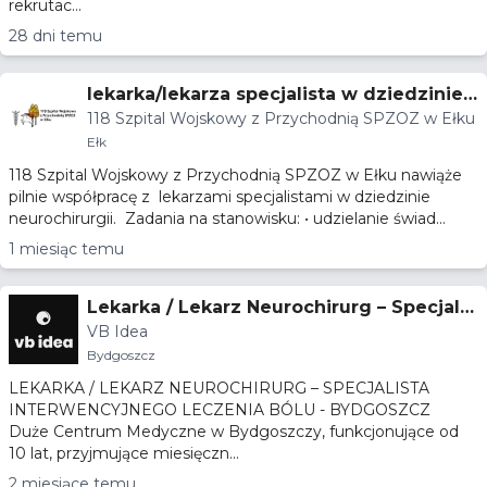
rekrutac...
28 dni temu
lekarka/lekarza specjalista w dziedzinie
118 Szpital Wojskowy z Przychodnią SPZOZ w Ełku
neurochirurgii.
Ełk
118 Szpital Wojskowy z Przychodnią SPZOZ w Ełku nawiąże
pilnie współpracę z lekarzami specjalistami w dziedzinie
neurochirurgii. Zadania na stanowisku: • udzielanie świad...
1 miesiąc temu
Lekarka / Lekarz Neurochirurg – Specjalis
VB Idea
ta Interwencyjnego Leczenia Bólu - Bydg
Bydgoszcz
oszcz
LEKARKA / LEKARZ NEUROCHIRURG – SPECJALISTA
INTERWENCYJNEGO LECZENIA BÓLU - BYDGOSZCZ
Duże Centrum Medyczne w Bydgoszczy, funkcjonujące od
10 lat, przyjmujące miesięczn...
2 miesiące temu