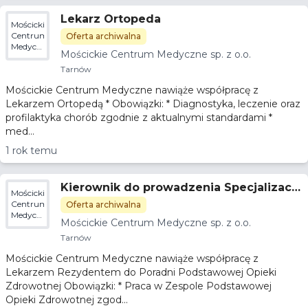
Lekarz Ortopeda
Mościckie
Centrum
Oferta archiwalna
Medyczne
Mościckie Centrum Medyczne sp. z o.o.
sp. z
o.o.
Tarnów
Mościckie Centrum Medyczne nawiąże współpracę z
Lekarzem Ortopedą * Obowiązki: * Diagnostyka, leczenie oraz
profilaktyka chorób zgodnie z aktualnymi standardami *
med...
1 rok temu
Kierownik do prowadzenia Specjalizacji
Mościckie
Medycyny Rodzinnej w POZ
Centrum
Oferta archiwalna
Medyczne
Mościckie Centrum Medyczne sp. z o.o.
sp. z
o.o.
Tarnów
Mościckie Centrum Medyczne nawiąże współpracę z
Lekarzem Rezydentem do Poradni Podstawowej Opieki
Zdrowotnej Obowiązki: * Praca w Zespole Podstawowej
Opieki Zdrowotnej zgod...