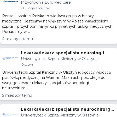
Przychodnia EuroMediCare
urg
Ul. 1 Maja, Bierutów
Penta Hospitals Polska to wiodąca grupa w branży
medycznej. Jesteśmy największym w Polsce właścicielem
szpitali i przychodni na rynku prywatnych usług medycznych.
Posiadamy wi...
4 miesiące temu
Lekarka/lekarz specjalista neurologii
Uniwersytecki Szpital Kliniczny w Olsztynie
Olsztyn
Uniwersytecki Szpital Kliniczny w Olsztynie, będący wiodącą
placówką medyczną na Warmii i Mazurach, poszukuje do
swojego zespołu lekarzy: specjalistów neurologii,
neurochirurg...
5 miesięcy temu
Lekarka/lekarz specjalista neurochirurgii
Uniwersytecki Szpital Kliniczny w Olsztynie
lub rehabilitacji medycznej