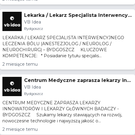
Lekarka / Lekarz Specjalista Interwencyjn
VB Idea
ego Leczenia Bólu (Anestezjolog / Neurol
Bydgoszcz
og / Neurochirurg) – Bydgoszcz
LEKARKA / LEKARZ SPECJALISTA INTERWENCYJNEGO
LECZENIA BÓLU (ANESTEZJOLOG / NEUROLOG /
NEUROCHIRURG) – BYDGOSZCZ KLUCZOWE
KOMPETENCJE: * Posiadanie tytułu specjalis...
2 miesiące temu
Centrum Medyczne zaprasza lekarzy inn
VB Idea
owatorów i lekarzy głównych badaczy -
Bydgoszcz
Bydgoszcz
CENTRUM MEDYCZNE ZAPRASZA LEKARZY
INNOWATORÓW I LEKARZY GŁÓWNYCH BADACZY -
BYDGOSZCZ Szukamy lekarzy stawiających na rozwój,
nowoczesne technologie i najwyższą jakość o...
2 miesiące temu