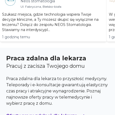
Neos stomatologia
Bielsko-Biała
Ul. Fabryczna, Bielsko-biała
Szukasz miejsca, gdzie technologia wspiera Twoje
W g
decyzje kliniczne, a Ty możesz skupić się wyłącznie na
wie
leczeniu? Dołącz do zespołu NEOS Stomatologia.
wię
Stawiamy na interdyscypl...
prz
1 godzinę temu
1 g
Praca zdalna dla lekarza
Pracuj z zacisza Twojego domu
Praca zdalna dla lekarza to przyszłość medycyny.
Teleporady i e-konsultacje gwarantują elastyczny
czas pracy i atrakcyjne wynagrodzenie. Poznaj
najnowsze oferty pracy w telemedycynie i
wybierz pracę z domu.