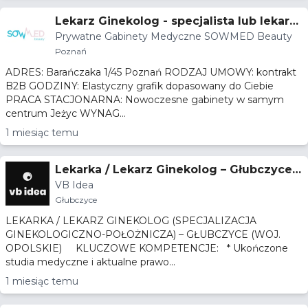
Lekarz Ginekolog - specjalista lub lekarz
Prywatne Gabinety Medyczne SOWMED Beauty
w trakcie specjalizacji - Prywatne Gabine
Poznań
ty Medyczne SOWMED Beauty
ADRES: Barańczaka 1/45 Poznań RODZAJ UMOWY: kontrakt
B2B GODZINY: Elastyczny grafik dopasowany do Ciebie
PRACA STACJONARNA: Nowoczesne gabinety w samym
centrum Jeżyc WYNAG...
1 miesiąc temu
Lekarka / Lekarz Ginekolog – Głubczyce
VB Idea
(woj. opolskie)
Głubczyce
LEKARKA / LEKARZ GINEKOLOG (SPECJALIZACJA
GINEKOLOGICZNO-POŁOŻNICZA) – GŁUBCZYCE (WOJ.
OPOLSKIE) KLUCZOWE KOMPETENCJE: * Ukończone
studia medyczne i aktualne prawo...
1 miesiąc temu