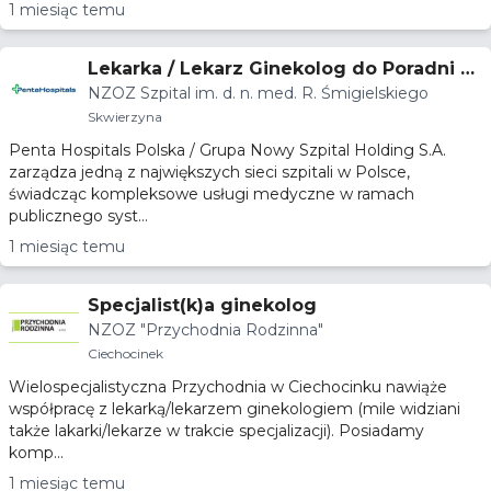
1 miesiąc temu
Lekarka / Lekarz Ginekolog do Poradni Gi
NZOZ Szpital im. d. n. med. R. Śmigielskiego
nekologiczno-Położniczej
Skwierzyna
Penta Hospitals Polska / Grupa Nowy Szpital Holding S.A.
zarządza jedną z największych sieci szpitali w Polsce,
świadcząc kompleksowe usługi medyczne w ramach
publicznego syst...
1 miesiąc temu
Specjalist(k)a ginekolog
NZOZ "Przychodnia Rodzinna"
Ciechocinek
Wielospecjalistyczna Przychodnia w Ciechocinku nawiąże
współpracę z lekarką/lekarzem ginekologiem (mile widziani
także lakarki/lekarze w trakcie specjalizacji). Posiadamy
komp...
1 miesiąc temu