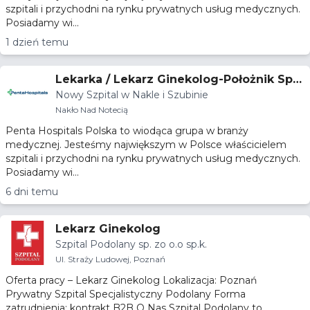
szpitali i przychodni na rynku prywatnych usług medycznych.
Posiadamy wi...
1 dzień temu
Lekarka / Lekarz Ginekolog-Położnik Spe
Nowy Szpital w Nakle i Szubinie
cjalist(k)a lub w trakcie specjalizacji
Nakło Nad Notecią
Penta Hospitals Polska to wiodąca grupa w branży
medycznej. Jesteśmy największym w Polsce właścicielem
szpitali i przychodni na rynku prywatnych usług medycznych.
Posiadamy wi...
6 dni temu
Lekarz Ginekolog
Szpital Podolany sp. zo o.o sp.k.
Ul. Straży Ludowej, Poznań
Oferta pracy – Lekarz Ginekolog Lokalizacja: Poznań
Prywatny Szpital Specjalistyczny Podolany Forma
zatrudnienia: kontrakt B2B O Nas Szpital Podolany to