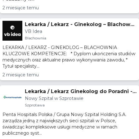
2 miesiące temu
Lekarka / Lekarz - Ginekolog – Blachowni
VB Idea
a
Blachownia
LEKARKA / LEKARZ - GINEKOLOG – BLACHOWNIA
KLUCZOWE KOMPETENCJE: * Dyplom ukończenia studiów
medycznych oraz aktualne prawo wykonywania zawodu, *
Tytuł specjalisty...
2 miesiące temu
Lekarka / Lekarz Ginekolog do Poradni -
Nowy Szpital w Szprotawie
Specjalista lub w trakcie specjalizacji
Szprotawa
Penta Hospitals Polska / Grupa Nowy Szpital Holding S.A.
zarządza jedną z największych sieci szpitali w Polsce,
świadcząc kompleksowe usługi medyczne w ramach
publicznego syst...