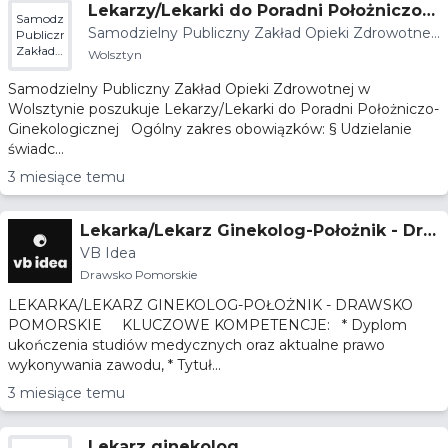
Lekarzy/Lekarki do Poradni Położniczo-
Samodzielny
Samodzielny Publiczny Zakład Opieki Zdrowotnej
Ginekologicznej w Wolsztynie
Publiczny
Zakład
w Wolsztynie
Wolsztyn
Opieki
Zdrowotnej
Samodzielny Publiczny Zakład Opieki Zdrowotnej w
w
Wolsztynie poszukuje Lekarzy/Lekarki do Poradni Położniczo-
Wolsztynie
Ginekologicznej Ogólny zakres obowiązków: § Udzielanie
świadc...
3 miesiące temu
Lekarka/Lekarz Ginekolog-Położnik - Dra
VB Idea
wsko Pomorskie
Drawsko Pomorskie
LEKARKA/LEKARZ GINEKOLOG-POŁOŻNIK - DRAWSKO
POMORSKIE KLUCZOWE KOMPETENCJE: * Dyplom
ukończenia studiów medycznych oraz aktualne prawo
wykonywania zawodu, * Tytuł...
3 miesiące temu
Lekarz ginekolog