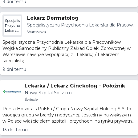
9 dni temu
Lekarz Dermatolog
Specjalistyczna
Specjalistyczna Przychodnia Lekarska dla Pracown
Przychodnia
Lekarska
ików Wojska SPZOZ w Warszawie
Warszawa
dla
Pracowników
Specjalistyczna Przychodnia Lekarska dla Pracowników
Wojska
Wojska Samodzielny Publiczny Zakład Opieki Zdrowotnej w
SPZOZ
Warszawie nawiąże współpracę z Lekarką / Lekarzem
w
Warszawie
specjalistą ...
9 dni temu
Lekarka / Lekarz Ginekolog - Położnik
Nowy Szpital Sp. z o.o.
Świecie
Penta Hospitals Polska / Grupa Nowy Szpital Holding S.A. to
wiodąca grupa w branży medycznej. Jesteśmy największym
w Polsce właścicielem szpitali i przychodni na rynku prywatn...
13 dni temu