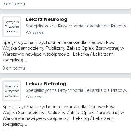
9 dni temu
Lekarz Neurolog
Specjalistyczna
Specjalistyczna Przychodnia Lekarska dla Pracown
Przychodnia
Lekarska
ików Wojska SPZOZ w Warszawie
Warszawa
dla
Pracowników
Specjalistyczna Przychodnia Lekarska dla Pracowników
Wojska
Wojska Samodzielny Publiczny Zakład Opieki Zdrowotnej w
SPZOZ
Warszawie nawiąże współpracę z Lekarką / Lekarzem
w
Warszawie
specjalistą ...
9 dni temu
Lekarz Nefrolog
Specjalistyczna
Specjalistyczna Przychodnia Lekarska dla Pracown
Przychodnia
Lekarska
ików Wojska SPZOZ w Warszawie
Warszawa
dla
Pracowników
Specjalistyczna Przychodnia Lekarska dla Pracowników
Wojska
Wojska Samodzielny Publiczny Zakład Opieki Zdrowotnej w
SPZOZ
Warszawie nawiąże współpracę z Lekarką / Lekarzem
w
Warszawie
specjalistą ...