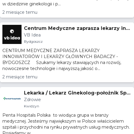
w dziedzinie ginekologii i p...
2 miesiące temu
Centrum Medyczne zaprasza lekarzy inn
VB Idea
owatorów i lekarzy głównych badaczy -
Bydgoszcz
Bydgoszcz
CENTRUM MEDYCZNE ZAPRASZA LEKARZY
INNOWATORÓW I LEKARZY GŁÓWNYCH BADACZY -
BYDGOSZCZ Szukamy lekarzy stawiających na rozwój,
nowoczesne technologie i najwyższą jakość o...
2 miesiące temu
Lekarka / Lekarz Ginekolog-położnik Spe
Zdrowie
cjalista lub w trakcie specjalizacji
Kwidzyn
Penta Hospitals Polska to wiodąca grupa w branży
medycznej. Jesteśmy największym w Polsce właścicielem
szpitali i przychodni na rynku prywatnych usług medycznych.
Posiadamy w...