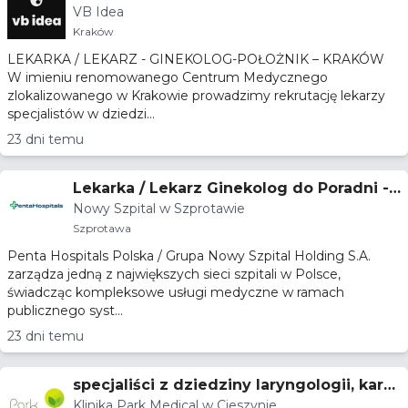
VB Idea
raków
Kraków
LEKARKA / LEKARZ - GINEKOLOG-POŁOŻNIK – KRAKÓW
W imieniu renomowanego Centrum Medycznego
zlokalizowanego w Krakowie prowadzimy rekrutację lekarzy
specjalistów w dziedzi...
23 dni temu
Lekarka / Lekarz Ginekolog do Poradni -
Nowy Szpital w Szprotawie
Specjalist(k)a lub w trakcie specjalizacji
Szprotawa
Penta Hospitals Polska / Grupa Nowy Szpital Holding S.A.
zarządza jedną z największych sieci szpitali w Polsce,
świadcząc kompleksowe usługi medyczne w ramach
publicznego syst...
23 dni temu
specjaliści z dziedziny laryngologii, kardi
Klinika Park Medical w Cieszynie
ologii, endokrynologii