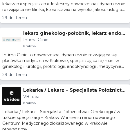
lekarzami specjalistami Jestesmy nowoczesna i dynamicznie
rozwijajaca sie klinika, ktora stawia na wysoka jakosc uslug o...
29 dni temu
lekarz ginekolog-położnik, lekarz endokr
Intima Clinic
ynolog, lekarz urolog
Kraków
Intima Clinic to nowoczesna, dynamicznie rozwijająca się
placówka medyczna w Krakowie, specjalizująca się m.in. w
ginekologii, urologii, proktologii, endokrynologii, medycynie...
29 dni temu
Lekarka / Lekarz – Specjalista Położnictw
VB Idea
a i Ginekologii / w trakcie specjalizacji – K
Kraków
raków
Lekarka / Lekarz – Specjalista Położnictwa i Ginekologii / w
trakcie specjalizacji – Kraków W imieniu renomowanego
Centrum Medycznego zlokalizowanego w Krakowie
prowadzimy...