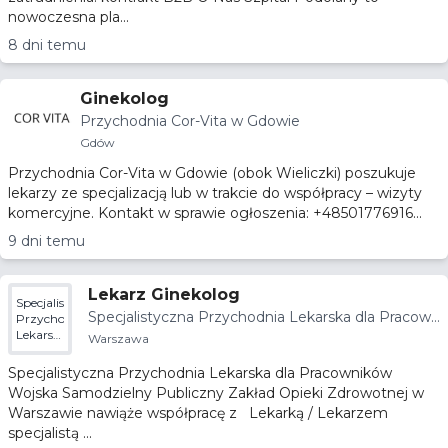
nowoczesna pla...
8 dni temu
Ginekolog
Przychodnia Cor-Vita w Gdowie
Gdów
Przychodnia Cor-Vita w Gdowie (obok Wieliczki) poszukuje
lekarzy ze specjalizacją lub w trakcie do współpracy – wizyty
komercyjne. Kontakt w sprawie ogłoszenia: +48501776916...
9 dni temu
Lekarz Ginekolog
Specjalistyczna
Specjalistyczna Przychodnia Lekarska dla Pracown
Przychodnia
Lekarska
ików Wojska SPZOZ w Warszawie
Warszawa
dla
Pracowników
Specjalistyczna Przychodnia Lekarska dla Pracowników
Wojska
Wojska Samodzielny Publiczny Zakład Opieki Zdrowotnej w
SPZOZ
Warszawie nawiąże współpracę z Lekarką / Lekarzem
w
Warszawie
specjalistą ...