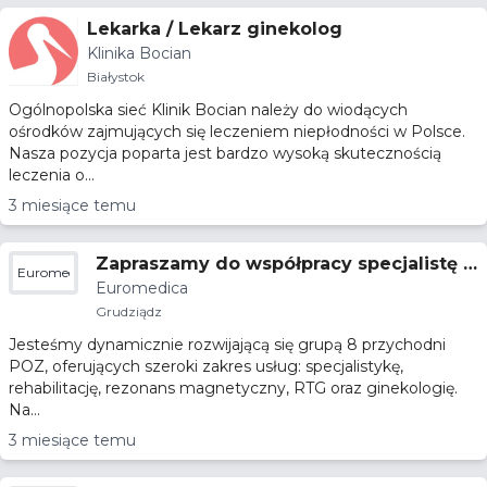
Lekarka / Lekarz ginekolog
Klinika Bocian
Białystok
Ogólnopolska sieć Klinik Bocian należy do wiodących
ośrodków zajmujących się leczeniem niepłodności w Polsce.
Nasza pozycja poparta jest bardzo wysoką skutecznością
leczenia o...
3 miesiące temu
Zapraszamy do współpracy specjalistę g
Euromedica
Euromedica
inekologii i położnictwa!
Grudziądz
Jesteśmy dynamicznie rozwijającą się grupą 8 przychodni
POZ, oferujących szeroki zakres usług: specjalistykę,
rehabilitację, rezonans magnetyczny, RTG oraz ginekologię.
Na...
3 miesiące temu