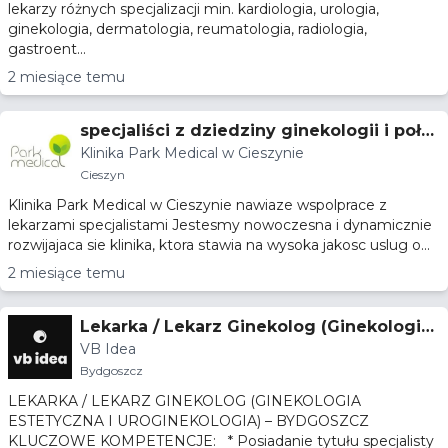
lekarzy różnych specjalizacji min. kardiologia, urologia,
ginekologia, dermatologia, reumatologia, radiologia,
gastroent...
2 miesiące temu
specjaliści z dziedziny ginekologii i poło
Klinika Park Medical w Cieszynie
żnictwa, diabetologii
Cieszyn
Klinika Park Medical w Cieszynie nawiaze wspolprace z
lekarzami specjalistami Jestesmy nowoczesna i dynamicznie
rozwijajaca sie klinika, ktora stawia na wysoka jakosc uslug o...
2 miesiące temu
Lekarka / Lekarz Ginekolog (Ginekologia
VB Idea
Estetyczna i Uroginekologia) - stawka 7
Bydgoszcz
5% – Bydgoszcz
LEKARKA / LEKARZ GINEKOLOG (GINEKOLOGIA
ESTETYCZNA I UROGINEKOLOGIA) – BYDGOSZCZ
KLUCZOWE KOMPETENCJE: * Posiadanie tytułu specjalisty