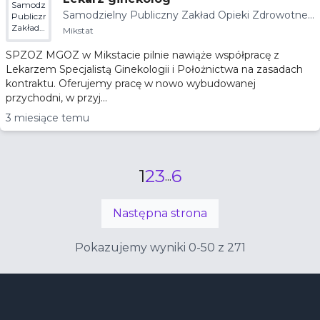
Samodzielny
Samodzielny Publiczny Zakład Opieki Zdrowotnej
Publiczny
Zakład
MGOZ w Mikstacie
Mikstat
Opieki
Zdrowotnej
SPZOZ MGOZ w Mikstacie pilnie nawiąże współpracę z
MGOZ
Lekarzem Specjalistą Ginekologii i Położnictwa na zasadach
w
kontraktu. Oferujemy pracę w nowo wybudowanej
Mikstacie
przychodni, w przyj...
3 miesiące temu
1
2
3
6
...
Następna strona
Pokazujemy wyniki 0-50 z 271