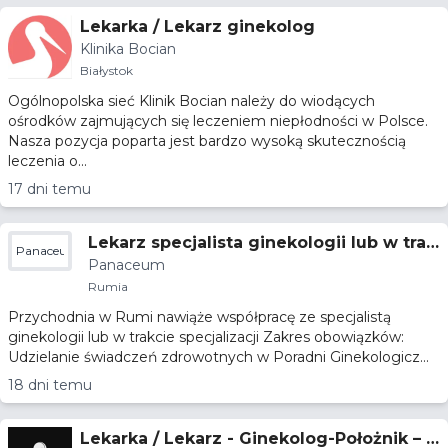
Lekarka / Lekarz ginekolog
Klinika Bocian
Białystok
Ogólnopolska sieć Klinik Bocian należy do wiodących
ośrodków zajmujących się leczeniem niepłodności w Polsce.
Nasza pozycja poparta jest bardzo wysoką skutecznością
leczenia o...
17 dni temu
Lekarz specjalista ginekologii lub w trak
Panaceum
Panaceum
cie specjalizacji
Rumia
Przychodnia w Rumi nawiąże współpracę ze specjalistą
ginekologii lub w trakcie specjalizacji Zakres obowiązków:
Udzielanie świadczeń zdrowotnych w Poradni Ginekologicz...
18 dni temu
Lekarka / Lekarz - Ginekolog-Położnik – K