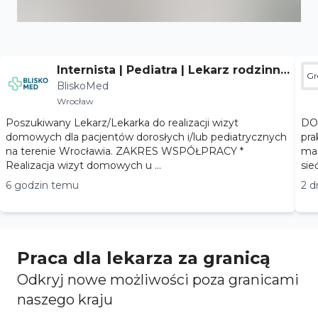
Internista | Pediatra | Lekarz rodzinny
Gr
BliskoMed
- Wrocław
Wrocław
Poszukiwany Lekarz/Lekarka do realizacji wizyt
DOŁĄ
domowych dla pacjentów dorosłych i/lub pediatrycznych
pra
na terenie Wrocławia. ZAKRES WSPÓŁPRACY *
marihuaną
Realizacja wizyt domowych u ...
sie
6 godzin temu
2 d
Praca dla lekarza za granicą
Odkryj nowe możliwości poza granicami
naszego kraju