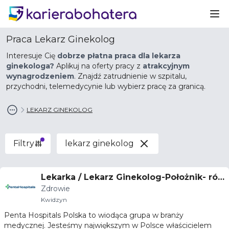
Ot
Praca Lekarz Ginekolog
Interesuje Cię
dobrze płatna praca dla lekarza
ginekologa?
Aplikuj na oferty pracy z
atrakcyjnym
wynagrodzeniem
. Znajdź zatrudnienie w szpitalu,
przychodni, telemedycynie lub wybierz pracę za granicą.
LEKARZ GINEKOLOG
Filtry
lekarz ginekolog
Lekarka / Lekarz Ginekolog-Położnik- ró
Zdrowie
wnież w trakcie specjalizacji
Kwidzyn
Penta Hospitals Polska to wiodąca grupa w branży
medycznej. Jesteśmy największym w Polsce właścicielem