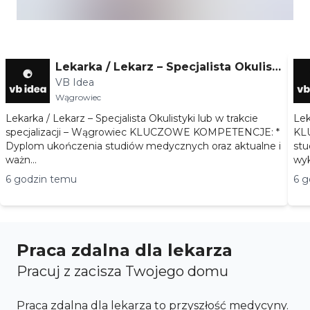
Lekarka / Lekarz – Specjalista Okulist
VB Idea
yki lub w trakcie specjalizacji – Wągr
Wągrowiec
owiec
Lekarka / Lekarz – Specjalista Okulistyki lub w trakcie
Lek
specjalizacji – Wągrowiec KLUCZOWE KOMPETENCJE: *
KLUC
Dyplom ukończenia studiów medycznych oraz aktualne i
stu
ważn...
6 godzin temu
6 g
Praca zdalna dla lekarza
Pracuj z zacisza Twojego domu
Praca zdalna dla lekarza to przyszłość medycyny.