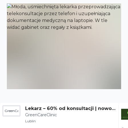
Lekarz – 60% od konsultacji | nowoc
GreenCareClinic
GreenCareClinic
zesna terapia
Lublin