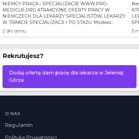
NIEMCY PRACA - SPECJALIZACJE WWW.PRO-
Niemc
MEDICUS.ORG ATRAKCYJNE OFERTY PRACY W
AT
NIEMCZECH DLA LEKARZY SPECJALISTÓW, LEKARZY
LEKA
W TRAKCIE SPECJALIZACJI I PO STAŻU. Możliwo...
2 dni temu
3 m
Rekrutujesz?
Dodaj ofertę dam pracę dla lekarza w Jeleniej
Górze
Stopka
O NAS
Regulamin
Polityka Prywatności