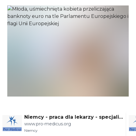
Niemcy - praca dla lekarzy - specjaliz
www.pro-medicus.org
acje
Niemcy