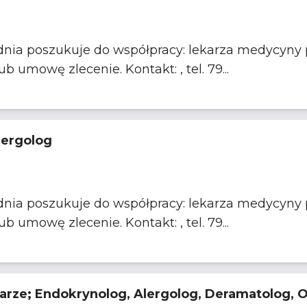
racy: lekarza medycyny pracy, alergologa, kardiologa.
Współpraca w oparciu o JDG lub umowę zlecenie. Kontakt: , tel. 79...
lergolog
racy: lekarza medycyny pracy, alergologa, kardiologa.
Współpraca w oparciu o JDG lub umowę zlecenie. Kontakt: , tel. 79...
arze; Endokrynolog, Alergolog, Deramatolog, 