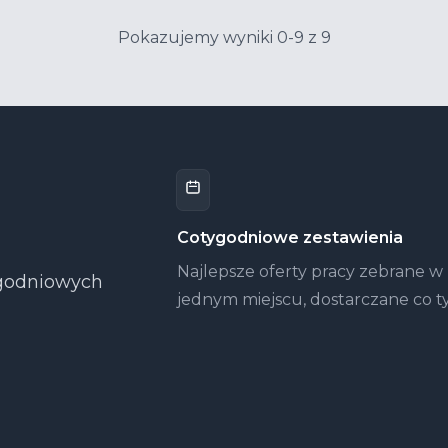
Pokazujemy wyniki 0-9 z 9
Cotygodniowe zestawienia
Najlepsze oferty pracy zebrane w
tygodniowych
jednym miejscu, dostarczane co t