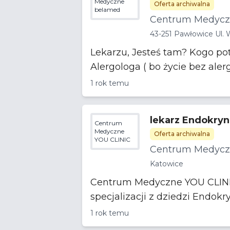
Medyczne
Oferta archiwalna
belamed
Centrum Medycz
43-251 Pawłowice Ul. 
Lekarzu, Jesteś tam? Kogo potrzebujemy? -Endokrynologa (żeby hormony nie skakały jak ceny paliwa) -
1 rok temu
lekarz Endokryn
Centrum
Medyczne
Oferta archiwalna
YOU CLINIC
Centrum Medycz
Katowice
Centrum Medyczne YOU CLINIC 
1 rok temu