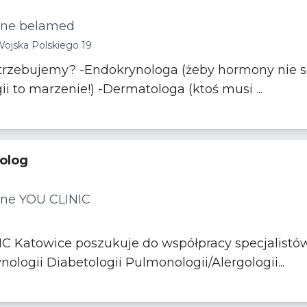
ne belamed
Wojska Polskiego 19
Alergologa ( bo życie bez alergii to marzenie!) -Dermatologa (ktoś musi ...
olog
ne YOU CLINIC
Katowice poszukuje do współpracy specjalistów 
specjalizacji z dziedzi Endokrynologii Diabetologii Pulmonologii/Alergologii...