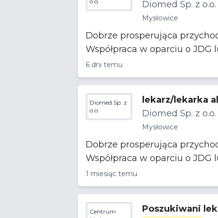
o.o.
Diomed Sp. z o.o.
Mysłowice
Dobrze prosperująca przychodnia poszukuje do współp
6 dni temu
lekarz/lekarka a
Diomed Sp. z
o.o.
Diomed Sp. z o.o.
Mysłowice
Dobrze prosperująca przychodnia poszukuje do współp
1 miesiąc temu
Poszukiwani lek
Centrum