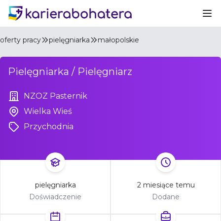
Ot
oferty pracy
pielęgniarka
małopolskie
Pielęgniarka / Pielęgniarz
NZOZ Pasternik
Wielka Wieś
Przychodnia
pielęgniarka
2 miesiące temu
Doświadczenie
Dodane