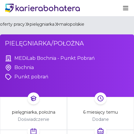
Ot
oferty pracy
pielęgniarka
małopolskie
PIELĘGNIARKA/POŁOŻNA
MEDiLab Bochnia - Punkt Pobrań
Bochnia
Punkt pobrań
pielęgniarka, położna
6 miesięcy temu
Doświadczenie
Dodane