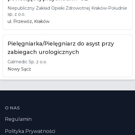
Niepubliczny Zakład Opieki Zdrowotnej Kraków-Południe
sp. z o.o.
ul. Przewóz, Kraków
Pielęgniarka/Pielęgniarz do asyst przy
zabiegach urologicznych
Galmedic Sp. z o.o.
Nowy Sącz
Stopka
O NAS
Regulamin
Polityka Prywatności